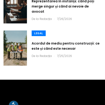
Reprezentarea în instanță: când poți
merge singur și când ai nevoie de
avocat
.
De la
Redacția
7/26/2026
LEGAL
Acordul de mediu pentru construcții: ce
este și când este necesar
.
De la
Redacția
7/25/2026