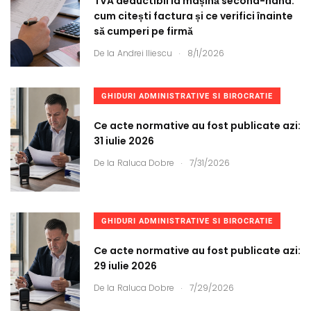
TVA deductibil la mașină second-hand:
cum citești factura și ce verifici înainte
să cumperi pe firmă
.
De la
Andrei Iliescu
8/1/2026
GHIDURI ADMINISTRATIVE SI BIROCRATIE
Ce acte normative au fost publicate azi:
31 iulie 2026
.
De la
Raluca Dobre
7/31/2026
GHIDURI ADMINISTRATIVE SI BIROCRATIE
Ce acte normative au fost publicate azi:
29 iulie 2026
.
De la
Raluca Dobre
7/29/2026