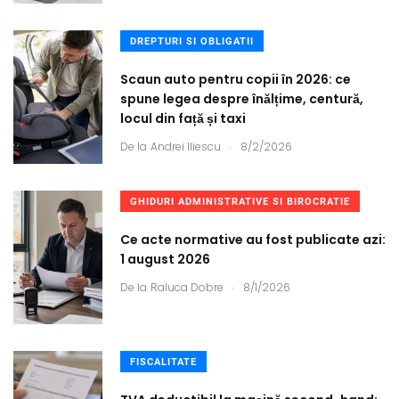
DREPTURI SI OBLIGATII
Scaun auto pentru copii în 2026: ce
spune legea despre înălțime, centură,
locul din față și taxi
.
De la
Andrei Iliescu
8/2/2026
GHIDURI ADMINISTRATIVE SI BIROCRATIE
Ce acte normative au fost publicate azi:
1 august 2026
.
De la
Raluca Dobre
8/1/2026
FISCALITATE