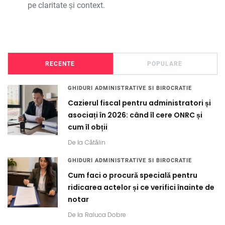
pe claritate și context.
RECENTE
POPULARE
GHIDURI ADMINISTRATIVE SI BIROCRATIE
Cazierul fiscal pentru administratori și
asociați în 2026: când îl cere ONRC și
cum îl obții
De la
Cătălin
GHIDURI ADMINISTRATIVE SI BIROCRATIE
Cum faci o procură specială pentru
ridicarea actelor și ce verifici înainte de
notar
De la
Raluca Dobre