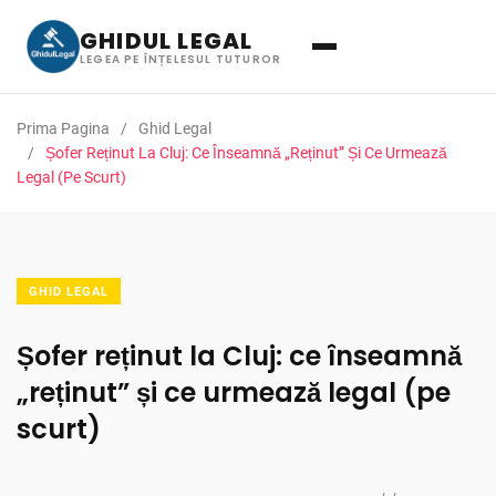
GHIDUL LEGAL
LEGEA PE ÎNȚELESUL TUTUROR
Prima Pagina
Ghid Legal
Șofer Reținut La Cluj: Ce Înseamnă „reținut” Și Ce Urmează
Legal (pe Scurt)
GHID LEGAL
Șofer reținut la Cluj: ce înseamnă
„reținut” și ce urmează legal (pe
scurt)