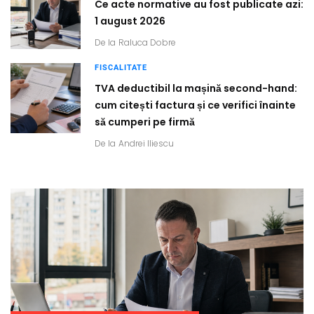
Ce acte normative au fost publicate azi:
1 august 2026
De la
Raluca Dobre
FISCALITATE
TVA deductibil la mașină second-hand:
cum citești factura și ce verifici înainte
să cumperi pe firmă
De la
Andrei Iliescu