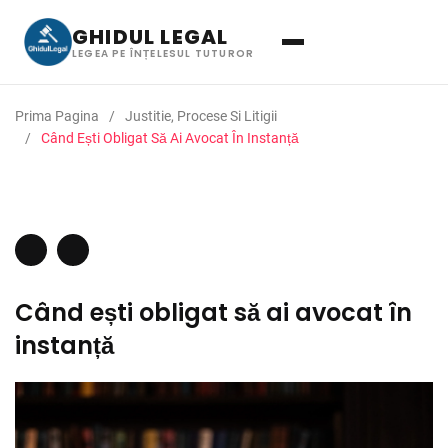
GHIDUL LEGAL
LEGEA PE ÎNȚELESUL TUTUROR
Prima Pagina
Justitie, Procese Si Litigii
Când Ești Obligat Să Ai Avocat În Instanță
Când ești obligat să ai avocat în
instanță