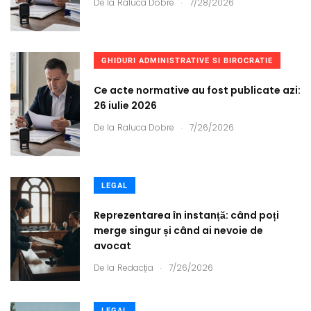
.
De la
Raluca Dobre
7/28/2026
GHIDURI ADMINISTRATIVE SI BIROCRATIE
Ce acte normative au fost publicate azi:
26 iulie 2026
.
De la
Raluca Dobre
7/26/2026
LEGAL
Reprezentarea în instanță: când poți
merge singur și când ai nevoie de
avocat
.
De la
Redacția
7/26/2026
LEGAL