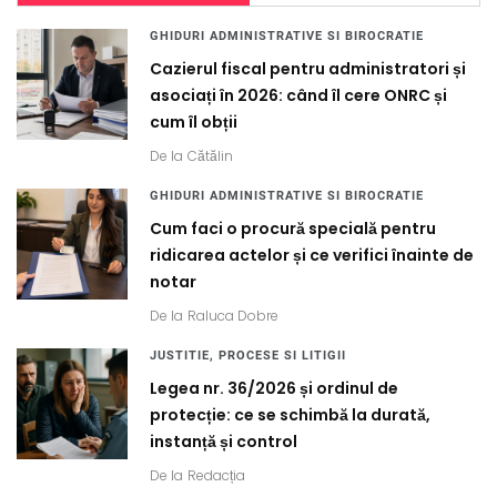
GHIDURI ADMINISTRATIVE SI BIROCRATIE
Cazierul fiscal pentru administratori și
asociați în 2026: când îl cere ONRC și
cum îl obții
De la
Cătălin
GHIDURI ADMINISTRATIVE SI BIROCRATIE
Cum faci o procură specială pentru
ridicarea actelor și ce verifici înainte de
notar
De la
Raluca Dobre
JUSTITIE, PROCESE SI LITIGII
Legea nr. 36/2026 și ordinul de
protecție: ce se schimbă la durată,
instanță și control
De la
Redacția