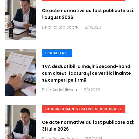
Ce acte normative au fost publicate azi:
1 august 2026
.
De la
Raluca Dobre
8/1/2026
FISCALITATE
TVA deductibil la mașină second-hand:
cum citești factura și ce verifici înainte
să cumperi pe firmă
.
De la
Andrei Iliescu
8/1/2026
GHIDURI ADMINISTRATIVE SI BIROCRATIE
Ce acte normative au fost publicate azi:
31 iulie 2026
.
De la
Raluca Dobre
7/31/2026