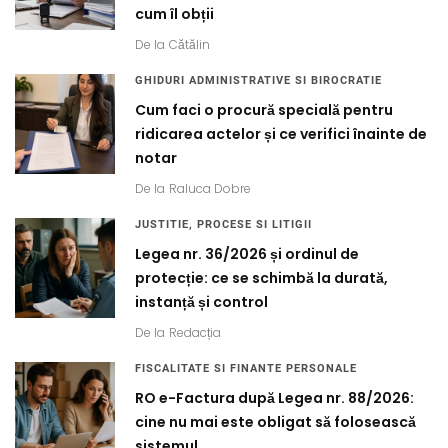
cum îl obții
De la
Cătălin
GHIDURI ADMINISTRATIVE SI BIROCRATIE
Cum faci o procură specială pentru
ridicarea actelor și ce verifici înainte de
notar
De la
Raluca Dobre
JUSTITIE, PROCESE SI LITIGII
Legea nr. 36/2026 și ordinul de
protecție: ce se schimbă la durată,
instanță și control
De la
Redacția
FISCALITATE SI FINANTE PERSONALE
RO e-Factura după Legea nr. 88/2026:
cine nu mai este obligat să folosească
sistemul