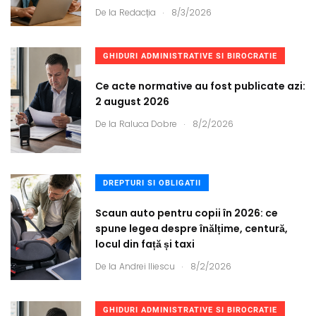
.
De la
Redacția
8/3/2026
GHIDURI ADMINISTRATIVE SI BIROCRATIE
Ce acte normative au fost publicate azi:
2 august 2026
.
De la
Raluca Dobre
8/2/2026
DREPTURI SI OBLIGATII
Scaun auto pentru copii în 2026: ce
spune legea despre înălțime, centură,
locul din față și taxi
.
De la
Andrei Iliescu
8/2/2026
GHIDURI ADMINISTRATIVE SI BIROCRATIE