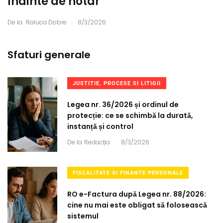
înainte de notar
.
De la
Raluca Dobre
8/3/2026
Sfaturi generale
JUSTITIE, PROCESE SI LITIGII
Legea nr. 36/2026 și ordinul de
protecție: ce se schimbă la durată,
instanță și control
.
De la
Redacția
8/3/2026
FISCALITATE SI FINANTE PERSONALE
RO e-Factura după Legea nr. 88/2026:
cine nu mai este obligat să folosească
sistemul