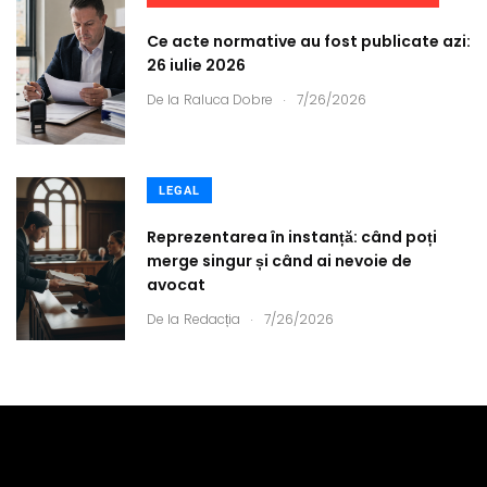
Ce acte normative au fost publicate azi:
26 iulie 2026
.
De la
Raluca Dobre
7/26/2026
LEGAL
Reprezentarea în instanță: când poți
merge singur și când ai nevoie de
avocat
.
De la
Redacția
7/26/2026