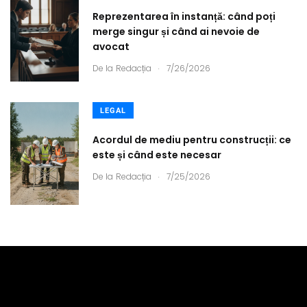
Reprezentarea în instanță: când poți
merge singur și când ai nevoie de
avocat
.
De la
Redacția
7/26/2026
LEGAL
Acordul de mediu pentru construcții: ce
este și când este necesar
.
De la
Redacția
7/25/2026