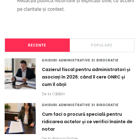
Redacția publică rezumate și explicații utile, cu accent
pe claritate și context.
RECENTE
POPULARE
GHIDURI ADMINISTRATIVE SI BIROCRATIE
Cazierul fiscal pentru administratori și
asociați în 2026: când îl cere ONRC și
cum îl obții
De la
Cătălin
GHIDURI ADMINISTRATIVE SI BIROCRATIE
Cum faci o procură specială pentru
ridicarea actelor și ce verifici înainte de
notar
De la
Raluca Dobre