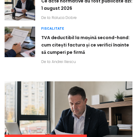
Ce acte normative au fost publicate azi:
1 august 2026
De la
Raluca Dobre
FISCALITATE
TVA deductibil la mașină second-hand:
cum citești factura și ce verifici înainte
să cumperi pe firmă
De la
Andrei Iliescu