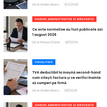
.
De la
Andrei Iliescu
8/2/2026
GHIDURI ADMINISTRATIVE SI BIROCRATIE
Ce acte normative au fost publicate azi:
1 august 2026
.
De la
Raluca Dobre
8/1/2026
FISCALITATE
TVA deductibil la mașină second-hand:
cum citești factura și ce verifici înainte
să cumperi pe firmă
.
De la
Andrei Iliescu
8/1/2026
GHIDURI ADMINISTRATIVE SI BIROCRATIE