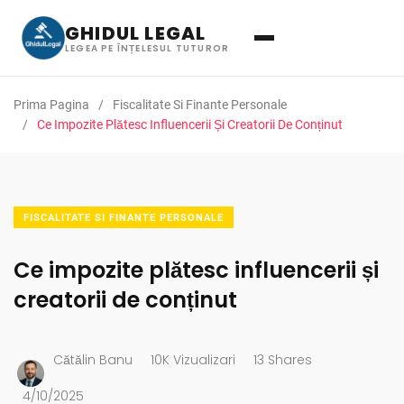
GHIDUL LEGAL
LEGEA PE ÎNȚELESUL TUTUROR
Prima Pagina
Fiscalitate Si Finante Personale
Ce Impozite Plătesc Influencerii Și Creatorii De Conținut
FISCALITATE SI FINANTE PERSONALE
Ce impozite plătesc influencerii și
creatorii de conținut
Cătălin Banu
10K Vizualizari
13 Shares
4/10/2025