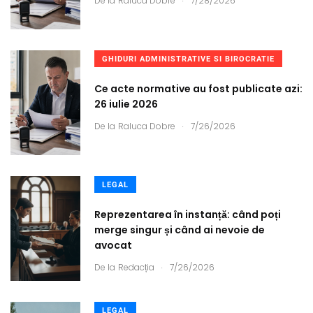
De la
Raluca Dobre
7/28/2026
GHIDURI ADMINISTRATIVE SI BIROCRATIE
Ce acte normative au fost publicate azi:
26 iulie 2026
.
De la
Raluca Dobre
7/26/2026
LEGAL
Reprezentarea în instanță: când poți
merge singur și când ai nevoie de
avocat
.
De la
Redacția
7/26/2026
LEGAL