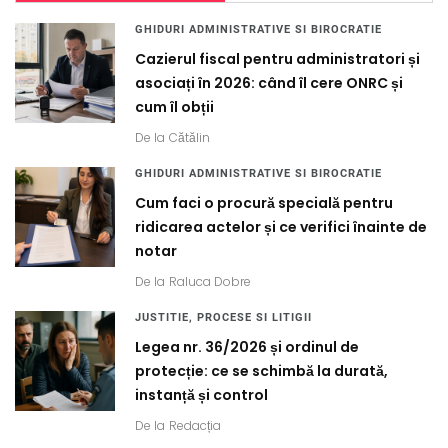
GHIDURI ADMINISTRATIVE SI BIROCRATIE
Cazierul fiscal pentru administratori și
asociați în 2026: când îl cere ONRC și
cum îl obții
De la
Cătălin
GHIDURI ADMINISTRATIVE SI BIROCRATIE
Cum faci o procură specială pentru
ridicarea actelor și ce verifici înainte de
notar
De la
Raluca Dobre
JUSTITIE, PROCESE SI LITIGII
Legea nr. 36/2026 și ordinul de
protecție: ce se schimbă la durată,
instanță și control
De la
Redacția