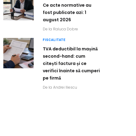
Ce acte normative au
fost publicate azi: 1
august 2026
De la
Raluca Dobre
FISCALITATE
TVA deductibil la mașină
second-hand: cum
citești factura și ce
verifici înainte să cumperi
pe firmă
De la
Andrei Iliescu