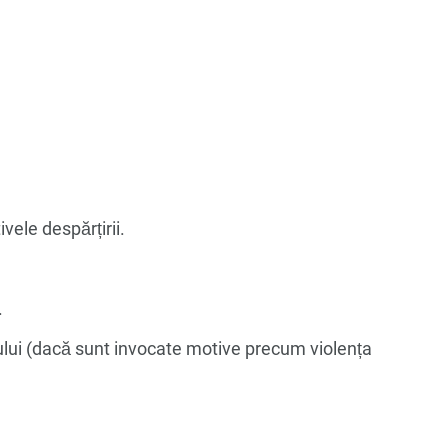
vele despărțirii.
.
ului (dacă sunt invocate motive precum violența