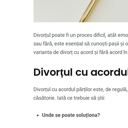
Divorțul poate fi un proces dificil, atât emoț
sau fără, este esențial să cunoști pașii și 
varianta de divorț cu acord și fără acord în
Divorțul cu acordul
Divorțul cu acordul părților este, de regul
căsătorie. Iată ce trebuie să știi:
Unde se poate soluționa?