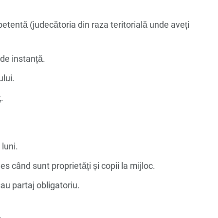
etentă (judecătoria din raza teritorială unde aveți
 de instanță.
lui.
.
luni.
 când sunt proprietăți și copii la mijloc.
au partaj obligatoriu.