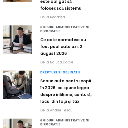
este obligat să
folosească sistemul
De la
Redacția
GHIDURI ADMINISTRATIVE SI
BIROCRATIE
Ce acte normative au
fost publicate azi: 2
august 2026
De la
Raluca Dobre
DREPTURI SI OBLIGATII
Scaun auto pentru copii
în 2026: ce spune legea
despre înălțime, centură,
locul din față și taxi
De la
Andrei Iliescu
GHIDURI ADMINISTRATIVE SI
BIROCRATIE