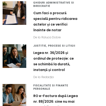
GHIDURI ADMINISTRATIVE SI
BIROCRATIE
Cum faci o procură
specială pentru ridicarea
actelor și ce verifici
înainte de notar
De la
Raluca Dobre
JUSTITIE, PROCESE SI LITIGII
Legea nr. 36/2026 și
ordinul de protecție: ce
se schimbă la durată,
instanță și control
De la
Redacția
FISCALITATE SI FINANTE
PERSONALE
RO e-Factura după Legea
nr. 88/2026: cine nu mai