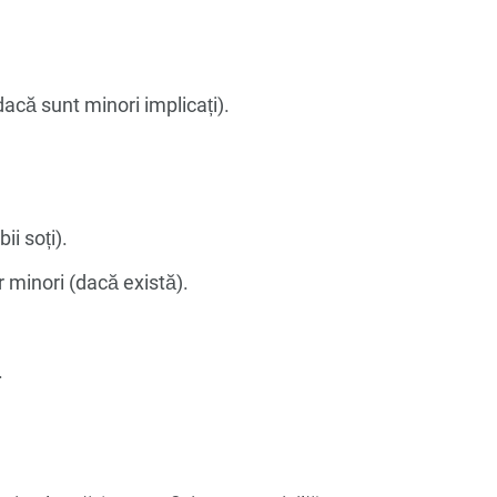
 dacă sunt minori implicați).
i soți).
r minori (dacă există).
.