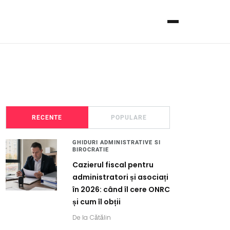
RECENTE
POPULARE
GHIDURI ADMINISTRATIVE SI
BIROCRATIE
Cazierul fiscal pentru
administratori și asociați
în 2026: când îl cere ONRC
și cum îl obții
De la
Cătălin