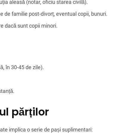
ția aleasă (notar, oficiu starea civilă).
le de familie post-divorț, eventual copii, bunuri.
ere dacă sunt copii minori.
ă, în 30-45 de zile).
stanță.
l părților
ate implica o serie de pași suplimentari: