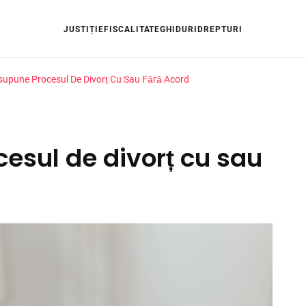
JUSTIȚIE
FISCALITATE
GHIDURI
DREPTURI
supune Procesul De Divorț Cu Sau Fără Acord
esul de divorț cu sau