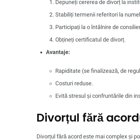
Depuneți cererea de divorț la institu
Stabiliți termenii referitori la nume
Participați la o întâlnire de consili
Obțineți certificatul de divorț.
Avantaje:
Rapiditate (se finalizează, de regul
Costuri reduse.
Evită stresul și confruntările din in
Divorțul fără acordu
Divorțul fără acord este mai complex și po