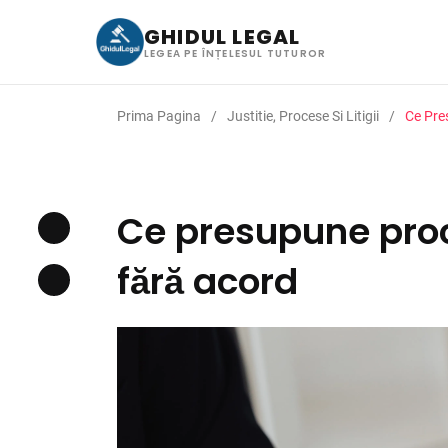
GHIDUL LEGAL
LEGEA PE ÎNȚELESUL TUTUROR
Prima Pagina
Justitie, Procese Si Litigii
Ce Pre
Ce presupune proc
fără acord