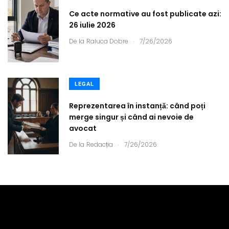
Ce acte normative au fost publicate azi:
26 iulie 2026
.
De la
Raluca Dobre
7/26/2026
LEGAL
Reprezentarea în instanță: când poți
merge singur și când ai nevoie de
avocat
.
De la
Redacția
7/26/2026