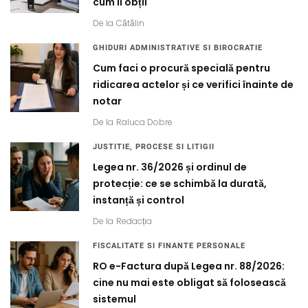
cum îl obții
De la
Cătălin
GHIDURI ADMINISTRATIVE SI BIROCRATIE
Cum faci o procură specială pentru
ridicarea actelor și ce verifici înainte de
notar
De la
Raluca Dobre
JUSTITIE, PROCESE SI LITIGII
Legea nr. 36/2026 și ordinul de
protecție: ce se schimbă la durată,
instanță și control
De la
Redacția
FISCALITATE SI FINANTE PERSONALE
RO e-Factura după Legea nr. 88/2026:
cine nu mai este obligat să folosească
sistemul