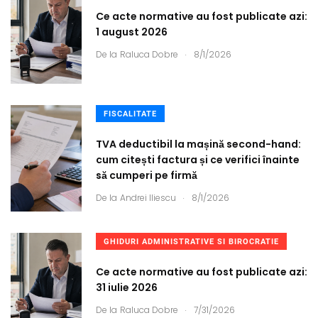
Ce acte normative au fost publicate azi:
1 august 2026
.
De la
Raluca Dobre
8/1/2026
FISCALITATE
TVA deductibil la mașină second-hand:
cum citești factura și ce verifici înainte
să cumperi pe firmă
.
De la
Andrei Iliescu
8/1/2026
GHIDURI ADMINISTRATIVE SI BIROCRATIE
Ce acte normative au fost publicate azi:
31 iulie 2026
.
De la
Raluca Dobre
7/31/2026