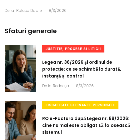
.
De la
Raluca Dobre
8/3/2026
Sfaturi generale
JUSTITIE, PROCESE SI LITIGII
Legea nr. 36/2026 și ordinul de
protecție: ce se schimbă la durată,
instanță și control
.
De la
Redacția
8/3/2026
FISCALITATE SI FINANTE PERSONALE
RO e-Factura după Legea nr. 88/2026:
cine nu mai este obligat să folosească
sistemul