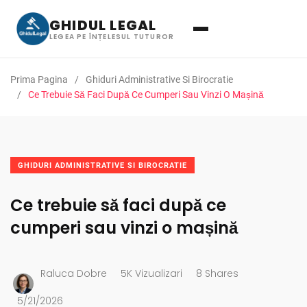
GHIDUL LEGAL
LEGEA PE ÎNȚELESUL TUTUROR
Prima Pagina
Ghiduri Administrative Si Birocratie
Ce Trebuie Să Faci După Ce Cumperi Sau Vinzi O Mașină
GHIDURI ADMINISTRATIVE SI BIROCRATIE
Ce trebuie să faci după ce
cumperi sau vinzi o mașină
Raluca Dobre
5K Vizualizari
8 Shares
5/21/2026