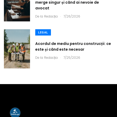
merge singur și când ai nevoie de
avocat
.
De la
Redacția
7/26/2026
LEGAL
Acordul de mediu pentru construcții: ce
este și când este necesar
.
De la
Redacția
7/25/2026