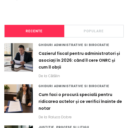
RECENTE
POPULARE
GHIDURI ADMINISTRATIVE SI BIROCRATIE
Cazierul fiscal pentru administratori și
asociați în 2026: când îl cere ONRC și
cum îl obții
De la
Cătălin
GHIDURI ADMINISTRATIVE SI BIROCRATIE
Cum faci o procură specială pentru
ridicarea actelor și ce verifici înainte de
notar
De la
Raluca Dobre
JUSTITIE, PROCESE SI LITIGII