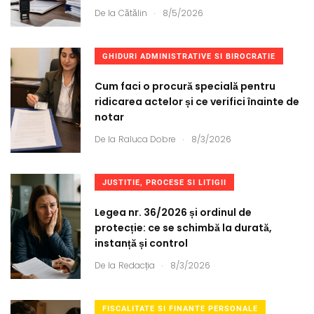
.
De la
Cătălin
8/5/2026
GHIDURI ADMINISTRATIVE SI BIROCRATIE
Cum faci o procură specială pentru
ridicarea actelor și ce verifici înainte de
notar
.
De la
Raluca Dobre
8/3/2026
JUSTITIE, PROCESE SI LITIGII
Legea nr. 36/2026 și ordinul de
protecție: ce se schimbă la durată,
instanță și control
.
De la
Redacția
8/3/2026
FISCALITATE SI FINANTE PERSONALE