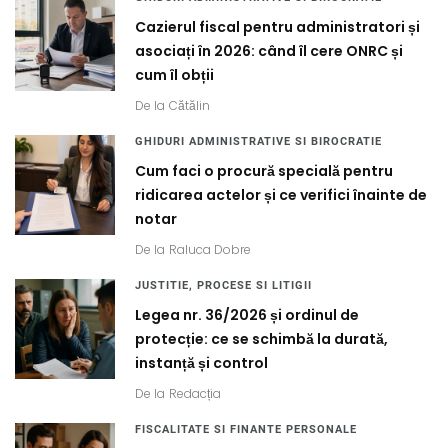
Cazierul fiscal pentru administratori și
asociați în 2026: când îl cere ONRC și
cum îl obții
De la
Cătălin
GHIDURI ADMINISTRATIVE SI BIROCRATIE
Cum faci o procură specială pentru
ridicarea actelor și ce verifici înainte de
notar
De la
Raluca Dobre
JUSTITIE, PROCESE SI LITIGII
Legea nr. 36/2026 și ordinul de
protecție: ce se schimbă la durată,
instanță și control
De la
Redacția
FISCALITATE SI FINANTE PERSONALE