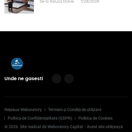
.
De la
Raluca Dobre
7/28/2026
Unde ne gasesti
Rețeaua Weboratory
Termeni și Condiții de utilizare
Politica de Confidențialitate (GDPR)
Politica de Cookies
©
2026
. Site realizat de Weboratory Capital. - Acest site utilizează