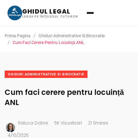
GHIDUL LEGAL
LEGEA PE ÎNȚELESUL TUTUROR
Prima Pagina
Ghiduri Administrative Si Birocratie
Cum Faci Cerere Pentru Locuință ANL
GHIDURI ADMINISTRATIVE SI BIROCRATIE
Cum faci cerere pentru locuință
ANL
Raluca Dobre
5K Vizualizari
21 Shares
4/10/2025