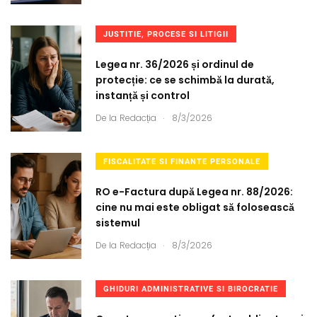
JUSTITIE, PROCESE SI LITIGII
Legea nr. 36/2026 și ordinul de
protecție: ce se schimbă la durată,
instanță și control
.
De la
Redacția
8/3/2026
FISCALITATE SI FINANTE PERSONALE
RO e-Factura după Legea nr. 88/2026:
cine nu mai este obligat să folosească
sistemul
.
De la
Redacția
8/3/2026
GHIDURI ADMINISTRATIVE SI BIROCRATIE