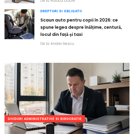
De la
Raluca Dobre
DREPTURI SI OBLIGATII
Scaun auto pentru copii în 2026: ce
spune legea despre înălțime, centură,
locul din față și taxi
De la
Andrei Iliescu
GHIDURI ADMINISTRATIVE SI BIROCRATIE