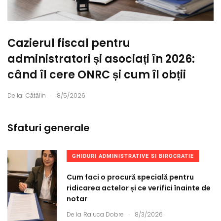
Cazierul fiscal pentru
administratori și asociați în 2026:
când îl cere ONRC și cum îl obții
.
De la
Cătălin
8/5/2026
Sfaturi generale
GHIDURI ADMINISTRATIVE SI BIROCRATIE
Cum faci o procură specială pentru
ridicarea actelor și ce verifici înainte de
notar
.
De la
Raluca Dobre
8/3/2026