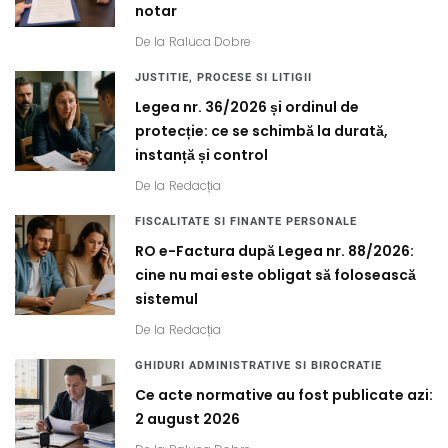
notar
De la
Raluca Dobre
JUSTITIE, PROCESE SI LITIGII
Legea nr. 36/2026 și ordinul de
protecție: ce se schimbă la durată,
instanță și control
De la
Redacția
FISCALITATE SI FINANTE PERSONALE
RO e-Factura după Legea nr. 88/2026:
cine nu mai este obligat să folosească
sistemul
De la
Redacția
GHIDURI ADMINISTRATIVE SI BIROCRATIE
Ce acte normative au fost publicate azi:
2 august 2026