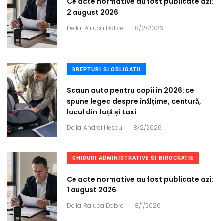
Ce acte normative au fost publicate azi:
2 august 2026
.
De la
Raluca Dobre
8/2/2026
DREPTURI SI OBLIGATII
Scaun auto pentru copii în 2026: ce
spune legea despre înălțime, centură,
locul din față și taxi
.
De la
Andrei Iliescu
8/2/2026
GHIDURI ADMINISTRATIVE SI BIROCRATIE
Ce acte normative au fost publicate azi:
1 august 2026
.
De la
Raluca Dobre
8/1/2026