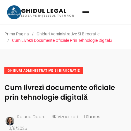
GHIDUL LEGAL
LEGEA PE ÎNȚELESUL TUTUROR
Prima Pagina
Ghiduri Administrative Si Birocratie
Cum Livrezi Documente Oficiale Prin Tehnologie Digitală
GHIDURI ADMINISTRATIVE SI BIROCRATIE
Cum livrezi documente oficiale
prin tehnologie digitală
Raluca Dobre
6K Vizualizari
1 Shares
10/8/2025