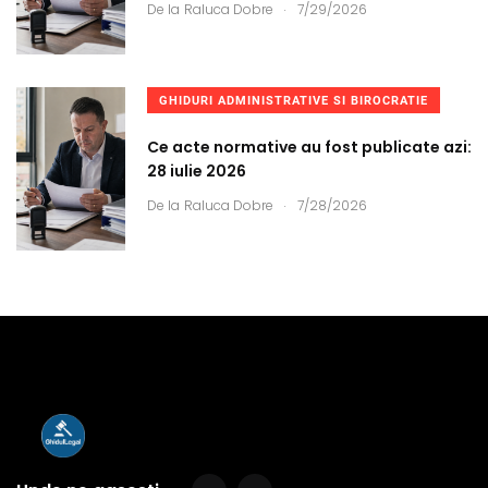
.
De la
Raluca Dobre
7/29/2026
GHIDURI ADMINISTRATIVE SI BIROCRATIE
Ce acte normative au fost publicate azi:
28 iulie 2026
.
De la
Raluca Dobre
7/28/2026