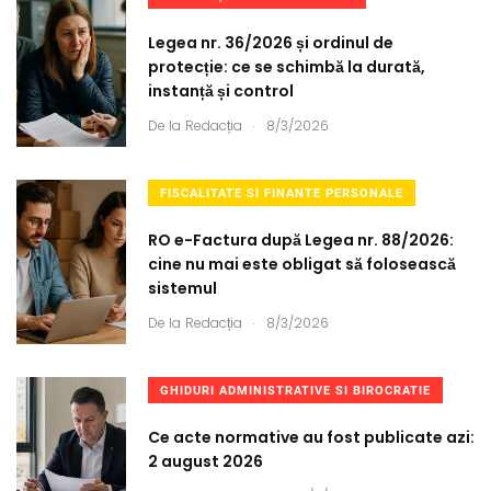
Legea nr. 36/2026 și ordinul de
protecție: ce se schimbă la durată,
instanță și control
.
De la
Redacția
8/3/2026
FISCALITATE SI FINANTE PERSONALE
RO e-Factura după Legea nr. 88/2026:
cine nu mai este obligat să folosească
sistemul
.
De la
Redacția
8/3/2026
GHIDURI ADMINISTRATIVE SI BIROCRATIE
Ce acte normative au fost publicate azi:
2 august 2026