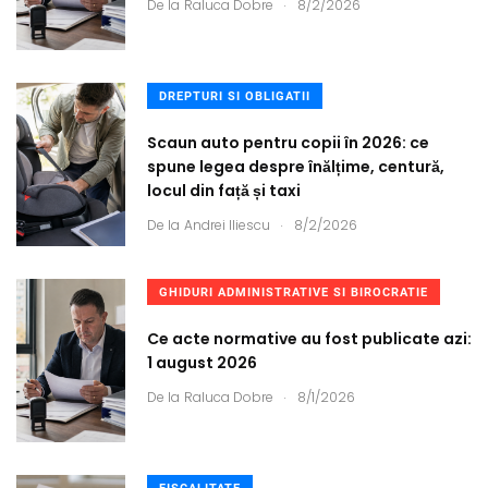
.
De la
Raluca Dobre
8/2/2026
DREPTURI SI OBLIGATII
Scaun auto pentru copii în 2026: ce
spune legea despre înălțime, centură,
locul din față și taxi
.
De la
Andrei Iliescu
8/2/2026
GHIDURI ADMINISTRATIVE SI BIROCRATIE
Ce acte normative au fost publicate azi:
1 august 2026
.
De la
Raluca Dobre
8/1/2026