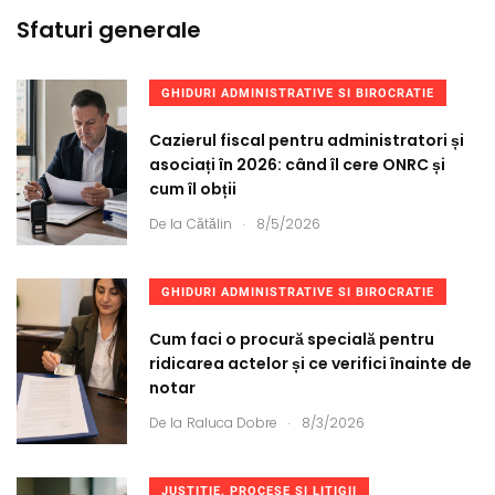
Sfaturi generale
GHIDURI ADMINISTRATIVE SI BIROCRATIE
Cazierul fiscal pentru administratori și
asociați în 2026: când îl cere ONRC și
cum îl obții
.
De la
Cătălin
8/5/2026
GHIDURI ADMINISTRATIVE SI BIROCRATIE
Cum faci o procură specială pentru
ridicarea actelor și ce verifici înainte de
notar
.
De la
Raluca Dobre
8/3/2026
JUSTITIE, PROCESE SI LITIGII