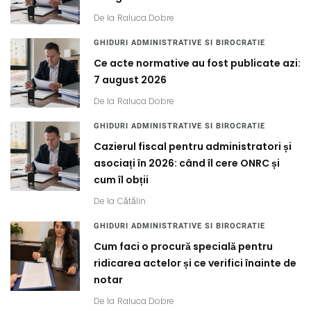
De la
Raluca Dobre
GHIDURI ADMINISTRATIVE SI BIROCRATIE
Ce acte normative au fost publicate azi:
7 august 2026
De la
Raluca Dobre
GHIDURI ADMINISTRATIVE SI BIROCRATIE
Cazierul fiscal pentru administratori și
asociați în 2026: când îl cere ONRC și
cum îl obții
De la
Cătălin
GHIDURI ADMINISTRATIVE SI BIROCRATIE
Cum faci o procură specială pentru
ridicarea actelor și ce verifici înainte de
notar
De la
Raluca Dobre