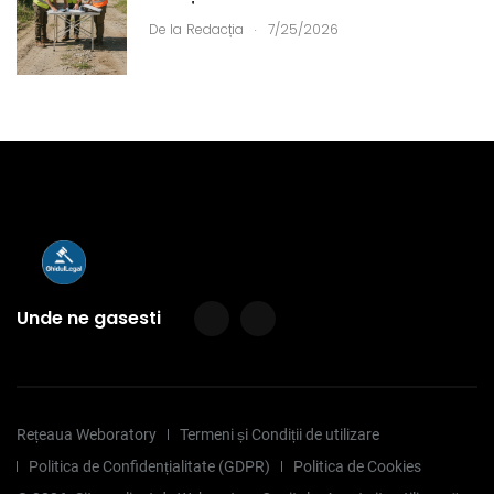
.
De la
Redacția
7/25/2026
Unde ne gasesti
Rețeaua Weboratory
Termeni și Condiții de utilizare
Politica de Confidențialitate (GDPR)
Politica de Cookies