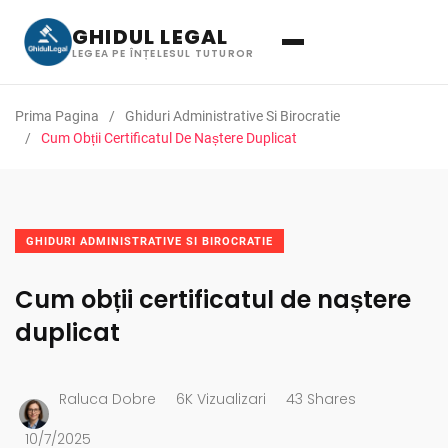
GHIDUL LEGAL
LEGEA PE ÎNȚELESUL TUTUROR
Prima Pagina
Ghiduri Administrative Si Birocratie
Cum Obții Certificatul De Naștere Duplicat
GHIDURI ADMINISTRATIVE SI BIROCRATIE
Cum obții certificatul de naștere
duplicat
Raluca Dobre
6K Vizualizari
43 Shares
10/7/2025