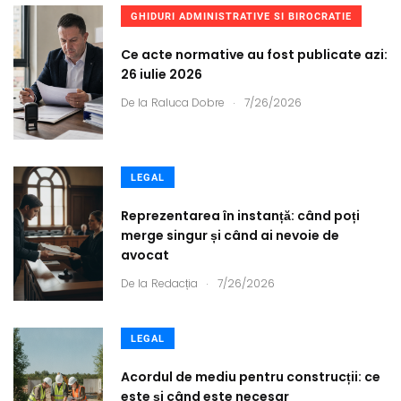
GHIDURI ADMINISTRATIVE SI BIROCRATIE
Ce acte normative au fost publicate azi:
26 iulie 2026
.
De la
Raluca Dobre
7/26/2026
LEGAL
Reprezentarea în instanță: când poți
merge singur și când ai nevoie de
avocat
.
De la
Redacția
7/26/2026
LEGAL
Acordul de mediu pentru construcții: ce
este și când este necesar