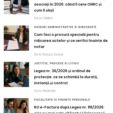
asociați în 2026: când îl cere ONRC și
cum îl obții
De la
Cătălin
GHIDURI ADMINISTRATIVE SI BIROCRATIE
Cum faci o procură specială pentru
ridicarea actelor și ce verifici înainte de
notar
De la
Raluca Dobre
JUSTITIE, PROCESE SI LITIGII
Legea nr. 36/2026 și ordinul de
protecție: ce se schimbă la durată,
instanță și control
De la
Redacția
FISCALITATE SI FINANTE PERSONALE
RO e-Factura după Legea nr. 88/2026: