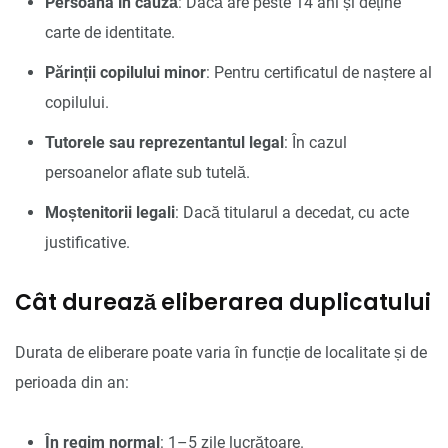
Persoana în cauză
: Dacă are peste 14 ani și deține
carte de identitate.
Părinții copilului minor
: Pentru certificatul de naștere al
copilului.
Tutorele sau reprezentantul legal
: În cazul
persoanelor aflate sub tutelă.
Moștenitorii legali
: Dacă titularul a decedat, cu acte
justificative.
Cât durează eliberarea duplicatului
Durata de eliberare poate varia în funcție de localitate și de
perioada din an:
În regim normal
: 1–5 zile lucrătoare.