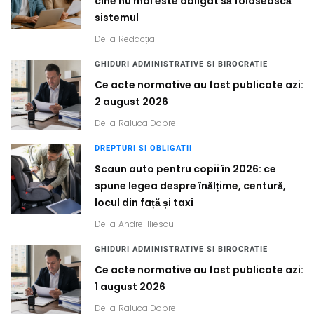
cine nu mai este obligat să folosească
sistemul
De la
Redacția
GHIDURI ADMINISTRATIVE SI BIROCRATIE
Ce acte normative au fost publicate azi:
2 august 2026
De la
Raluca Dobre
DREPTURI SI OBLIGATII
Scaun auto pentru copii în 2026: ce
spune legea despre înălțime, centură,
locul din față și taxi
De la
Andrei Iliescu
GHIDURI ADMINISTRATIVE SI BIROCRATIE
Ce acte normative au fost publicate azi:
1 august 2026
De la
Raluca Dobre