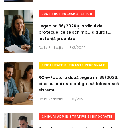
JUSTITIE, PROCESE SI LITIGII
Legea nr. 36/2026 și ordinul de
protecție: ce se schimbă la durată,
instanță și control
.
De la
Redacția
8/3/2026
FISCALITATE SI FINANTE PERSONALE
RO e-Factura după Legea nr. 88/2026:
cine nu mai este obligat să folosească
sistemul
.
De la
Redacția
8/3/2026
GHIDURI ADMINISTRATIVE SI BIROCRATIE