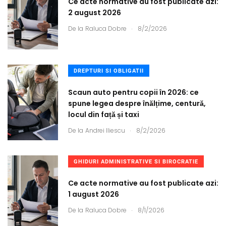
Ce acte normative au fost publicate azi:
2 august 2026
.
De la
Raluca Dobre
8/2/2026
DREPTURI SI OBLIGATII
Scaun auto pentru copii în 2026: ce
spune legea despre înălțime, centură,
locul din față și taxi
.
De la
Andrei Iliescu
8/2/2026
GHIDURI ADMINISTRATIVE SI BIROCRATIE
Ce acte normative au fost publicate azi:
1 august 2026
.
De la
Raluca Dobre
8/1/2026