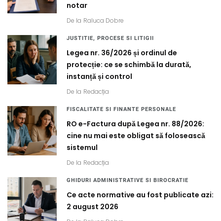
notar
De la
Raluca Dobre
JUSTITIE, PROCESE SI LITIGII
Legea nr. 36/2026 și ordinul de
protecție: ce se schimbă la durată,
instanță și control
De la
Redacția
FISCALITATE SI FINANTE PERSONALE
RO e-Factura după Legea nr. 88/2026:
cine nu mai este obligat să folosească
sistemul
De la
Redacția
GHIDURI ADMINISTRATIVE SI BIROCRATIE
Ce acte normative au fost publicate azi:
2 august 2026