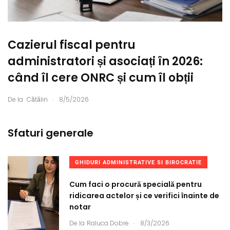
Cazierul fiscal pentru
administratori și asociați în 2026:
când îl cere ONRC și cum îl obții
.
De la
Cătălin
8/5/2026
Sfaturi generale
GHIDURI ADMINISTRATIVE SI BIROCRATIE
Cum faci o procură specială pentru
ridicarea actelor și ce verifici înainte de
notar
.
De la
Raluca Dobre
8/3/2026