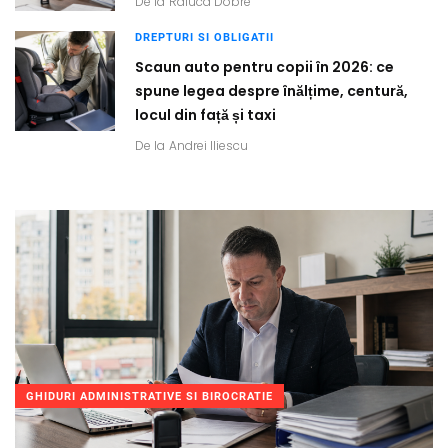
De la
Raluca Dobre
DREPTURI SI OBLIGATII
Scaun auto pentru copii în 2026: ce
spune legea despre înălțime, centură,
locul din față și taxi
De la
Andrei Iliescu
GHIDURI ADMINISTRATIVE SI BIROCRATIE