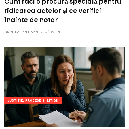
Cum faci o procură specială pentru
ridicarea actelor și ce verifici
înainte de notar
.
De la
Raluca Dobre
8/3/2026
JUSTITIE, PROCESE SI LITIGII