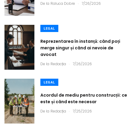
.
De la
Raluca Dobre
7/26/2026
LEGAL
Reprezentarea în instanță: când poți
merge singur și când ai nevoie de
avocat
.
De la
Redacția
7/26/2026
LEGAL
Acordul de mediu pentru construcții: ce
este și când este necesar
.
De la
Redacția
7/25/2026