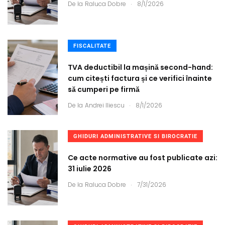
.
De la
Raluca Dobre
8/1/2026
FISCALITATE
TVA deductibil la mașină second-hand:
cum citești factura și ce verifici înainte
să cumperi pe firmă
.
De la
Andrei Iliescu
8/1/2026
GHIDURI ADMINISTRATIVE SI BIROCRATIE
Ce acte normative au fost publicate azi:
31 iulie 2026
.
De la
Raluca Dobre
7/31/2026