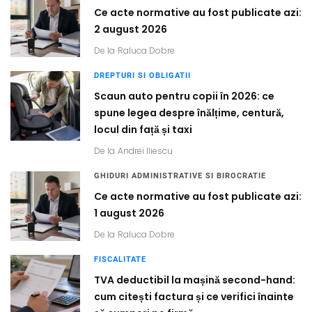
Ce acte normative au fost publicate azi:
2 august 2026
De la
Raluca Dobre
DREPTURI SI OBLIGATII
Scaun auto pentru copii în 2026: ce
spune legea despre înălțime, centură,
locul din față și taxi
De la
Andrei Iliescu
GHIDURI ADMINISTRATIVE SI BIROCRATIE
Ce acte normative au fost publicate azi:
1 august 2026
De la
Raluca Dobre
FISCALITATE
TVA deductibil la mașină second-hand:
cum citești factura și ce verifici înainte