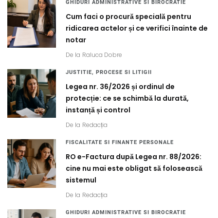
GHIDURI ADMINISTRATIVE SI BIROCRATIE
Cum faci o procură specială pentru
ridicarea actelor și ce verifici înainte de
notar
De la
Raluca Dobre
JUSTITIE, PROCESE SI LITIGII
Legea nr. 36/2026 și ordinul de
protecție: ce se schimbă la durată,
instanță și control
De la
Redacția
FISCALITATE SI FINANTE PERSONALE
RO e-Factura după Legea nr. 88/2026:
cine nu mai este obligat să folosească
sistemul
De la
Redacția
GHIDURI ADMINISTRATIVE SI BIROCRATIE