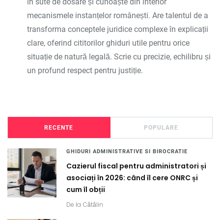
în sute de dosare și cunoaște din interior
mecanismele instanțelor românești. Are talentul de a
transforma conceptele juridice complexe în explicații
clare, oferind cititorilor ghiduri utile pentru orice
situație de natură legală. Scrie cu precizie, echilibru și
un profund respect pentru justiție.
RECENTE
POPULARE
GHIDURI ADMINISTRATIVE SI BIROCRATIE
Cazierul fiscal pentru administratori și
asociați în 2026: când îl cere ONRC și
cum îl obții
De la
Cătălin