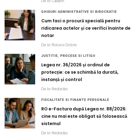
De la
Cătălin
GHIDURI ADMINISTRATIVE SI BIROCRATIE
Cum faci o procură specială pentru
ridicarea actelor și ce verifici înainte de
notar
De la
Raluca Dobre
JUSTITIE, PROCESE SI LITIGII
Legea nr. 36/2026 și ordinul de
protecție: ce se schimbă la durată,
instanță și control
De la
Redacția
FISCALITATE SI FINANTE PERSONALE
RO e-Factura după Legea nr. 88/2026:
cine nu mai este obligat să folosească
sistemul
De la
Redacția