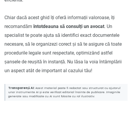
Chiar dacă acest ghid îți oferă informații valoroase, îți
recomandăm
întotdeauna să consulți un avocat
. Un
specialist te poate ajuta să identifici exact documentele
necesare, să le organizezi corect și să te asigure că toate
procedurile legale sunt respectate, optimizând astfel
șansele de reușită în instanță. Nu lăsa la voia întâmplării
un aspect atât de important al cazului tău!
Transparență AI:
Acest material poate fi redactat sau structurat cu ajutorul
unor instrumente AI și este verificat editorial înainte de publicare. Imaginile
generate sau modificate cu AI sunt folosite cu rol ilustrativ.