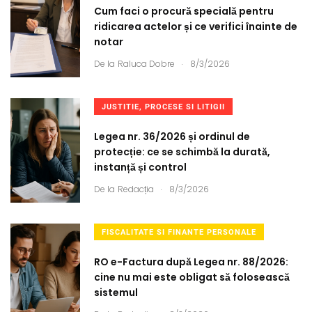
Cum faci o procură specială pentru
ridicarea actelor și ce verifici înainte de
notar
.
De la
Raluca Dobre
8/3/2026
JUSTITIE, PROCESE SI LITIGII
Legea nr. 36/2026 și ordinul de
protecție: ce se schimbă la durată,
instanță și control
.
De la
Redacția
8/3/2026
FISCALITATE SI FINANTE PERSONALE
RO e-Factura după Legea nr. 88/2026:
cine nu mai este obligat să folosească
sistemul