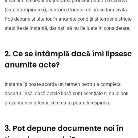
Ideal ar fi să depui majoritatea probelor odată cu cererea
(sau întâmpinarea), conform Codului de procedură civilă.
Poți depune și ulterior, în anumite condiții și termene stricte
stabilite de instanță, dar riști să nu fie luate în considerare.
2. Ce se întâmplă dacă îmi lipsesc
anumite acte?
Instanța îți poate acorda un termen pentru a completa
dosarul. Însă, dacă actele lipsă sunt esențiale și nu le poți
prezenta nici ulterior, cererea ta poate fi respinsă.
3. Pot depune documente noi în