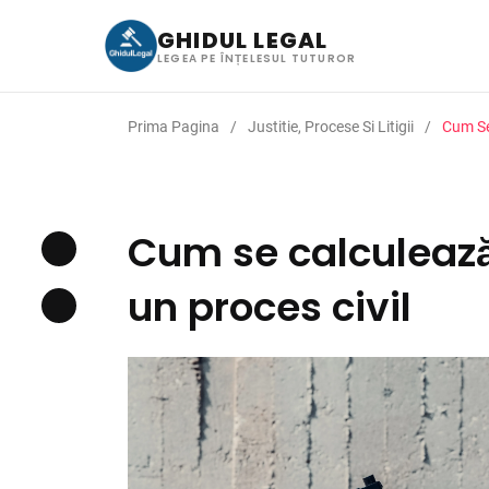
GHIDUL LEGAL
LEGEA PE ÎNȚELESUL TUTUROR
Prima Pagina
Justitie, Procese Si Litigii
Cum Se
Cum se calculează
un proces civil