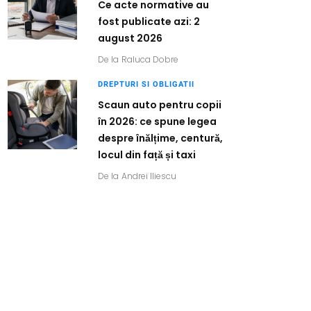
Ce acte normative au
fost publicate azi: 2
august 2026
De la
Raluca Dobre
DREPTURI SI OBLIGATII
Scaun auto pentru copii
în 2026: ce spune legea
despre înălțime, centură,
locul din față și taxi
De la
Andrei Iliescu