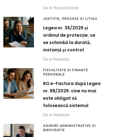
De la
Raluca Dobre
JUSTITIE, PROCESE SI LITIGII
Legea nr. 36/2026 și
ordinul de protecție: ce
se schimbă la durată,
instanță și control
De la
Redacția
FISCALITATE SI FINANTE
PERSONALE
RO e-Factura după Legea
nr. 88/2026: cine nu mai
este obligat să
folosească sistemul
De la
Redacția
GHIDURI ADMINISTRATIVE SI
BIROCRATIE