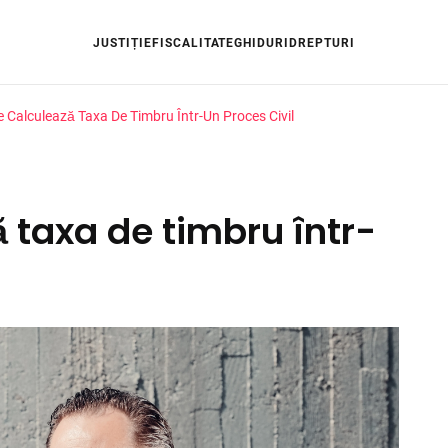
JUSTIȚIE
FISCALITATE
GHIDURI
DREPTURI
 Calculează Taxa De Timbru Într-Un Proces Civil
 taxa de timbru într-