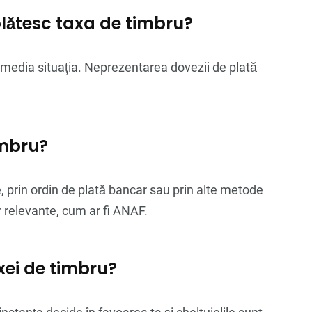
plătesc taxa de timbru?
remedia situația. Neprezentarea dovezii de plată
imbru?
e, prin ordin de plată bancar sau prin alte metode
lor relevante, cum ar fi ANAF.
axei de timbru?