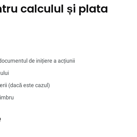
ru calculul și plata
ocumentul de inițiere a acțiunii
ului
rerii (dacă este cazul)
timbru
e