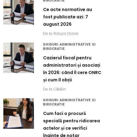
BIROCRATIE
Ce acte normative au
fost publicate azi: 7
august 2026
De la
Raluca Dobre
GHIDURI ADMINISTRATIVE SI
BIROCRATIE
Cazierul fiscal pentru
administratori și asociați
în 2026: când îl cere ONRC
și cum îl obții
De la
Cătălin
GHIDURI ADMINISTRATIVE SI
BIROCRATIE
Cum faci o procură
specială pentru ridicarea
actelor și ce verifici
înainte de notar