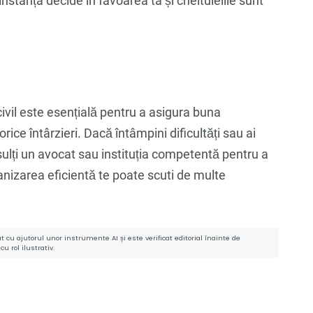
nstanța decide în favoarea ta și cheltuielile sunt
civil este esențială pentru a asigura buna
rice întârzieri. Dacă întâmpini dificultăți sau ai
ulți un avocat sau instituția competentă pentru a
nizarea eficientă te poate scuti de multe
 cu ajutorul unor instrumente AI și este verificat editorial înainte de
u rol ilustrativ.