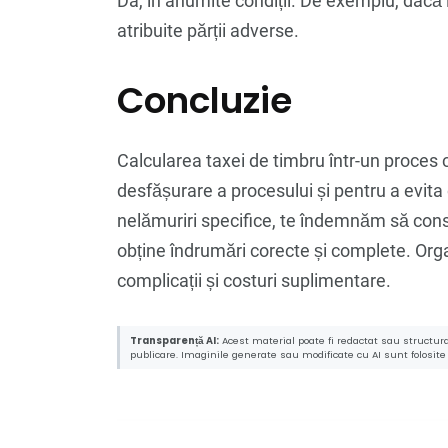
Da, în anumite condiții. De exemplu, dacă i
atribuite părții adverse.
Concluzie
Calcularea taxei de timbru într-un proces 
desfășurare a procesului și pentru a evita o
nelămuriri specifice, te îndemnăm să cons
obține îndrumări corecte și complete. Orga
complicații și costuri suplimentare.
Transparență AI:
Acest material poate fi redactat sau structurat
publicare. Imaginile generate sau modificate cu AI sunt folosite c