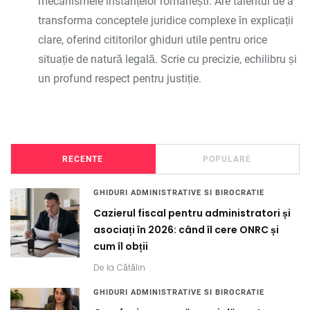
mecanismele instanțelor românești. Are talentul de a
transforma conceptele juridice complexe în explicații
clare, oferind cititorilor ghiduri utile pentru orice
situație de natură legală. Scrie cu precizie, echilibru și
un profund respect pentru justiție.
RECENTE
POPULARE
GHIDURI ADMINISTRATIVE SI BIROCRATIE
Cazierul fiscal pentru administratori și
asociați în 2026: când îl cere ONRC și
cum îl obții
De la
Cătălin
GHIDURI ADMINISTRATIVE SI BIROCRATIE