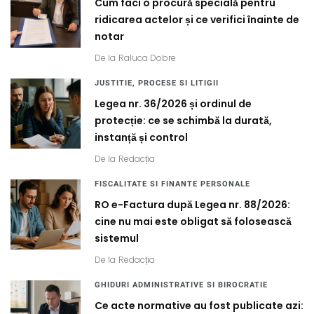
Cum faci o procură specială pentru
ridicarea actelor și ce verifici înainte de
notar
De la
Raluca Dobre
JUSTITIE, PROCESE SI LITIGII
Legea nr. 36/2026 și ordinul de
protecție: ce se schimbă la durată,
instanță și control
De la
Redacția
FISCALITATE SI FINANTE PERSONALE
RO e-Factura după Legea nr. 88/2026:
cine nu mai este obligat să folosească
sistemul
De la
Redacția
GHIDURI ADMINISTRATIVE SI BIROCRATIE
Ce acte normative au fost publicate azi: