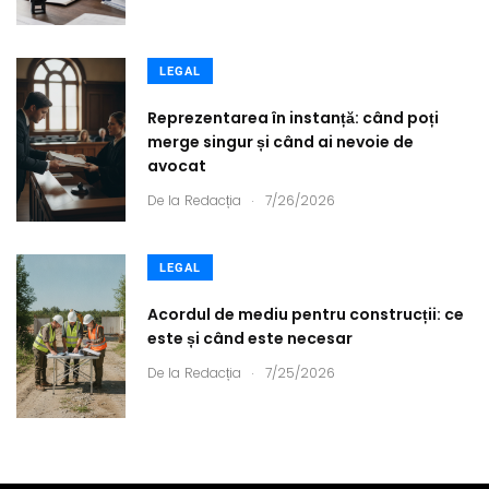
LEGAL
Reprezentarea în instanță: când poți
merge singur și când ai nevoie de
avocat
.
De la
Redacția
7/26/2026
LEGAL
Acordul de mediu pentru construcții: ce
este și când este necesar
.
De la
Redacția
7/25/2026