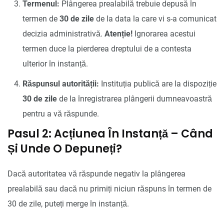
Termenul:
Plângerea prealabilă trebuie depusă în
termen de
30 de zile
de la data la care vi s-a comunicat
decizia administrativă.
Atenție!
Ignorarea acestui
termen duce la pierderea dreptului de a contesta
ulterior în instanță.
Răspunsul autorității:
Instituția publică are la dispoziție
30 de zile
de la înregistrarea plângerii dumneavoastră
pentru a vă răspunde.
Pasul 2: Acțiunea În Instanță – Când
Și Unde O Depuneți?
Dacă autoritatea vă răspunde negativ la plângerea
prealabilă sau dacă nu primiți niciun răspuns în termen de
30 de zile, puteți merge în instanță.