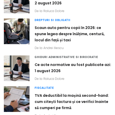
2 august 2026
De la
Raluca Dobre
DREPTURI SI OBLIGATII
Scaun auto pentru copii în 2026: ce
spune legea despre înălțime, centură,
locul din față și taxi
De la
Andrei Iliescu
GHIDURI ADMINISTRATIVE SI BIROCRATIE
Ce acte normative au fost publicate azi:
1 august 2026
De la
Raluca Dobre
FISCALITATE
TVA deductibil la mașină second-hand:
cum citești factura și ce verifici înainte
să cumperi pe firmă