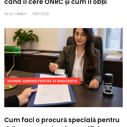
când îl cere ONRC și cum îl obții
.
De la
Cătălin
8/5/2026
GHIDURI ADMINISTRATIVE SI BIROCRATIE
Cum faci o procură specială pentru