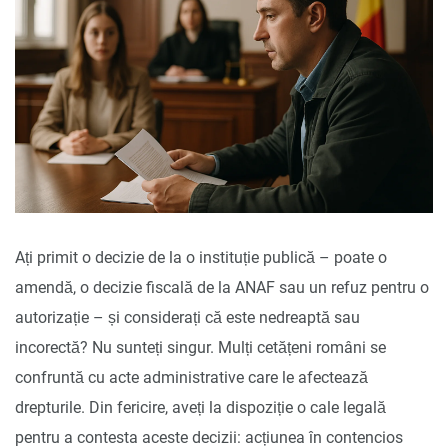
Ați primit o decizie de la o instituție publică – poate o
amendă, o decizie fiscală de la ANAF sau un refuz pentru o
autorizație – și considerați că este nedreaptă sau
incorectă? Nu sunteți singur. Mulți cetățeni români se
confruntă cu acte administrative care le afectează
drepturile. Din fericire, aveți la dispoziție o cale legală
pentru a contesta aceste decizii: acțiunea în contencios