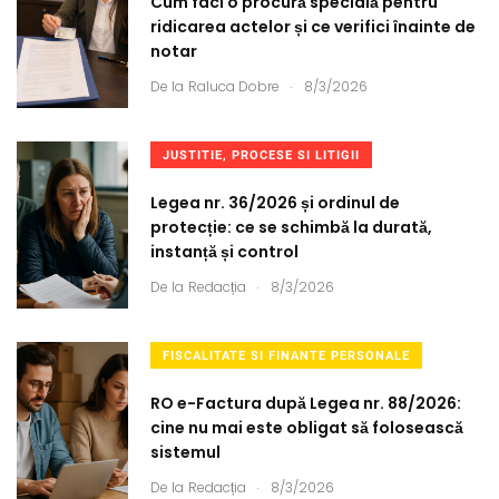
Cum faci o procură specială pentru
ridicarea actelor și ce verifici înainte de
notar
.
De la
Raluca Dobre
8/3/2026
JUSTITIE, PROCESE SI LITIGII
Legea nr. 36/2026 și ordinul de
protecție: ce se schimbă la durată,
instanță și control
.
De la
Redacția
8/3/2026
FISCALITATE SI FINANTE PERSONALE
RO e-Factura după Legea nr. 88/2026:
cine nu mai este obligat să folosească
sistemul
.
De la
Redacția
8/3/2026