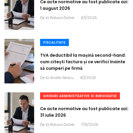
Ce acte normative au fost publicate azi:
1 august 2026
.
De la
Raluca Dobre
8/1/2026
FISCALITATE
TVA deductibil la mașină second-hand:
cum citești factura și ce verifici înainte
să cumperi pe firmă
.
De la
Andrei Iliescu
8/1/2026
GHIDURI ADMINISTRATIVE SI BIROCRATIE
Ce acte normative au fost publicate azi:
31 iulie 2026
.
De la
Raluca Dobre
7/31/2026