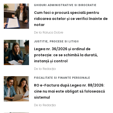
GHIDURI ADMINISTRATIVE SI BIROCRATIE
Cum faci o procură specială pentru
ridicarea actelor și ce verifici înainte de
notar
De la
Raluca Dobre
JUSTITIE, PROCESE SI LITIGII
Legea nr. 36/2026 și ordinul de
protecție: ce se schimbă la durată,
instanță și control
De la
Redacția
FISCALITATE SI FINANTE PERSONALE
RO e-Factura după Legea nr. 88/2026:
cine nu mai este obligat să folosească
sistemul
De la
Redacția