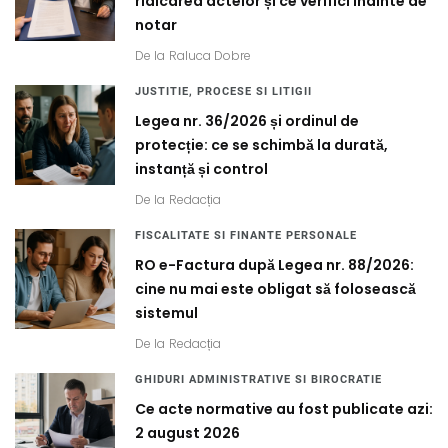
ridicarea actelor și ce verifici înainte de
notar
De la
Raluca Dobre
JUSTITIE, PROCESE SI LITIGII
Legea nr. 36/2026 și ordinul de
protecție: ce se schimbă la durată,
instanță și control
De la
Redacția
FISCALITATE SI FINANTE PERSONALE
RO e-Factura după Legea nr. 88/2026:
cine nu mai este obligat să folosească
sistemul
De la
Redacția
GHIDURI ADMINISTRATIVE SI BIROCRATIE
Ce acte normative au fost publicate azi:
2 august 2026