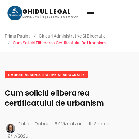
GHIDUL LEGAL
LEGEA PE ÎNȚELESUL TUTUROR
Prima Pagina
Ghiduri Administrative Si Birocratie
Cum Soliciți Eliberarea Certificatului De Urbanism
GHIDURI ADMINISTRATIVE SI BIROCRATIE
Cum soliciți eliberarea
certificatului de urbanism
Raluca Dobre
5K Vizualizari
19 Shares
8/17/2025