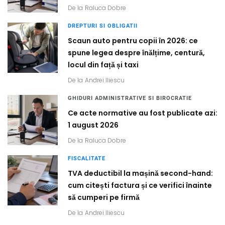
De la
Raluca Dobre
DREPTURI SI OBLIGATII
Scaun auto pentru copii în 2026: ce
spune legea despre înălțime, centură,
locul din față și taxi
De la
Andrei Iliescu
GHIDURI ADMINISTRATIVE SI BIROCRATIE
Ce acte normative au fost publicate azi:
1 august 2026
De la
Raluca Dobre
FISCALITATE
TVA deductibil la mașină second-hand:
cum citești factura și ce verifici înainte
să cumperi pe firmă
De la
Andrei Iliescu