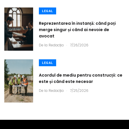
LEGAL
Reprezentarea în instanță: când poți
merge singur și când ai nevoie de
avocat
.
De la
Redacția
7/26/2026
LEGAL
Acordul de mediu pentru construcții: ce
este și când este necesar
.
De la
Redacția
7/25/2026