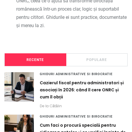
ONRC, ceea ce o ajută să transforme birocrația
românească într-un proces clar, logic și suportabil
pentru cititori. Ghidurile ei sunt practice, documentate
și mereu la zi.
RECENTE
POPULARE
GHIDURI ADMINISTRATIVE SI BIROCRATIE
Cazierul fiscal pentru administratori și
asociați în 2026: când îl cere ONRC și
cum îl obții
De la
Cătălin
GHIDURI ADMINISTRATIVE SI BIROCRATIE
Cum faci o procură specială pentru