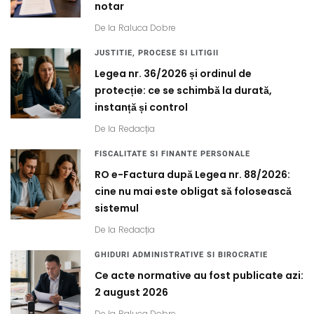
notar
De la
Raluca Dobre
JUSTITIE, PROCESE SI LITIGII
Legea nr. 36/2026 și ordinul de
protecție: ce se schimbă la durată,
instanță și control
De la
Redacția
FISCALITATE SI FINANTE PERSONALE
RO e-Factura după Legea nr. 88/2026:
cine nu mai este obligat să folosească
sistemul
De la
Redacția
GHIDURI ADMINISTRATIVE SI BIROCRATIE
Ce acte normative au fost publicate azi:
2 august 2026
De la
Raluca Dobre