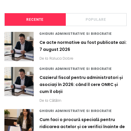
RECENTE
POPULARE
GHIDURI ADMINISTRATIVE SI BIROCRATIE
Ce acte normative au fost publicate azi:
7 august 2026
De la
Raluca Dobre
GHIDURI ADMINISTRATIVE SI BIROCRATIE
Cazierul fiscal pentru administratori și
asociați în 2026: când îl cere ONRC și
cum îl obții
De la
Cătălin
GHIDURI ADMINISTRATIVE SI BIROCRATIE
Cum faci o procură specială pentru
ridicarea actelor și ce verifici înainte de