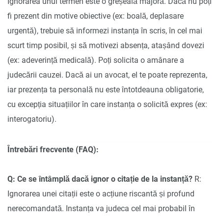
Ignorarea unui termen este o greșeală majoră. Dacă nu poți
fi prezent din motive obiective (ex: boală, deplasare
urgentă), trebuie să informezi instanța în scris, în cel mai
scurt timp posibil, și să motivezi absența, atașând dovezi
(ex: adeverință medicală). Poți solicita o amânare a
judecării cauzei. Dacă ai un avocat, el te poate reprezenta,
iar prezența ta personală nu este întotdeauna obligatorie,
cu excepția situațiilor în care instanța o solicită expres (ex:
interogatoriu).
Întrebări frecvente (FAQ):
Q: Ce se întâmplă dacă ignor o citație de la instanță?
R:
Ignorarea unei citații este o acțiune riscantă și profund
nerecomandată. Instanța va judeca cel mai probabil în