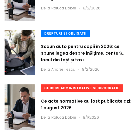
.
De la
Raluca Dobre
8/2/2026
DREPTURI SI OBLIGATII
Scaun auto pentru copii în 2026: ce
spune legea despre înălțime, centură,
locul din față și taxi
.
De la
Andrei Iliescu
8/2/2026
GHIDURI ADMINISTRATIVE SI BIROCRATIE
Ce acte normative au fost publicate azi:
1 august 2026
.
De la
Raluca Dobre
8/1/2026