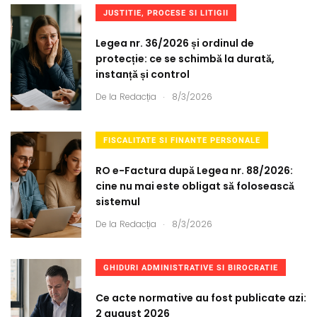
JUSTITIE, PROCESE SI LITIGII
Legea nr. 36/2026 și ordinul de
protecție: ce se schimbă la durată,
instanță și control
.
De la
Redacția
8/3/2026
FISCALITATE SI FINANTE PERSONALE
RO e-Factura după Legea nr. 88/2026:
cine nu mai este obligat să folosească
sistemul
.
De la
Redacția
8/3/2026
GHIDURI ADMINISTRATIVE SI BIROCRATIE
Ce acte normative au fost publicate azi:
2 august 2026