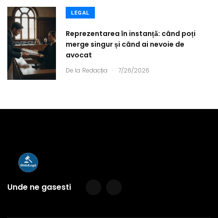
LEGAL
Reprezentarea în instanță: când poți
merge singur și când ai nevoie de
avocat
.
De la
Redacția
7/26/2026
Unde ne gasesti