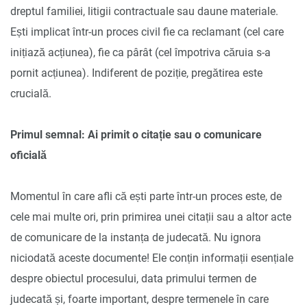
dreptul familiei, litigii contractuale sau daune materiale.
Ești implicat într-un proces civil fie ca reclamant (cel care
inițiază acțiunea), fie ca pârât (cel împotriva căruia s-a
pornit acțiunea). Indiferent de poziție, pregătirea este
crucială.
Primul semnal: Ai primit o citație sau o comunicare
oficială
Momentul în care afli că ești parte într-un proces este, de
cele mai multe ori, prin primirea unei citații sau a altor acte
de comunicare de la instanța de judecată. Nu ignora
niciodată aceste documente! Ele conțin informații esențiale
despre obiectul procesului, data primului termen de
judecată și, foarte important, despre termenele în care