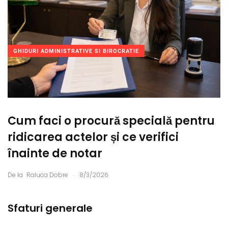
GHIDURI ADMINISTRATIVE SI BIROCRATIE
Cum faci o procură specială pentru
ridicarea actelor și ce verifici
înainte de notar
.
De la
Raluca Dobre
8/3/2026
Sfaturi generale