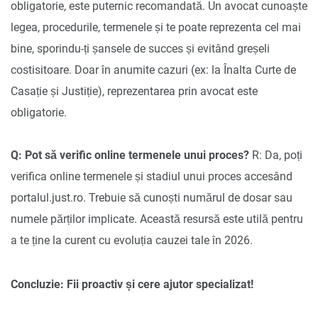
obligatorie, este puternic recomandată. Un avocat cunoaște
legea, procedurile, termenele și te poate reprezenta cel mai
bine, sporindu-ți șansele de succes și evitând greșeli
costisitoare. Doar în anumite cazuri (ex: la Înalta Curte de
Casație și Justiție), reprezentarea prin avocat este
obligatorie.
Q: Pot să verific online termenele unui proces?
R: Da, poți
verifica online termenele și stadiul unui proces accesând
portalul.just.ro. Trebuie să cunoști numărul de dosar sau
numele părților implicate. Această resursă este utilă pentru
a te ține la curent cu evoluția cauzei tale în 2026.
Concluzie: Fii proactiv și cere ajutor specializat!