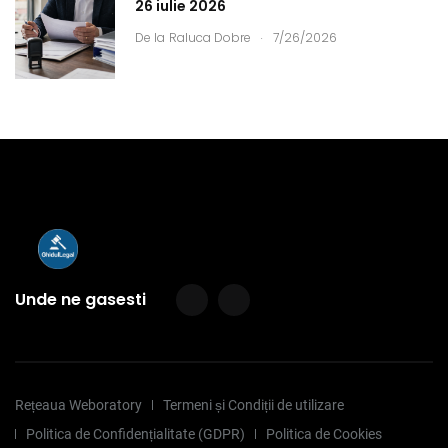
26 iulie 2026
.
De la
Raluca Dobre
7/26/2026
Unde ne gasesti
Rețeaua Weboratory
Termeni și Condiții de utilizare
Politica de Confidențialitate (GDPR)
Politica de Cookies