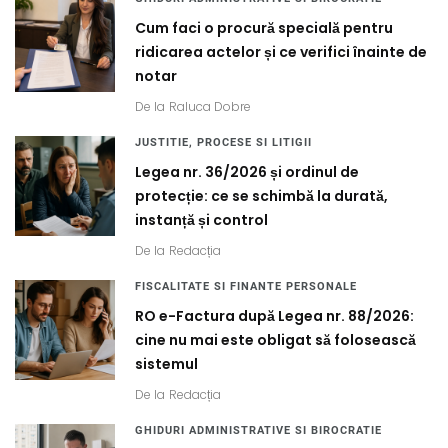
Cum faci o procură specială pentru
ridicarea actelor și ce verifici înainte de
notar
De la
Raluca Dobre
JUSTITIE, PROCESE SI LITIGII
Legea nr. 36/2026 și ordinul de
protecție: ce se schimbă la durată,
instanță și control
De la
Redacția
FISCALITATE SI FINANTE PERSONALE
RO e-Factura după Legea nr. 88/2026:
cine nu mai este obligat să folosească
sistemul
De la
Redacția
GHIDURI ADMINISTRATIVE SI BIROCRATIE