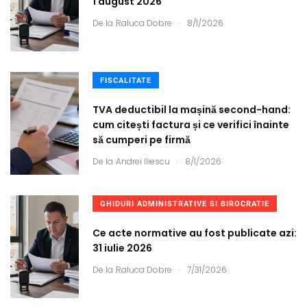
1 august 2026
.
De la
Raluca Dobre
8/1/2026
FISCALITATE
TVA deductibil la mașină second-hand:
cum citești factura și ce verifici înainte
să cumperi pe firmă
.
De la
Andrei Iliescu
8/1/2026
GHIDURI ADMINISTRATIVE SI BIROCRATIE
Ce acte normative au fost publicate azi:
31 iulie 2026
.
De la
Raluca Dobre
7/31/2026