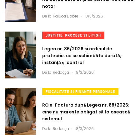
notar
.
De la
Raluca Dobre
8/3/2026
JUSTITIE, PROCESE SI LITIGII
Legea nr. 36/2026 și ordinul de
protecție: ce se schimbă la durată,
instanță și control
.
De la
Redacția
8/3/2026
FISCALITATE SI FINANTE PERSONALE
RO e-Factura după Legea nr. 88/2026:
cine nu mai este obligat să folosească
sistemul
.
De la
Redacția
8/3/2026