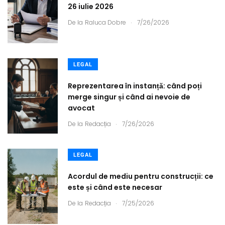
26 iulie 2026
.
De la
Raluca Dobre
7/26/2026
LEGAL
Reprezentarea în instanță: când poți
merge singur și când ai nevoie de
avocat
.
De la
Redacția
7/26/2026
LEGAL
Acordul de mediu pentru construcții: ce
este și când este necesar
.
De la
Redacția
7/25/2026