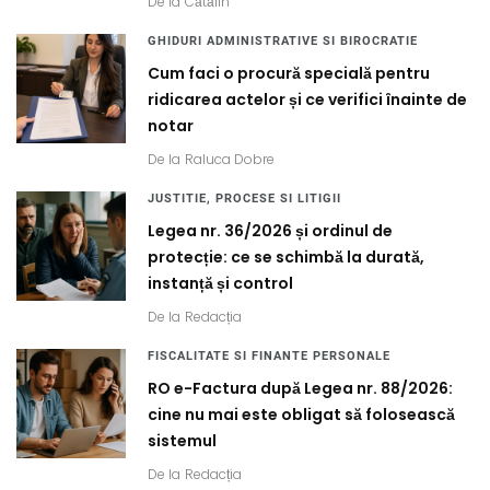
De la
Cătălin
GHIDURI ADMINISTRATIVE SI BIROCRATIE
Cum faci o procură specială pentru
ridicarea actelor și ce verifici înainte de
notar
De la
Raluca Dobre
JUSTITIE, PROCESE SI LITIGII
Legea nr. 36/2026 și ordinul de
protecție: ce se schimbă la durată,
instanță și control
De la
Redacția
FISCALITATE SI FINANTE PERSONALE
RO e-Factura după Legea nr. 88/2026:
cine nu mai este obligat să folosească
sistemul
De la
Redacția