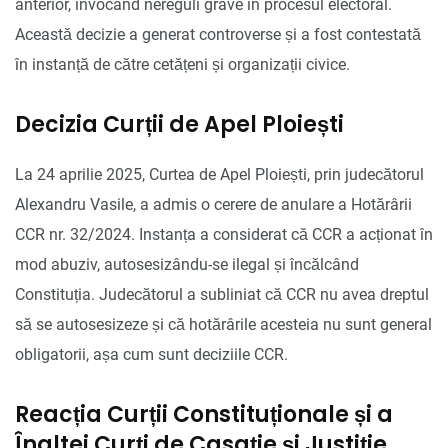
anterior, invocând nereguli grave în procesul electoral.
Această decizie a generat controverse și a fost contestată
în instanță de către cetățeni și organizații civice.
Decizia Curții de Apel Ploiești
La 24 aprilie 2025, Curtea de Apel Ploiești, prin judecătorul
Alexandru Vasile, a admis o cerere de anulare a Hotărârii
CCR nr. 32/2024. Instanța a considerat că CCR a acționat în
mod abuziv, autosesizându-se ilegal și încălcând
Constituția. Judecătorul a subliniat că CCR nu avea dreptul
să se autosesizeze și că hotărârile acesteia nu sunt general
obligatorii, așa cum sunt deciziile CCR.
Reacția Curții Constituționale și a
Înaltei Curți de Casație și Justiție