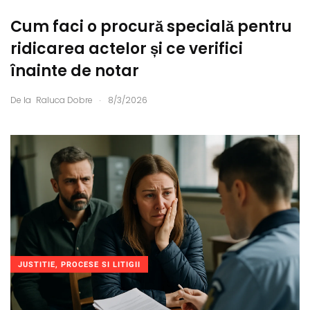
Cum faci o procură specială pentru
ridicarea actelor și ce verifici
înainte de notar
.
De la
Raluca Dobre
8/3/2026
JUSTITIE, PROCESE SI LITIGII