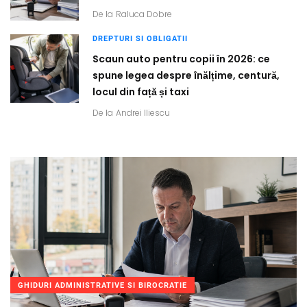
De la
Raluca Dobre
DREPTURI SI OBLIGATII
Scaun auto pentru copii în 2026: ce
spune legea despre înălțime, centură,
locul din față și taxi
De la
Andrei Iliescu
GHIDURI ADMINISTRATIVE SI BIROCRATIE