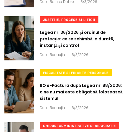
.
De la
Raluca Dobre
8/3/2026
JUSTITIE, PROCESE SI LITIGII
Legea nr. 36/2026 și ordinul de
protecție: ce se schimbă la durată,
instanță și control
.
De la
Redacția
8/3/2026
FISCALITATE SI FINANTE PERSONALE
RO e-Factura după Legea nr. 88/2026:
cine nu mai este obligat să folosească
sistemul
.
De la
Redacția
8/3/2026
GHIDURI ADMINISTRATIVE SI BIROCRATIE