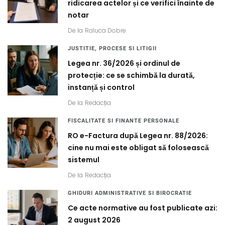
ridicarea actelor și ce verifici înainte de
notar
De la
Raluca Dobre
JUSTITIE, PROCESE SI LITIGII
Legea nr. 36/2026 și ordinul de
protecție: ce se schimbă la durată,
instanță și control
De la
Redacția
FISCALITATE SI FINANTE PERSONALE
RO e-Factura după Legea nr. 88/2026:
cine nu mai este obligat să folosească
sistemul
De la
Redacția
GHIDURI ADMINISTRATIVE SI BIROCRATIE
Ce acte normative au fost publicate azi:
2 august 2026