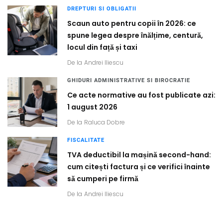
DREPTURI SI OBLIGATII
Scaun auto pentru copii în 2026: ce
spune legea despre înălțime, centură,
locul din față și taxi
De la
Andrei Iliescu
GHIDURI ADMINISTRATIVE SI BIROCRATIE
Ce acte normative au fost publicate azi:
1 august 2026
De la
Raluca Dobre
FISCALITATE
TVA deductibil la mașină second-hand:
cum citești factura și ce verifici înainte
să cumperi pe firmă
De la
Andrei Iliescu