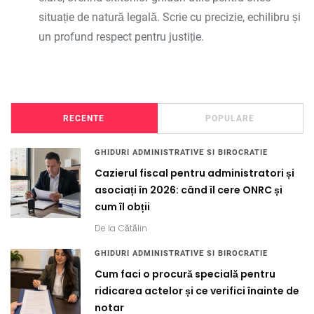
situație de natură legală. Scrie cu precizie, echilibru și
un profund respect pentru justiție.
RECENTE
POPULARE
GHIDURI ADMINISTRATIVE SI BIROCRATIE
Cazierul fiscal pentru administratori și
asociați în 2026: când îl cere ONRC și
cum îl obții
De la
Cătălin
GHIDURI ADMINISTRATIVE SI BIROCRATIE
Cum faci o procură specială pentru
ridicarea actelor și ce verifici înainte de
notar