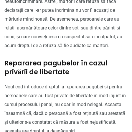
neautoincriminare. Astfel, martorii care refuză să facă
declarații care i-ar putea incrimina nu vor fi acuzați de
mărturie mincinoasă. De asemenea, persoanele care au
relații asemănătoare celor dintre soți sau dintre părinți și
copii, și care conviețuiesc cu suspectul sau inculpatul, au
acum dreptul de a refuza să fie audiate ca martori.
Repararea pagubelor în cazul
privării de libertate
Noul cod introduce dreptul la repararea pagubei și pentru
persoanele care au fost private de libertate în mod injust în
cursul procesului penal, nu doar în mod nelegal. Aceasta
înseamnă că, dacă o persoană a fost reținută sau arestată
și ulterior s-a constatat că măsura a fost nejustificată,
aceasta are dreptul la despăgubiri.