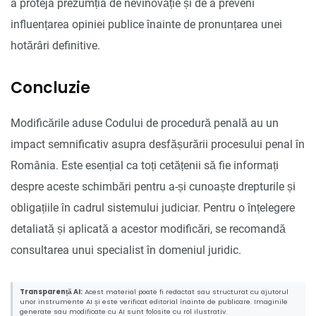
a proteja prezumția de nevinovăție și de a preveni
influențarea opiniei publice înainte de pronunțarea unei
hotărâri definitive.
Concluzie
Modificările aduse Codului de procedură penală au un
impact semnificativ asupra desfășurării procesului penal în
România. Este esențial ca toți cetățenii să fie informați
despre aceste schimbări pentru a-și cunoaște drepturile și
obligațiile în cadrul sistemului judiciar. Pentru o înțelegere
detaliată și aplicată a acestor modificări, se recomandă
consultarea unui specialist în domeniul juridic.
Transparență AI:
Acest material poate fi redactat sau structurat cu ajutorul
unor instrumente AI și este verificat editorial înainte de publicare. Imaginile
generate sau modificate cu AI sunt folosite cu rol ilustrativ.