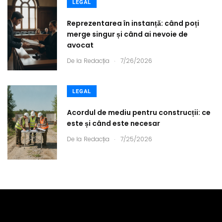
LEGAL
Reprezentarea în instanță: când poți
merge singur și când ai nevoie de
avocat
.
De la
Redacția
7/26/2026
LEGAL
Acordul de mediu pentru construcții: ce
este și când este necesar
.
De la
Redacția
7/25/2026