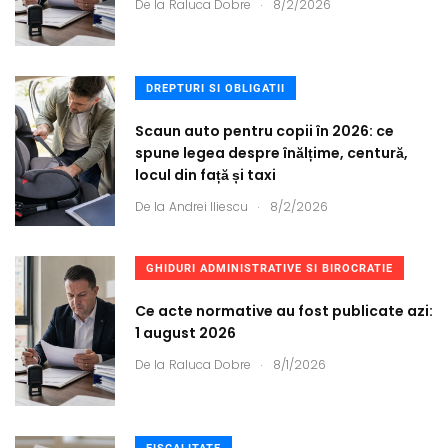
.
De la
Raluca Dobre
8/2/2026
DREPTURI SI OBLIGATII
Scaun auto pentru copii în 2026: ce
spune legea despre înălțime, centură,
locul din față și taxi
.
De la
Andrei Iliescu
8/2/2026
GHIDURI ADMINISTRATIVE SI BIROCRATIE
Ce acte normative au fost publicate azi:
1 august 2026
.
De la
Raluca Dobre
8/1/2026