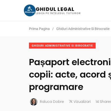
GHIDUL LEGAL
LEGEA PE ÎNȚELESUL TUTUROR
Prima Pagina
Ghiduri Administrative Si Birocratie
GHIDURI ADMINISTRATIVE SI BIROCRATIE
Pașaport electron
copii: acte, acord 
programare
Raluca Dobre
7K Vizualizari
14 Share