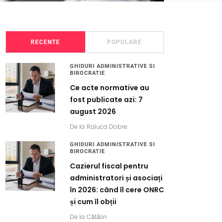
RECENTE
POPULARE
GHIDURI ADMINISTRATIVE SI
BIROCRATIE
Ce acte normative au
fost publicate azi: 7
august 2026
De la
Raluca Dobre
GHIDURI ADMINISTRATIVE SI
BIROCRATIE
Cazierul fiscal pentru
administratori și asociați
în 2026: când îl cere ONRC
și cum îl obții
De la
Cătălin