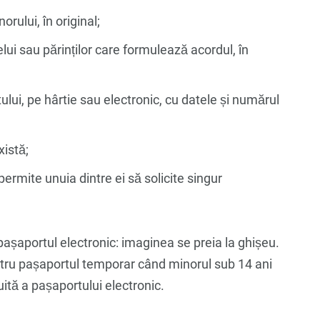
rului, în original;
elui sau părinților care formulează acordul, în
ului, pe hârtie sau electronic, cu datele și numărul
xistă;
permite unuia dintre ei să solicite singur
pașaportul electronic: imaginea se preia la ghișeu.
ntru pașaportul temporar când minorul sub 14 ani
ită a pașaportului electronic.