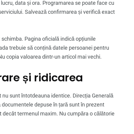
 lucru, data și ora. Programarea se poate face cu
ii serviciului. Salvează confirmarea și verifică exact
 schimba. Pagina oficială indică opțiunile
ovada trebuie să conțină datele persoanei pentru
u copia valoarea dintr-un articol mai vechi.
are și ridicarea
t nu sunt întotdeauna identice. Direcția Generală
că documentele depuse în țară sunt în prezent
curt decât termenul maxim. Nu cumpăra o călătorie