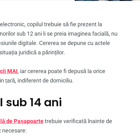
ectronic, copilul trebuie să fie prezent la
orilor sub 12 ani li se preia imaginea facială, nu
esiunile digitale. Cererea se depune cu actele
ituația juridică a părinților.
cii MAI
, iar cererea poate fi depusă la orice
 țară, indiferent de domiciliu.
l sub 14 ani
ală de Pașapoarte
trebuie verificată înainte de
t necesare: