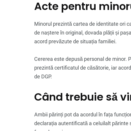
Acte pentru minor
Minorul prezintă cartea de identitate ori ca
de naștere în original, dovada plății și paș
acord prevăzute de situația familiei.
Cererea este depusă personal de minor. Pen
prezintă certificatul de căsătorie, iar aco
de DGP.
Când trebuie să vi
Ambii părinți pot da acordul în fața funcți
declarația autentificată a celuilalt părint