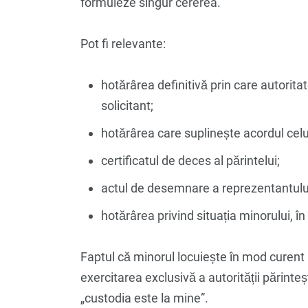
formuleze singur cererea.
Pot fi relevante:
hotărârea definitivă prin care autorit
solicitant;
hotărârea care suplinește acordul celui
certificatul de deces al părintelui;
actul de desemnare a reprezentantului
hotărârea privind situația minorului, î
Faptul că minorul locuiește în mod curent 
exercitarea exclusivă a autorității părinteșt
„custodia este la mine”.