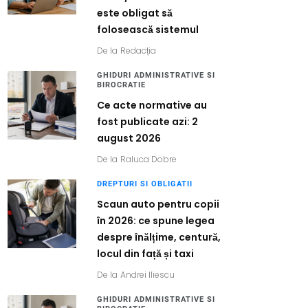
este obligat să
folosească sistemul
De la
Redacția
GHIDURI ADMINISTRATIVE SI
BIROCRATIE
Ce acte normative au
fost publicate azi: 2
august 2026
De la
Raluca Dobre
DREPTURI SI OBLIGATII
Scaun auto pentru copii
în 2026: ce spune legea
despre înălțime, centură,
locul din față și taxi
De la
Andrei Iliescu
GHIDURI ADMINISTRATIVE SI