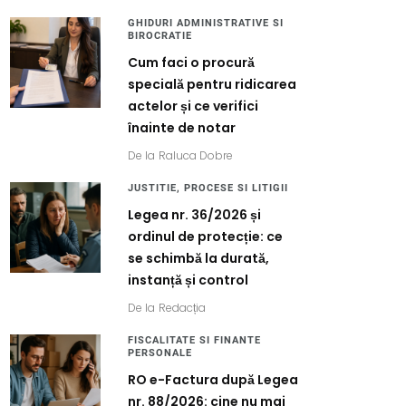
GHIDURI ADMINISTRATIVE SI
BIROCRATIE
Cum faci o procură
specială pentru ridicarea
actelor și ce verifici
înainte de notar
De la
Raluca Dobre
JUSTITIE, PROCESE SI LITIGII
Legea nr. 36/2026 și
ordinul de protecție: ce
se schimbă la durată,
instanță și control
De la
Redacția
FISCALITATE SI FINANTE
PERSONALE
RO e-Factura după Legea
nr. 88/2026: cine nu mai