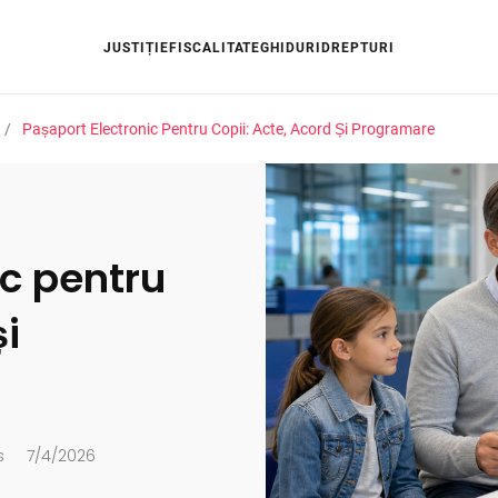
JUSTIȚIE
FISCALITATE
GHIDURI
DREPTURI
Pașaport Electronic Pentru Copii: Acte, Acord Și Programare
ic pentru
și
s
7/4/2026