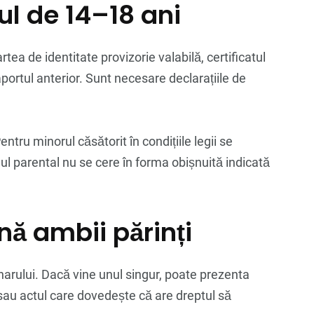
ul de 14–18 ani
rtea de identitate provizorie valabilă, certificatul
aportul anterior. Sunt necesare declarațiile de
tru minorul căsătorit în condițiile legii se
rdul parental nu se cere în forma obișnuită indicată
nă ambii părinți
onarului. Dacă vine unul singur, poate prezenta
e sau actul care dovedește că are dreptul să