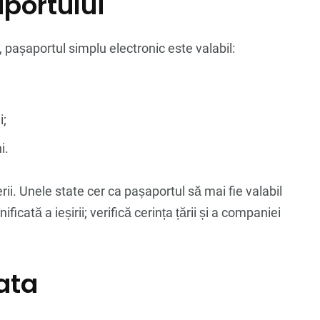
portului
, pașaportul simplu electronic este valabil:
i;
i.
ii. Unele state cer ca pașaportul să mai fie valabil
icată a ieșirii; verifică cerința țării și a companiei
ata