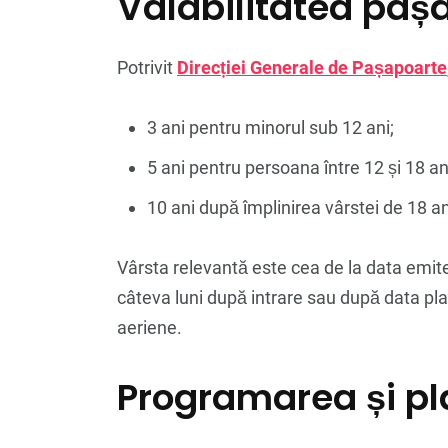
Valabilitatea pașa
Potrivit
Direcției Generale de Pașapoarte
3 ani pentru minorul sub 12 ani;
5 ani pentru persoana între 12 și 18 an
10 ani după împlinirea vârstei de 18 an
Vârsta relevantă este cea de la data emiter
câteva luni după intrare sau după data planif
aeriene.
Programarea și pl