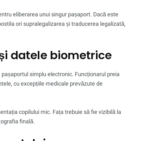
pentru eliberarea unui singur pașaport. Dacă este
postila ori supralegalizarea și traducerea legalizată,
 și datele biometrice
 pașaportul simplu electronic. Funcționarul preia
entele, cu excepțiile medicale prevăzute de
ntația copilului mic. Fața trebuie să fie vizibilă la
ografia finală.