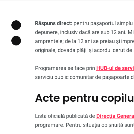
Răspuns direct:
pentru pașaportul simplu el
depunere, inclusiv dacă are sub 12 ani. Min
amprentele; de la 12 ani se preiau și impr
originale, dovada plății și acordul cerut de s
Programarea se face prin
HUB-ul de servi
serviciu public comunitar de pașapoarte din
Acte pentru copilu
Lista oficială publicată de
Direcția Gener
programare. Pentru situația obișnuită sun