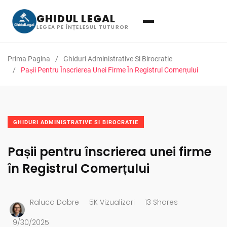
GHIDUL LEGAL
LEGEA PE ÎNȚELESUL TUTUROR
Prima Pagina
Ghiduri Administrative Si Birocratie
Pașii Pentru Înscrierea Unei Firme În Registrul Comerțului
GHIDURI ADMINISTRATIVE SI BIROCRATIE
Pașii pentru înscrierea unei firme
în Registrul Comerțului
Raluca Dobre
5K Vizualizari
13 Shares
9/30/2025