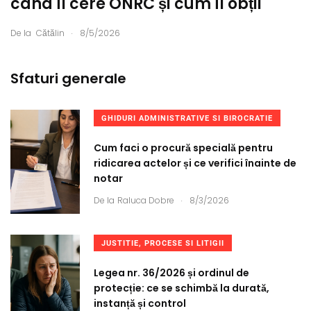
când îl cere ONRC și cum îl obții
.
De la
Cătălin
8/5/2026
Sfaturi generale
GHIDURI ADMINISTRATIVE SI BIROCRATIE
Cum faci o procură specială pentru
ridicarea actelor și ce verifici înainte de
notar
.
De la
Raluca Dobre
8/3/2026
JUSTITIE, PROCESE SI LITIGII
Legea nr. 36/2026 și ordinul de
protecție: ce se schimbă la durată,
instanță și control