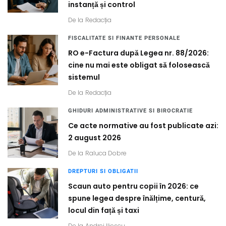
instanță și control
De la
Redacția
FISCALITATE SI FINANTE PERSONALE
RO e-Factura după Legea nr. 88/2026:
cine nu mai este obligat să folosească
sistemul
De la
Redacția
GHIDURI ADMINISTRATIVE SI BIROCRATIE
Ce acte normative au fost publicate azi:
2 august 2026
De la
Raluca Dobre
DREPTURI SI OBLIGATII
Scaun auto pentru copii în 2026: ce
spune legea despre înălțime, centură,
locul din față și taxi
De la
Andrei Iliescu