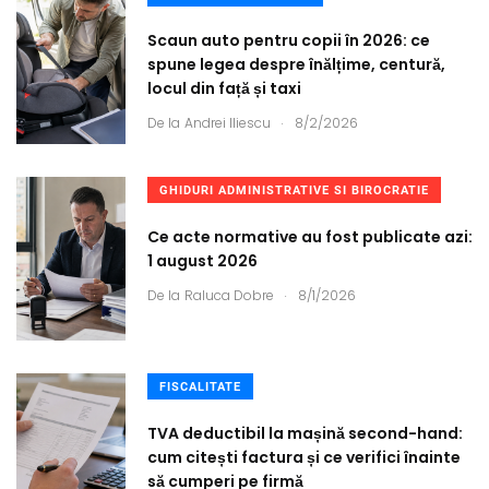
Scaun auto pentru copii în 2026: ce
spune legea despre înălțime, centură,
locul din față și taxi
.
De la
Andrei Iliescu
8/2/2026
GHIDURI ADMINISTRATIVE SI BIROCRATIE
Ce acte normative au fost publicate azi:
1 august 2026
.
De la
Raluca Dobre
8/1/2026
FISCALITATE
TVA deductibil la mașină second-hand:
cum citești factura și ce verifici înainte
să cumperi pe firmă