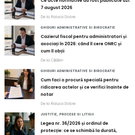
Ce acte normative au fost publicate azi:
7 august 2026
De la
Raluca Dobre
GHIDURI ADMINISTRATIVE SI BIROCRATIE
Cazierul fiscal pentru administratori și
asociați în 2026: când îl cere ONRC și
cum îl obții
De la
Cătălin
GHIDURI ADMINISTRATIVE SI BIROCRATIE
Cum faci o procură specială pentru
ridicarea actelor și ce verifici înainte de
notar
De la
Raluca Dobre
JUSTITIE, PROCESE SI LITIGII
Legea nr. 36/2026 și ordinul de
protecție: ce se schimbă la durată,