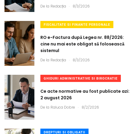
.
De la
Redacția
8/3/2026
FISCALITATE SI FINANTE PERSONALE
RO e-Factura după Legea nr. 88/2026:
cine nu mai este obligat să folosească
sistemul
.
De la
Redacția
8/3/2026
GHIDURI ADMINISTRATIVE SI BIROCRATIE
Ce acte normative au fost publicate azi:
2 august 2026
.
De la
Raluca Dobre
8/2/2026
DREPTURI SI OBLIGATII