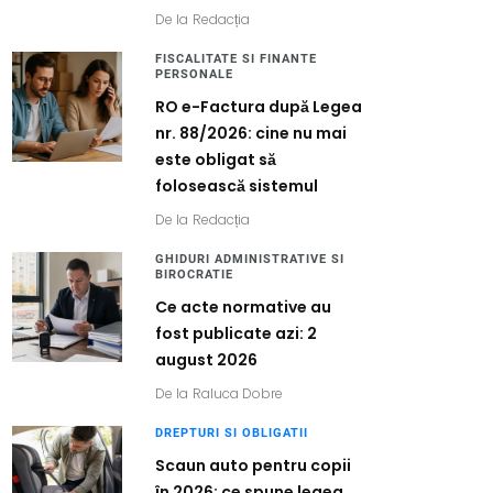
De la
Redacția
FISCALITATE SI FINANTE
PERSONALE
RO e-Factura după Legea
nr. 88/2026: cine nu mai
este obligat să
folosească sistemul
De la
Redacția
GHIDURI ADMINISTRATIVE SI
BIROCRATIE
Ce acte normative au
fost publicate azi: 2
august 2026
De la
Raluca Dobre
DREPTURI SI OBLIGATII
Scaun auto pentru copii
în 2026: ce spune legea