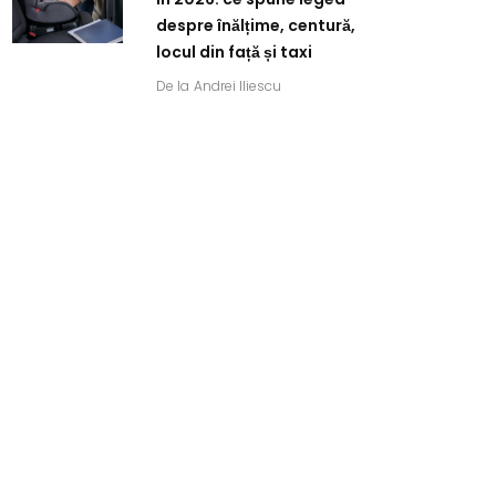
despre înălțime, centură,
locul din față și taxi
De la
Andrei Iliescu