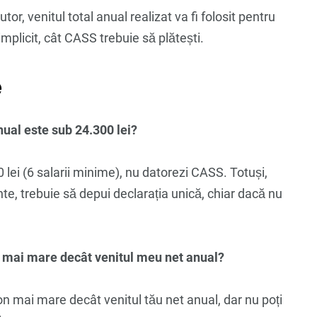
autor, venitul total anual realizat va fi folosit pentru
implicit, cât CASS trebuie să plătești.
e
nual este sub 24.300 lei?
 lei (6 salarii minime), nu datorezi CASS. Totuși,
ente, trebuie să depui declarația unică, chiar dacă nu
n mai mare decât venitul meu net anual?
on mai mare decât venitul tău net anual, dar nu poți