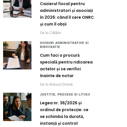
Cazierul fiscal pentru
administratori și asociați
în 2026: când îl cere ONRC
și cum îl obții
De la
Cătălin
GHIDURI ADMINISTRATIVE SI
BIROCRATIE
Cum faci o procură
specială pentru ridicarea
actelor și ce verifici
înainte de notar
De la
Raluca Dobre
JUSTITIE, PROCESE SI LITIGII
Legea nr. 36/2026 și
ordinul de protecție: ce
se schimbă la durată,
instanță și control