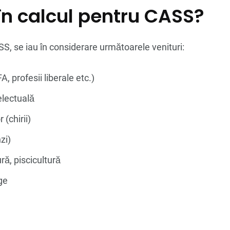
 în calcul pentru CASS?
S, se iau în considerare următoarele venituri:
A, profesii liberale etc.)
electuală
 (chirii)
zi)
ură, piscicultură
ge