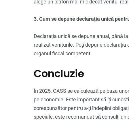
alege un plafon mai mic decât venitul real
3. Cum se depune declarația unică pent
Declarația unică se depune anual, până la 
realizat veniturile. Poți depune declarația o
organul fiscal competent.
Concluzie
În 2025, CASS se calculează pe baza unor
pe economie. Este important să îți cunoști 
corespunzător pentru a-ți îndeplini obligați
speciale, este recomandat să consulți un 