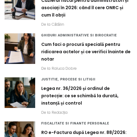
Cazierul fiscal pentru administratori și
asociați în 2026: când îl cere ONRC și
cum îl obții
De la
Cătălin
GHIDURI ADMINISTRATIVE SI BIROCRATIE
Cum faci o procură specială pentru
ridicarea actelor și ce verifici înainte de
notar
De la
Raluca Dobre
JUSTITIE, PROCESE SI LITIGII
Legea nr. 36/2026 și ordinul de
protecție: ce se schimbă la durată,
instanță și control
De la
Redacția
FISCALITATE SI FINANTE PERSONALE
RO e-Factura după Legea nr. 88/2026: