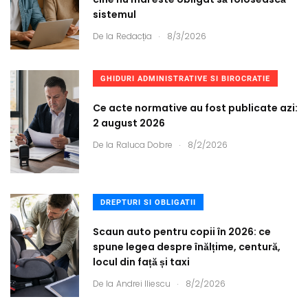
sistemul
.
De la
Redacția
8/3/2026
GHIDURI ADMINISTRATIVE SI BIROCRATIE
Ce acte normative au fost publicate azi:
2 august 2026
.
De la
Raluca Dobre
8/2/2026
DREPTURI SI OBLIGATII
Scaun auto pentru copii în 2026: ce
spune legea despre înălțime, centură,
locul din față și taxi
.
De la
Andrei Iliescu
8/2/2026