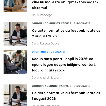
cine nu mai este obligat să folosească
sistemul
De la
Redacția
GHIDURI ADMINISTRATIVE SI BIROCRATIE
Ce acte normative au fost publicate azi:
2 august 2026
De la
Raluca Dobre
DREPTURI SI OBLIGATII
Scaun auto pentru copii în 2026: ce
spune legea despre înălțime, centură,
locul din față și taxi
De la
Andrei Iliescu
GHIDURI ADMINISTRATIVE SI BIROCRATIE
Ce acte normative au fost publicate azi:
1 august 2026
De la
Raluca Dobre