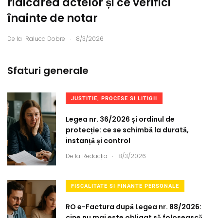
ridicarea actelor și ce verifici
înainte de notar
.
De la
Raluca Dobre
8/3/2026
Sfaturi generale
JUSTITIE, PROCESE SI LITIGII
Legea nr. 36/2026 și ordinul de
protecție: ce se schimbă la durată,
instanță și control
.
De la
Redacția
8/3/2026
FISCALITATE SI FINANTE PERSONALE
RO e-Factura după Legea nr. 88/2026:
cine nu mai este obligat să folosească