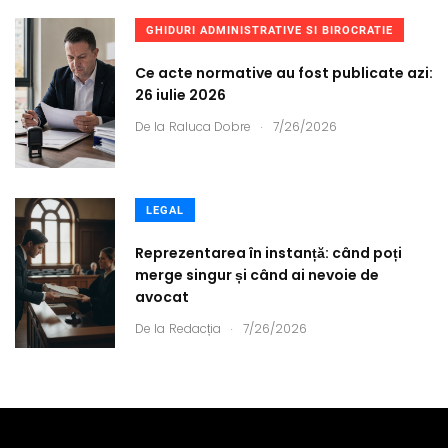
GHIDURI ADMINISTRATIVE SI BIROCRATIE
Ce acte normative au fost publicate azi:
26 iulie 2026
.
De la
Raluca Dobre
7/26/2026
LEGAL
Reprezentarea în instanță: când poți
merge singur și când ai nevoie de
avocat
.
De la
Redacția
7/26/2026