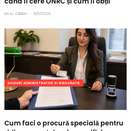
când îl cere ONRC și cum îl obții
.
De la
Cătălin
8/5/2026
GHIDURI ADMINISTRATIVE SI BIROCRATIE
Cum faci o procură specială pentru