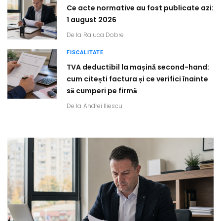
Ce acte normative au fost publicate azi:
1 august 2026
De la
Raluca Dobre
FISCALITATE
TVA deductibil la mașină second-hand:
cum citești factura și ce verifici înainte
să cumperi pe firmă
De la
Andrei Iliescu