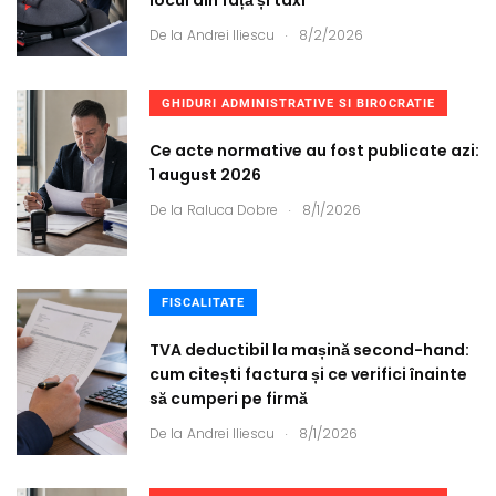
.
De la
Andrei Iliescu
8/2/2026
GHIDURI ADMINISTRATIVE SI BIROCRATIE
Ce acte normative au fost publicate azi:
1 august 2026
.
De la
Raluca Dobre
8/1/2026
FISCALITATE
TVA deductibil la mașină second-hand:
cum citești factura și ce verifici înainte
să cumperi pe firmă
.
De la
Andrei Iliescu
8/1/2026