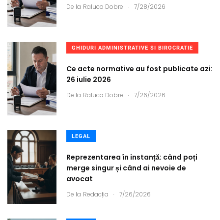
.
De la
Raluca Dobre
7/28/2026
GHIDURI ADMINISTRATIVE SI BIROCRATIE
Ce acte normative au fost publicate azi:
26 iulie 2026
.
De la
Raluca Dobre
7/26/2026
LEGAL
Reprezentarea în instanță: când poți
merge singur și când ai nevoie de
avocat
.
De la
Redacția
7/26/2026