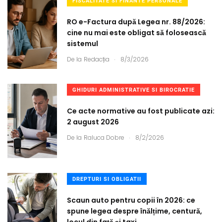
FISCALITATE SI FINANTE PERSONALE
RO e-Factura după Legea nr. 88/2026:
cine nu mai este obligat să folosească
sistemul
.
De la
Redacția
8/3/2026
GHIDURI ADMINISTRATIVE SI BIROCRATIE
Ce acte normative au fost publicate azi:
2 august 2026
.
De la
Raluca Dobre
8/2/2026
DREPTURI SI OBLIGATII
Scaun auto pentru copii în 2026: ce
spune legea despre înălțime, centură,
locul din față și taxi