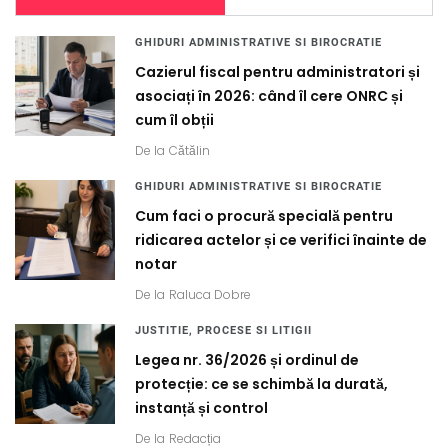
GHIDURI ADMINISTRATIVE SI BIROCRATIE
Cazierul fiscal pentru administratori și
asociați în 2026: când îl cere ONRC și
cum îl obții
De la
Cătălin
GHIDURI ADMINISTRATIVE SI BIROCRATIE
Cum faci o procură specială pentru
ridicarea actelor și ce verifici înainte de
notar
De la
Raluca Dobre
JUSTITIE, PROCESE SI LITIGII
Legea nr. 36/2026 și ordinul de
protecție: ce se schimbă la durată,
instanță și control
De la
Redacția