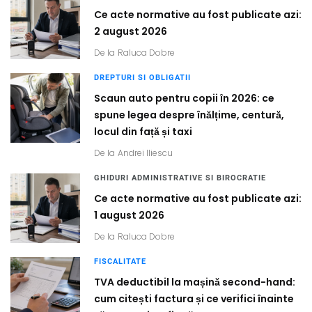
Ce acte normative au fost publicate azi:
2 august 2026
De la
Raluca Dobre
DREPTURI SI OBLIGATII
Scaun auto pentru copii în 2026: ce
spune legea despre înălțime, centură,
locul din față și taxi
De la
Andrei Iliescu
GHIDURI ADMINISTRATIVE SI BIROCRATIE
Ce acte normative au fost publicate azi:
1 august 2026
De la
Raluca Dobre
FISCALITATE
TVA deductibil la mașină second-hand:
cum citești factura și ce verifici înainte