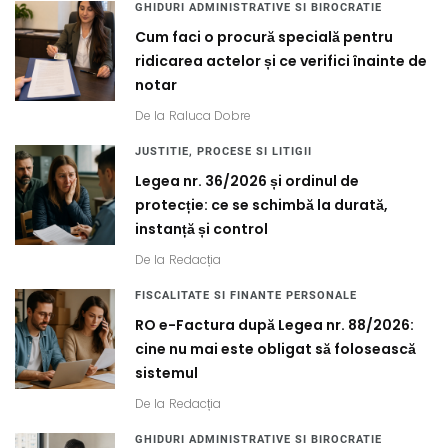
GHIDURI ADMINISTRATIVE SI BIROCRATIE
Cum faci o procură specială pentru
ridicarea actelor și ce verifici înainte de
notar
De la
Raluca Dobre
JUSTITIE, PROCESE SI LITIGII
Legea nr. 36/2026 și ordinul de
protecție: ce se schimbă la durată,
instanță și control
De la
Redacția
FISCALITATE SI FINANTE PERSONALE
RO e-Factura după Legea nr. 88/2026:
cine nu mai este obligat să folosească
sistemul
De la
Redacția
GHIDURI ADMINISTRATIVE SI BIROCRATIE