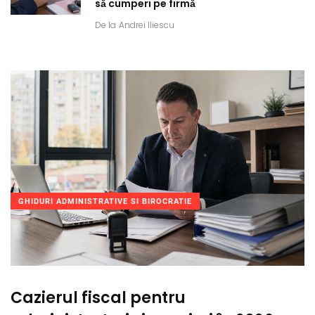
să cumperi pe firmă
De la
Andrei Iliescu
GHIDURI ADMINISTRATIVE SI BIROCRATIE
Cazierul fiscal pentru