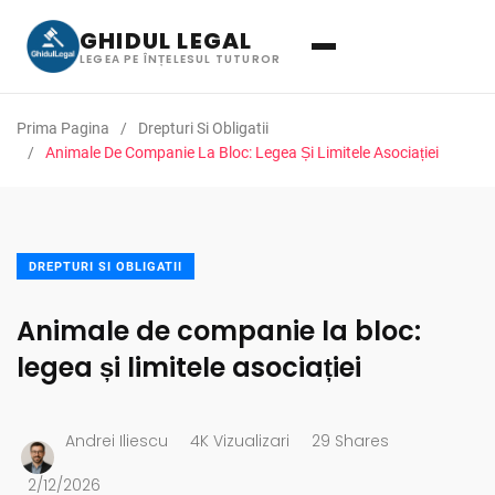
GHIDUL LEGAL
LEGEA PE ÎNȚELESUL TUTUROR
Prima Pagina
Drepturi Si Obligatii
Animale De Companie La Bloc: Legea Și Limitele Asociației
DREPTURI SI OBLIGATII
Animale de companie la bloc:
legea și limitele asociației
Andrei Iliescu
4K Vizualizari
29 Shares
2/12/2026