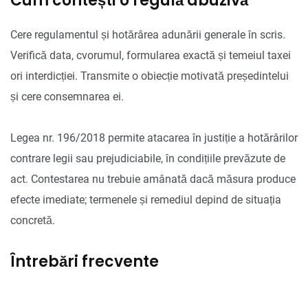
Cum contești o regulă abuzivă
Cere regulamentul și hotărârea adunării generale în scris.
Verifică data, cvorumul, formularea exactă și temeiul taxei
ori interdicției. Transmite o obiecție motivată președintelui
și cere consemnarea ei.
Legea nr. 196/2018 permite atacarea în justiție a hotărârilor
contrare legii sau prejudiciabile, în condițiile prevăzute de
act. Contestarea nu trebuie amânată dacă măsura produce
efecte imediate; termenele și remediul depind de situația
concretă.
Întrebări frecvente