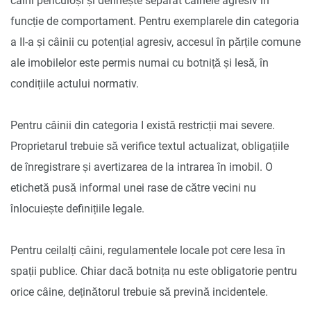
câini periculoși și definește separat câinele agresiv în
funcție de comportament. Pentru exemplarele din categoria
a II-a și câinii cu potențial agresiv, accesul în părțile comune
ale imobilelor este permis numai cu botniță și lesă, în
condițiile actului normativ.
Pentru câinii din categoria I există restricții mai severe.
Proprietarul trebuie să verifice textul actualizat, obligațiile
de înregistrare și avertizarea de la intrarea în imobil. O
etichetă pusă informal unei rase de către vecini nu
înlocuiește definițiile legale.
Pentru ceilalți câini, regulamentele locale pot cere lesa în
spații publice. Chiar dacă botnița nu este obligatorie pentru
orice câine, deținătorul trebuie să prevină incidentele.