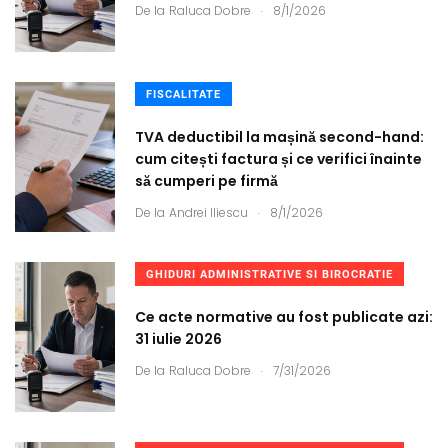
.
De la
Raluca Dobre
8/1/2026
FISCALITATE
TVA deductibil la mașină second-hand:
cum citești factura și ce verifici înainte
să cumperi pe firmă
.
De la
Andrei Iliescu
8/1/2026
GHIDURI ADMINISTRATIVE SI BIROCRATIE
Ce acte normative au fost publicate azi:
31 iulie 2026
.
De la
Raluca Dobre
7/31/2026