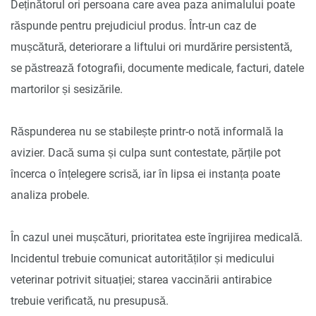
Deținătorul ori persoana care avea paza animalului poate
răspunde pentru prejudiciul produs. Într-un caz de
mușcătură, deteriorare a liftului ori murdărire persistentă,
se păstrează fotografii, documente medicale, facturi, datele
martorilor și sesizările.
Răspunderea nu se stabilește printr-o notă informală la
avizier. Dacă suma și culpa sunt contestate, părțile pot
încerca o înțelegere scrisă, iar în lipsa ei instanța poate
analiza probele.
În cazul unei mușcături, prioritatea este îngrijirea medicală.
Incidentul trebuie comunicat autorităților și medicului
veterinar potrivit situației; starea vaccinării antirabice
trebuie verificată, nu presupusă.