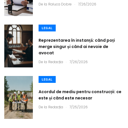
.
De la
Raluca Dobre
7/26/2026
LEGAL
Reprezentarea în instanță: când poți
merge singur și când ai nevoie de
avocat
.
De la
Redacția
7/26/2026
LEGAL
Acordul de mediu pentru construcții: ce
este și când este necesar
.
De la
Redacția
7/25/2026