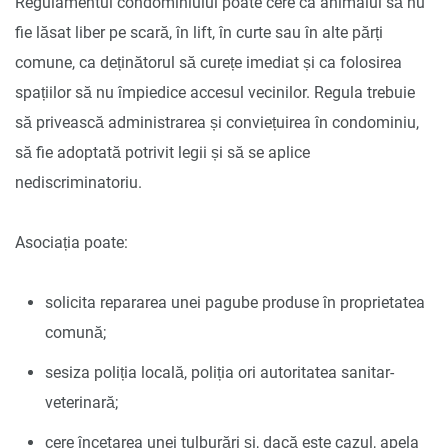
Regulamentul condominiului poate cere ca animalul să nu
fie lăsat liber pe scară, în lift, în curte sau în alte părți
comune, ca deținătorul să curețe imediat și ca folosirea
spațiilor să nu împiedice accesul vecinilor. Regula trebuie
să privească administrarea și conviețuirea în condominiu,
să fie adoptată potrivit legii și să se aplice
nediscriminatoriu.
Asociația poate:
solicita repararea unei pagube produse în proprietatea
comună;
sesiza poliția locală, poliția ori autoritatea sanitar-
veterinară;
cere încetarea unei tulburări și, dacă este cazul, apela