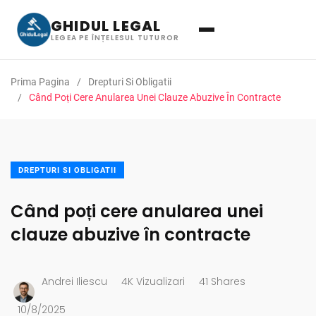
GHIDUL LEGAL
LEGEA PE ÎNȚELESUL TUTUROR
Prima Pagina
Drepturi Si Obligatii
Când Poți Cere Anularea Unei Clauze Abuzive În Contracte
DREPTURI SI OBLIGATII
Când poți cere anularea unei
clauze abuzive în contracte
Andrei Iliescu
4K Vizualizari
41 Shares
10/8/2025