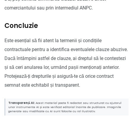
comerciantului sau prin intermediul ANPC.
Concluzie
Este esențial să fii atent la termenii și condițiile
contractuale pentru a identifica eventualele clauze abuzive.
Dacă întâmpini astfel de clauze, ai dreptul să le contestezi
și să ceri anularea lor, urmând pașii menționați anterior.
Protejează-ți drepturile și asigură-te că orice contract
semnat este echitabil și transparent.
Transparență AI:
Acest material poate fi redactat sau structurat cu ajutorul
unor instrumente AI și este verificat editorial înainte de publicare. Imaginile
generate sau modificate cu AI sunt folosite cu rol ilustrativ.