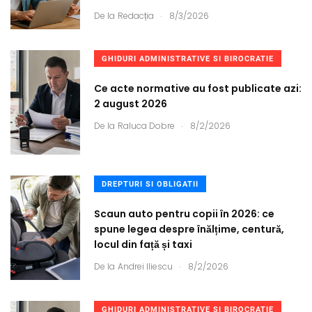
.
De la
Redacția
8/3/2026
GHIDURI ADMINISTRATIVE SI BIROCRATIE
Ce acte normative au fost publicate azi:
2 august 2026
.
De la
Raluca Dobre
8/2/2026
DREPTURI SI OBLIGATII
Scaun auto pentru copii în 2026: ce
spune legea despre înălțime, centură,
locul din față și taxi
.
De la
Andrei Iliescu
8/2/2026
GHIDURI ADMINISTRATIVE SI BIROCRATIE