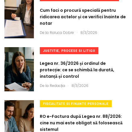
Cum faci o procură specială pentru
ridicarea actelor și ce verifici înainte de
notar
.
De la
Raluca Dobre
8/3/2026
JUSTITIE, PROCESE SI LITIGII
Legea nr. 36/2026 și ordinul de
protecție: ce se schimbă la durată,
instanță și control
.
De la
Redacția
8/3/2026
FISCALITATE SI FINANTE PERSONALE
RO e-Factura după Legea nr. 88/2026:
cine nu mai este obligat să folosească
sistemul