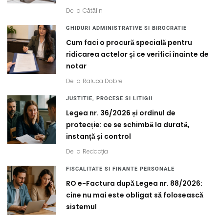
De la
Cătălin
GHIDURI ADMINISTRATIVE SI BIROCRATIE
Cum faci o procură specială pentru
ridicarea actelor și ce verifici înainte de
notar
De la
Raluca Dobre
JUSTITIE, PROCESE SI LITIGII
Legea nr. 36/2026 și ordinul de
protecție: ce se schimbă la durată,
instanță și control
De la
Redacția
FISCALITATE SI FINANTE PERSONALE
RO e-Factura după Legea nr. 88/2026:
cine nu mai este obligat să folosească
sistemul