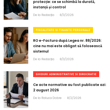
protecție: ce se schimbă la durată,
instanță și control
.
De la
Redacția
8/3/2026
FISCALITATE SI FINANTE PERSONALE
RO e-Factura după Legea nr. 88/2026:
cine nu mai este obligat să folosească
sistemul
.
De la
Redacția
8/3/2026
GHIDURI ADMINISTRATIVE SI BIROCRATIE
Ce acte normative au fost publicate azi:
2 august 2026
.
De la
Raluca Dobre
8/2/2026