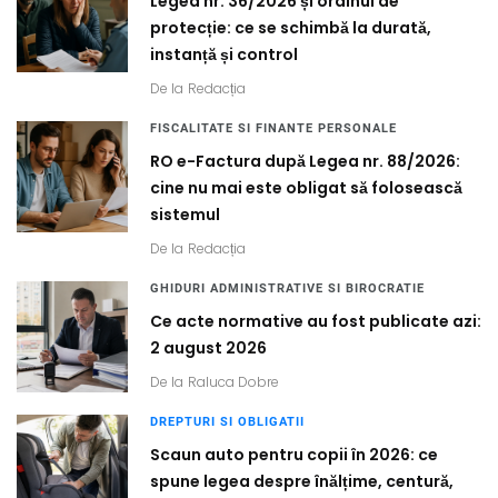
Legea nr. 36/2026 și ordinul de
protecție: ce se schimbă la durată,
instanță și control
De la
Redacția
FISCALITATE SI FINANTE PERSONALE
RO e-Factura după Legea nr. 88/2026:
cine nu mai este obligat să folosească
sistemul
De la
Redacția
GHIDURI ADMINISTRATIVE SI BIROCRATIE
Ce acte normative au fost publicate azi:
2 august 2026
De la
Raluca Dobre
DREPTURI SI OBLIGATII
Scaun auto pentru copii în 2026: ce
spune legea despre înălțime, centură,