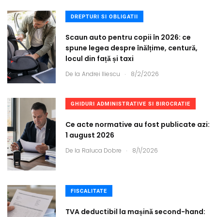
DREPTURI SI OBLIGATII
Scaun auto pentru copii în 2026: ce
spune legea despre înălțime, centură,
locul din față și taxi
.
De la
Andrei Iliescu
8/2/2026
GHIDURI ADMINISTRATIVE SI BIROCRATIE
Ce acte normative au fost publicate azi:
1 august 2026
.
De la
Raluca Dobre
8/1/2026
FISCALITATE
TVA deductibil la mașină second-hand: