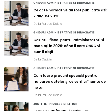
GHIDURI ADMINISTRATIVE SI BIROCRATIE
Ce acte normative au fost publicate azi:
7 august 2026
De la
Raluca Dobre
GHIDURI ADMINISTRATIVE SI BIROCRATIE
Cazierul fiscal pentru administratori și
asociați în 2026: când îl cere ONRC și
cum îl obții
De la
Cătălin
GHIDURI ADMINISTRATIVE SI BIROCRATIE
Cum faci o procură specială pentru
ridicarea actelor și ce verifici înainte de
notar
De la
Raluca Dobre
JUSTITIE, PROCESE SI LITIGII