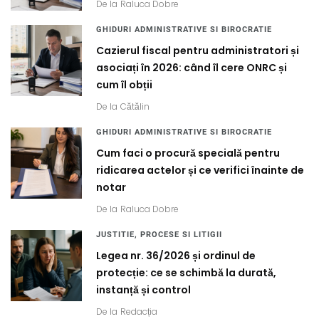
De la
Raluca Dobre
GHIDURI ADMINISTRATIVE SI BIROCRATIE
Cazierul fiscal pentru administratori și
asociați în 2026: când îl cere ONRC și
cum îl obții
De la
Cătălin
GHIDURI ADMINISTRATIVE SI BIROCRATIE
Cum faci o procură specială pentru
ridicarea actelor și ce verifici înainte de
notar
De la
Raluca Dobre
JUSTITIE, PROCESE SI LITIGII
Legea nr. 36/2026 și ordinul de
protecție: ce se schimbă la durată,
instanță și control
De la
Redacția