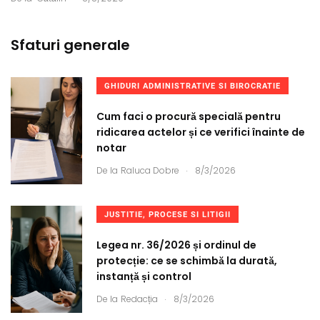
Sfaturi generale
GHIDURI ADMINISTRATIVE SI BIROCRATIE
Cum faci o procură specială pentru
ridicarea actelor și ce verifici înainte de
notar
.
De la
Raluca Dobre
8/3/2026
JUSTITIE, PROCESE SI LITIGII
Legea nr. 36/2026 și ordinul de
protecție: ce se schimbă la durată,
instanță și control
.
De la
Redacția
8/3/2026