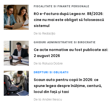
FISCALITATE SI FINANTE PERSONALE
RO e-Factura după Legea nr. 88/2026:
cine nu mai este obligat să folosească
sistemul
De la
Redacția
GHIDURI ADMINISTRATIVE SI BIROCRATIE
Ce acte normative au fost publicate azi:
2 august 2026
De la
Raluca Dobre
DREPTURI SI OBLIGATII
Scaun auto pentru copii în 2026: ce
spune legea despre înălțime, centură,
locul din față și taxi
De la
Andrei Iliescu