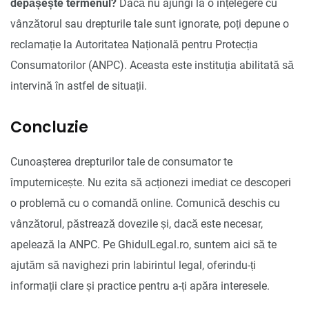
depășește termenul?
Dacă nu ajungi la o înțelegere cu
vânzătorul sau drepturile tale sunt ignorate, poți depune o
reclamație la Autoritatea Națională pentru Protecția
Consumatorilor (ANPC). Aceasta este instituția abilitată să
intervină în astfel de situații.
Concluzie
Cunoașterea drepturilor tale de consumator te
împuternicește. Nu ezita să acționezi imediat ce descoperi
o problemă cu o comandă online. Comunică deschis cu
vânzătorul, păstrează dovezile și, dacă este necesar,
apelează la ANPC. Pe GhidulLegal.ro, suntem aici să te
ajutăm să navighezi prin labirintul legal, oferindu-ți
informații clare și practice pentru a-ți apăra interesele.