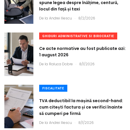
spune legea despre înălțime, centură,
locul din față și taxi
.
De la
Andrei Iliescu
8/2/2026
GHIDURI ADMINISTRATIVE SI BIROCRATIE
Ce acte normative au fost publicate azi:
1 august 2026
.
De la
Raluca Dobre
8/1/2026
FISCALITATE
TVA deductibil la mașină second-hand:
cum citești factura și ce verifici înainte
să cumperi pe firmă
.
De la
Andrei Iliescu
8/1/2026