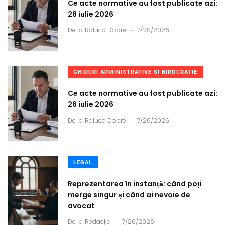
Ce acte normative au fost publicate azi:
28 iulie 2026
.
De la
Raluca Dobre
7/28/2026
GHIDURI ADMINISTRATIVE SI BIROCRATIE
Ce acte normative au fost publicate azi:
26 iulie 2026
.
De la
Raluca Dobre
7/26/2026
LEGAL
Reprezentarea în instanță: când poți
merge singur și când ai nevoie de
avocat
.
De la
Redacția
7/26/2026