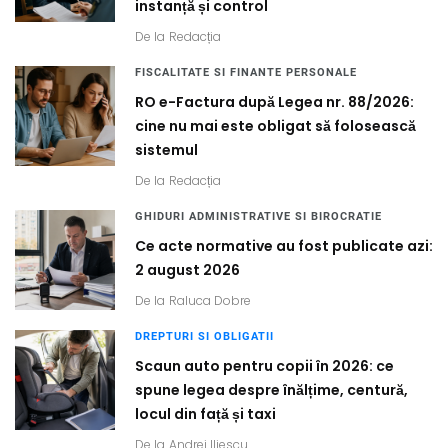
instanță și control
De la
Redacția
FISCALITATE SI FINANTE PERSONALE
RO e-Factura după Legea nr. 88/2026:
cine nu mai este obligat să folosească
sistemul
De la
Redacția
GHIDURI ADMINISTRATIVE SI BIROCRATIE
Ce acte normative au fost publicate azi:
2 august 2026
De la
Raluca Dobre
DREPTURI SI OBLIGATII
Scaun auto pentru copii în 2026: ce
spune legea despre înălțime, centură,
locul din față și taxi
De la
Andrei Iliescu