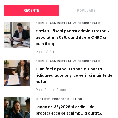
RECENTE
POPULARE
GHIDURI ADMINISTRATIVE SI BIROCRATIE
Cazierul fiscal pentru administratori și
asociați în 2026: când îl cere ONRC și
cum îl obții
De la
Cătălin
GHIDURI ADMINISTRATIVE SI BIROCRATIE
Cum faci o procură specială pentru
ridicarea actelor și ce verifici înainte de
notar
De la
Raluca Dobre
JUSTITIE, PROCESE SI LITIGII
Legea nr. 36/2026 și ordinul de
protecție: ce se schimbă la durată,