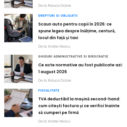
De la
Raluca Dobre
DREPTURI SI OBLIGATII
Scaun auto pentru copii în 2026: ce
spune legea despre înălțime, centură,
locul din față și taxi
De la
Andrei Iliescu
GHIDURI ADMINISTRATIVE SI BIROCRATIE
Ce acte normative au fost publicate azi:
1 august 2026
De la
Raluca Dobre
FISCALITATE
TVA deductibil la mașină second-hand:
cum citești factura și ce verifici înainte
să cumperi pe firmă
De la
Andrei Iliescu