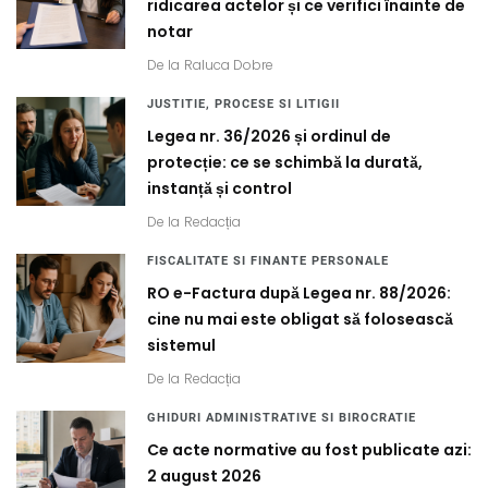
ridicarea actelor și ce verifici înainte de
notar
De la
Raluca Dobre
JUSTITIE, PROCESE SI LITIGII
Legea nr. 36/2026 și ordinul de
protecție: ce se schimbă la durată,
instanță și control
De la
Redacția
FISCALITATE SI FINANTE PERSONALE
RO e-Factura după Legea nr. 88/2026:
cine nu mai este obligat să folosească
sistemul
De la
Redacția
GHIDURI ADMINISTRATIVE SI BIROCRATIE
Ce acte normative au fost publicate azi:
2 august 2026