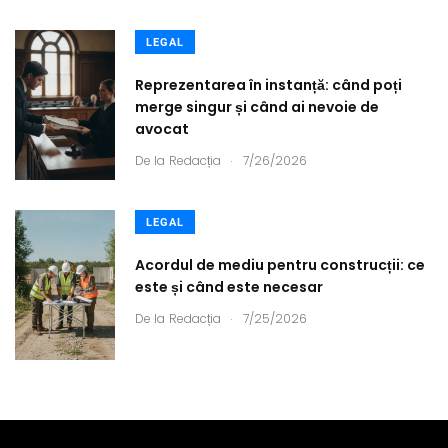
LEGAL
Reprezentarea în instanță: când poți
merge singur și când ai nevoie de
avocat
.
De la
Redacția
7/26/2026
LEGAL
Acordul de mediu pentru construcții: ce
este și când este necesar
.
De la
Redacția
7/25/2026