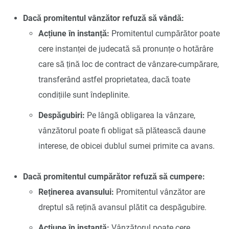
Dacă promitentul vânzător refuză să vândă:
Acțiune în instanță:
Promitentul cumpărător poate
cere instanței de judecată să pronunțe o hotărâre
care să țină loc de contract de vânzare-cumpărare,
transferând astfel proprietatea, dacă toate
condițiile sunt îndeplinite.
Despăgubiri:
Pe lângă obligarea la vânzare,
vânzătorul poate fi obligat să plătească daune
interese, de obicei dublul sumei primite ca avans.
Dacă promitentul cumpărător refuză să cumpere:
Reținerea avansului:
Promitentul vânzător are
dreptul să rețină avansul plătit ca despăgubire.
Acțiune în instanță:
Vânzătorul poate cere