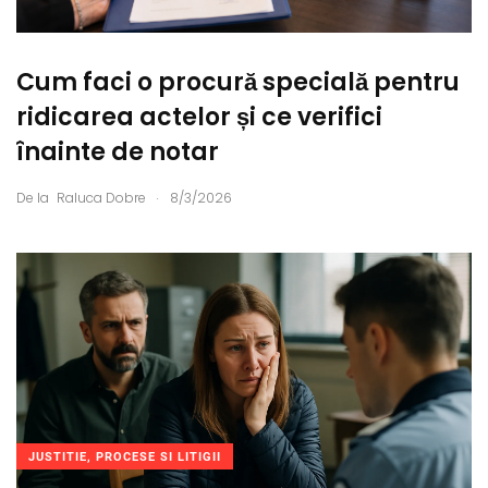
Cum faci o procură specială pentru
ridicarea actelor și ce verifici
înainte de notar
.
De la
Raluca Dobre
8/3/2026
JUSTITIE, PROCESE SI LITIGII