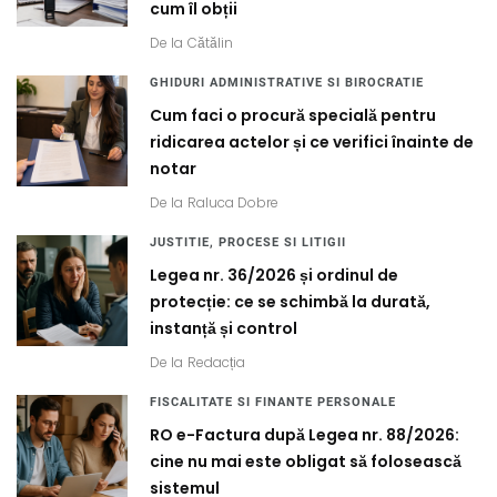
cum îl obții
De la
Cătălin
GHIDURI ADMINISTRATIVE SI BIROCRATIE
Cum faci o procură specială pentru
ridicarea actelor și ce verifici înainte de
notar
De la
Raluca Dobre
JUSTITIE, PROCESE SI LITIGII
Legea nr. 36/2026 și ordinul de
protecție: ce se schimbă la durată,
instanță și control
De la
Redacția
FISCALITATE SI FINANTE PERSONALE
RO e-Factura după Legea nr. 88/2026:
cine nu mai este obligat să folosească
sistemul