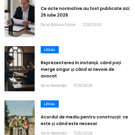
Ce acte normative au fost publicate azi:
26 iulie 2026
.
De la
Raluca Dobre
7/26/2026
LEGAL
Reprezentarea în instanță: când poți
merge singur și când ai nevoie de
avocat
.
De la
Redacția
7/26/2026
LEGAL
Acordul de mediu pentru construcții: ce
este și când este necesar
.
De la
Redacția
7/25/2026