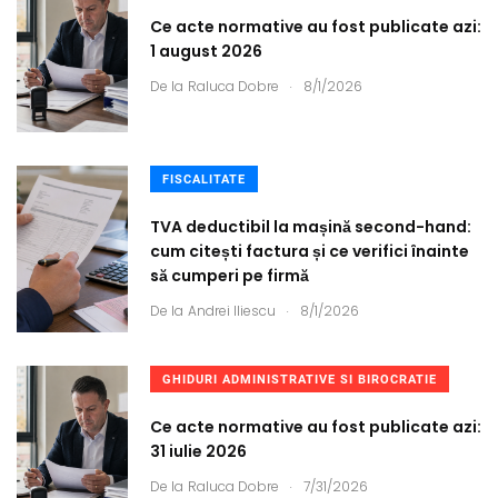
Ce acte normative au fost publicate azi:
1 august 2026
.
De la
Raluca Dobre
8/1/2026
FISCALITATE
TVA deductibil la mașină second-hand:
cum citești factura și ce verifici înainte
să cumperi pe firmă
.
De la
Andrei Iliescu
8/1/2026
GHIDURI ADMINISTRATIVE SI BIROCRATIE
Ce acte normative au fost publicate azi:
31 iulie 2026
.
De la
Raluca Dobre
7/31/2026