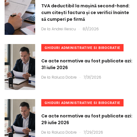
TVA deductibil la mașină second-hand:
cum citești factura și ce verifici înainte
să cumperi pe firmă
.
De la
Andrei Iliescu
8/1/2026
GHIDURI ADMINISTRATIVE SI BIROCRATIE
Ce acte normative au fost publicate azi:
31 iulie 2026
.
De la
Raluca Dobre
7/31/2026
GHIDURI ADMINISTRATIVE SI BIROCRATIE
Ce acte normative au fost publicate azi:
29 iulie 2026
.
De la
Raluca Dobre
7/29/2026