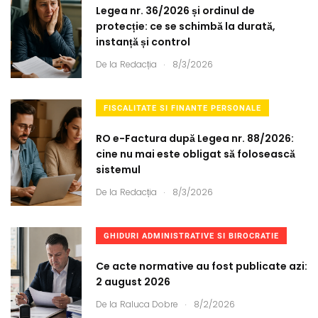
Legea nr. 36/2026 și ordinul de
protecție: ce se schimbă la durată,
instanță și control
.
De la
Redacția
8/3/2026
FISCALITATE SI FINANTE PERSONALE
RO e-Factura după Legea nr. 88/2026:
cine nu mai este obligat să folosească
sistemul
.
De la
Redacția
8/3/2026
GHIDURI ADMINISTRATIVE SI BIROCRATIE
Ce acte normative au fost publicate azi:
2 august 2026
.
De la
Raluca Dobre
8/2/2026