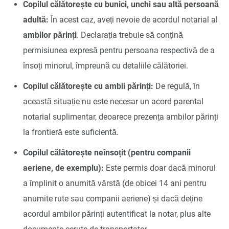
Copilul călătorește cu bunici, unchi sau altă persoană
adultă:
În acest caz, aveți nevoie de acordul notarial al
ambilor părinți
. Declarația trebuie să conțină
permisiunea expresă pentru persoana respectivă de a
însoți minorul, împreună cu detaliile călătoriei.
Copilul călătorește cu ambii părinți:
De regulă, în
această situație nu este necesar un acord parental
notarial suplimentar, deoarece prezența ambilor părinți
la frontieră este suficientă.
Copilul călătorește neînsoțit (pentru companii
aeriene, de exemplu):
Este permis doar dacă minorul
a împlinit o anumită vârstă (de obicei 14 ani pentru
anumite rute sau companii aeriene) și dacă deține
acordul ambilor părinți autentificat la notar, plus alte