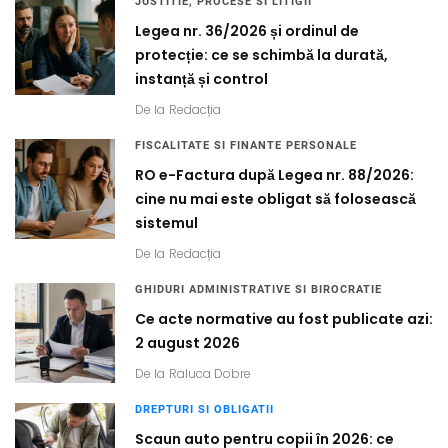
JUSTITIE, PROCESE SI LITIGII
Legea nr. 36/2026 și ordinul de
protecție: ce se schimbă la durată,
instanță și control
De la
Redacția
FISCALITATE SI FINANTE PERSONALE
RO e-Factura după Legea nr. 88/2026:
cine nu mai este obligat să folosească
sistemul
De la
Redacția
GHIDURI ADMINISTRATIVE SI BIROCRATIE
Ce acte normative au fost publicate azi:
2 august 2026
De la
Raluca Dobre
DREPTURI SI OBLIGATII
Scaun auto pentru copii în 2026: ce