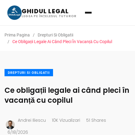
GHIDUL LEGAL
LEGEA PE ÎNȚELESUL TUTUROR
Prima Pagina
Drepturi Si Obligatii
Ce Obligații Legale Ai Când Pleci În Vacanță Cu Copilul
DREPTURI SI OBLIGATII
Ce obligații legale ai când pleci în
vacanță cu copilul
Andrei Iliescu
10K Vizualizari
51 Shares
6/18/2026