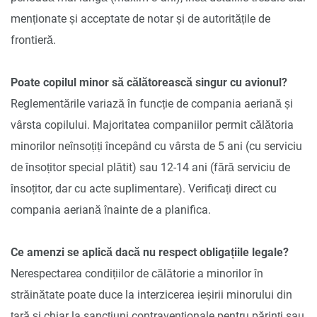
menționate și acceptate de notar și de autoritățile de
frontieră.
Poate copilul minor să călătorească singur cu avionul?
Reglementările variază în funcție de compania aeriană și
vârsta copilului. Majoritatea companiilor permit călătoria
minorilor neînsoțiți începând cu vârsta de 5 ani (cu serviciu
de însoțitor special plătit) sau 12-14 ani (fără serviciu de
însoțitor, dar cu acte suplimentare). Verificați direct cu
compania aeriană înainte de a planifica.
Ce amenzi se aplică dacă nu respect obligațiile legale?
Nerespectarea condițiilor de călătorie a minorilor în
străinătate poate duce la interzicerea ieșirii minorului din
țară și chiar la sancțiuni contravenționale pentru părinți sau