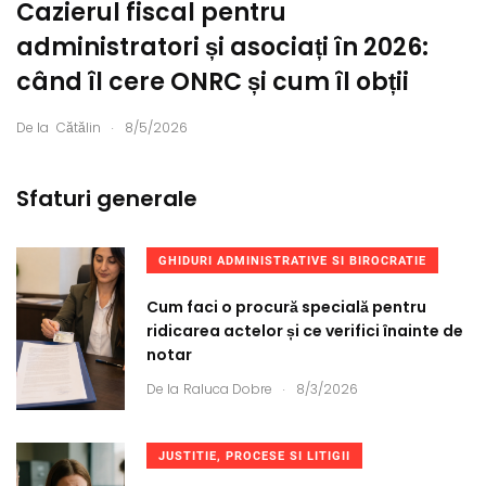
Cazierul fiscal pentru
administratori și asociați în 2026:
când îl cere ONRC și cum îl obții
.
De la
Cătălin
8/5/2026
Sfaturi generale
GHIDURI ADMINISTRATIVE SI BIROCRATIE
Cum faci o procură specială pentru
ridicarea actelor și ce verifici înainte de
notar
.
De la
Raluca Dobre
8/3/2026
JUSTITIE, PROCESE SI LITIGII