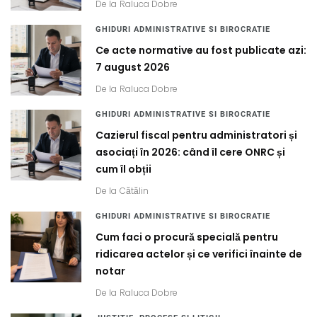
De la
Raluca Dobre
GHIDURI ADMINISTRATIVE SI BIROCRATIE
Ce acte normative au fost publicate azi:
7 august 2026
De la
Raluca Dobre
GHIDURI ADMINISTRATIVE SI BIROCRATIE
Cazierul fiscal pentru administratori și
asociați în 2026: când îl cere ONRC și
cum îl obții
De la
Cătălin
GHIDURI ADMINISTRATIVE SI BIROCRATIE
Cum faci o procură specială pentru
ridicarea actelor și ce verifici înainte de
notar
De la
Raluca Dobre