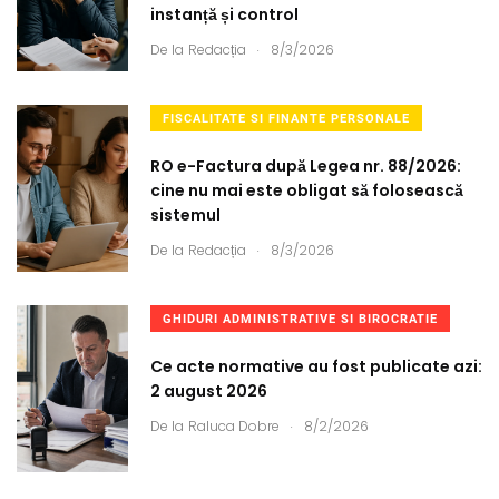
instanță și control
.
De la
Redacția
8/3/2026
FISCALITATE SI FINANTE PERSONALE
RO e-Factura după Legea nr. 88/2026:
cine nu mai este obligat să folosească
sistemul
.
De la
Redacția
8/3/2026
GHIDURI ADMINISTRATIVE SI BIROCRATIE
Ce acte normative au fost publicate azi:
2 august 2026
.
De la
Raluca Dobre
8/2/2026