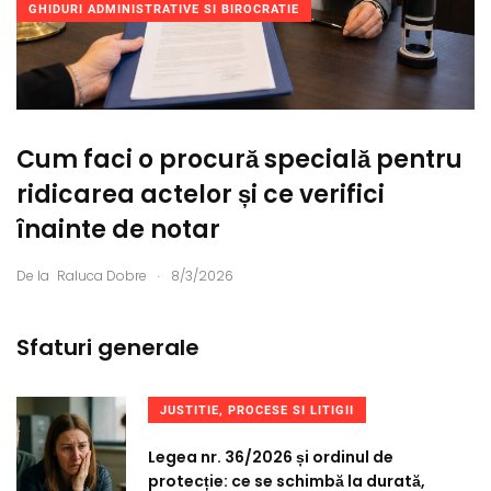
GHIDURI ADMINISTRATIVE SI BIROCRATIE
Cum faci o procură specială pentru
ridicarea actelor și ce verifici
înainte de notar
.
De la
Raluca Dobre
8/3/2026
Sfaturi generale
JUSTITIE, PROCESE SI LITIGII
Legea nr. 36/2026 și ordinul de
protecție: ce se schimbă la durată,