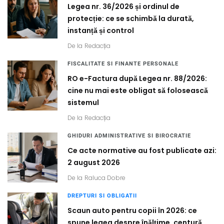
Legea nr. 36/2026 și ordinul de
protecție: ce se schimbă la durată,
instanță și control
De la
Redacția
FISCALITATE SI FINANTE PERSONALE
RO e-Factura după Legea nr. 88/2026:
cine nu mai este obligat să folosească
sistemul
De la
Redacția
GHIDURI ADMINISTRATIVE SI BIROCRATIE
Ce acte normative au fost publicate azi:
2 august 2026
De la
Raluca Dobre
DREPTURI SI OBLIGATII
Scaun auto pentru copii în 2026: ce
spune legea despre înălțime, centură,