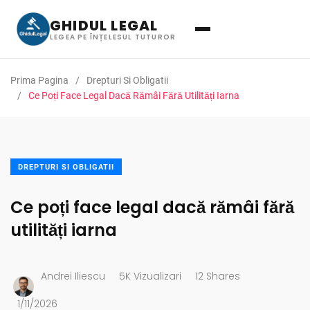
GHIDUL LEGAL
LEGEA PE ÎNȚELESUL TUTUROR
Prima Pagina
Drepturi Si Obligatii
Ce Poți Face Legal Dacă Rămâi Fără Utilități Iarna
DREPTURI SI OBLIGATII
Ce poți face legal dacă rămâi fără
utilități iarna
Andrei Iliescu
5K Vizualizari
12 Shares
1/11/2026