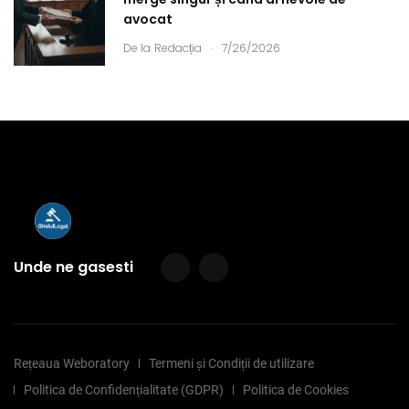
avocat
.
De la
Redacția
7/26/2026
Unde ne gasesti
Rețeaua Weboratory
Termeni și Condiții de utilizare
Politica de Confidențialitate (GDPR)
Politica de Cookies