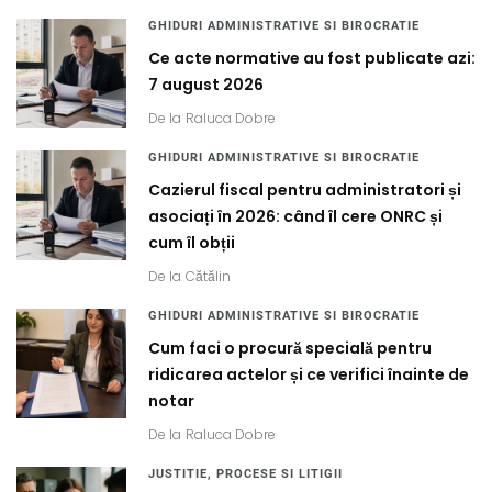
GHIDURI ADMINISTRATIVE SI BIROCRATIE
Ce acte normative au fost publicate azi:
7 august 2026
De la
Raluca Dobre
GHIDURI ADMINISTRATIVE SI BIROCRATIE
Cazierul fiscal pentru administratori și
asociați în 2026: când îl cere ONRC și
cum îl obții
De la
Cătălin
GHIDURI ADMINISTRATIVE SI BIROCRATIE
Cum faci o procură specială pentru
ridicarea actelor și ce verifici înainte de
notar
De la
Raluca Dobre
JUSTITIE, PROCESE SI LITIGII