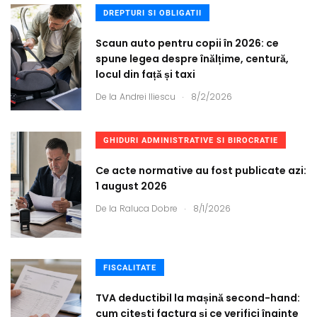
DREPTURI SI OBLIGATII
Scaun auto pentru copii în 2026: ce
spune legea despre înălțime, centură,
locul din față și taxi
.
De la
Andrei Iliescu
8/2/2026
GHIDURI ADMINISTRATIVE SI BIROCRATIE
Ce acte normative au fost publicate azi:
1 august 2026
.
De la
Raluca Dobre
8/1/2026
FISCALITATE
TVA deductibil la mașină second-hand:
cum citești factura și ce verifici înainte