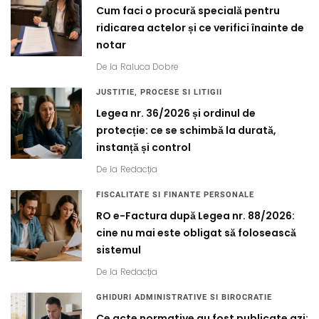
Cum faci o procură specială pentru
ridicarea actelor și ce verifici înainte de
notar
De la
Raluca Dobre
JUSTITIE, PROCESE SI LITIGII
Legea nr. 36/2026 și ordinul de
protecție: ce se schimbă la durată,
instanță și control
De la
Redacția
FISCALITATE SI FINANTE PERSONALE
RO e-Factura după Legea nr. 88/2026:
cine nu mai este obligat să folosească
sistemul
De la
Redacția
GHIDURI ADMINISTRATIVE SI BIROCRATIE
Ce acte normative au fost publicate azi: