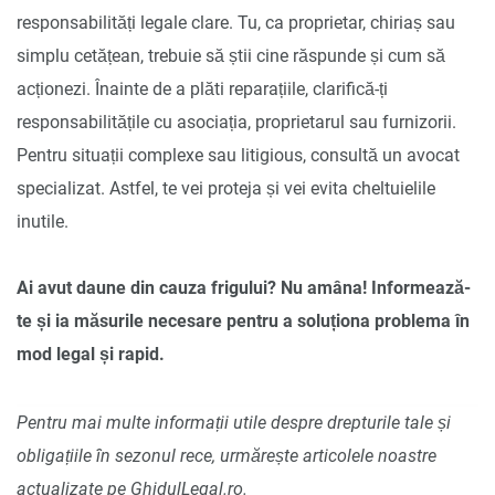
responsabilități legale clare. Tu, ca proprietar, chiriaș sau
simplu cetățean, trebuie să știi cine răspunde și cum să
acționezi. Înainte de a plăti reparațiile, clarifică-ți
responsabilitățile cu asociația, proprietarul sau furnizorii.
Pentru situații complexe sau litigious, consultă un avocat
specializat. Astfel, te vei proteja și vei evita cheltuielile
inutile.
Ai avut daune din cauza frigului? Nu amâna! Informează-
te și ia măsurile necesare pentru a soluționa problema în
mod legal și rapid.
Pentru mai multe informații utile despre drepturile tale și
obligațiile în sezonul rece, urmărește articolele noastre
actualizate pe GhidulLegal.ro.