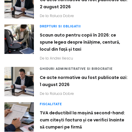
2 august 2026
De la
Raluca Dobre
DREPTURI SI OBLIGATII
Scaun auto pentru copii în 2026: ce
spune legea despre înălțime, centură,
locul din față și taxi
De la
Andrei Iliescu
GHIDURI ADMINISTRATIVE SI BIROCRATIE
Ce acte normative au fost publicate azi:
1 august 2026
De la
Raluca Dobre
FISCALITATE
TVA deductibil la mașină second-hand:
cum citești factura și ce verifici înainte
să cumperi pe firmă