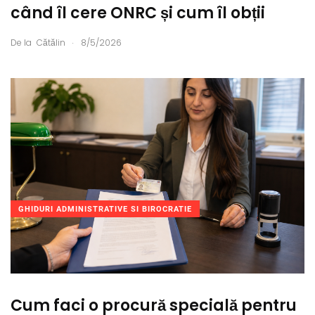
când îl cere ONRC și cum îl obții
.
De la
Cătălin
8/5/2026
GHIDURI ADMINISTRATIVE SI BIROCRATIE
Cum faci o procură specială pentru