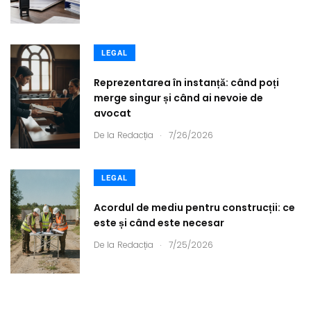
LEGAL
Reprezentarea în instanță: când poți
merge singur și când ai nevoie de
avocat
.
De la
Redacția
7/26/2026
LEGAL
Acordul de mediu pentru construcții: ce
este și când este necesar
.
De la
Redacția
7/25/2026