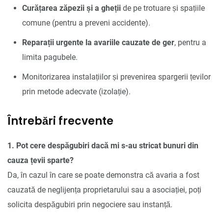
Curățarea zăpezii și a gheții
de pe trotuare și spațiile
comune (pentru a preveni accidente).
Reparații urgente la avariile cauzate de ger
, pentru a
limita pagubele.
Monitorizarea instalațiilor și prevenirea spargerii țevilor
prin metode adecvate (izolație).
Întrebări frecvente
1. Pot cere despăgubiri dacă mi s-au stricat bunuri din
cauza țevii sparte?
Da, în cazul în care se poate demonstra că avaria a fost
cauzată de neglijența proprietarului sau a asociației, poți
solicita despăgubiri prin negociere sau instanță.