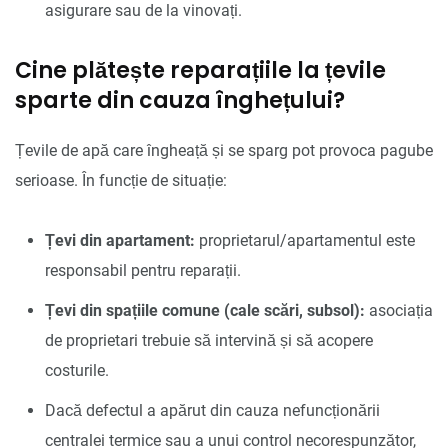
asigurare sau de la vinovați.
Cine plătește reparațiile la țevile
sparte din cauza înghețului?
Țevile de apă care îngheață și se sparg pot provoca pagube
serioase. În funcție de situație:
Țevi din apartament:
proprietarul/apartamentul este
responsabil pentru reparații.
Țevi din spațiile comune (cale scări, subsol):
asociația
de proprietari trebuie să intervină și să acopere
costurile.
Dacă defectul a apărut din cauza nefuncționării
centralei termice sau a unui control necorespunzător,