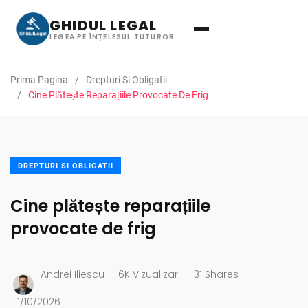
GHIDUL LEGAL
LEGEA PE ÎNȚELESUL TUTUROR
Prima Pagina
Drepturi Si Obligatii
Cine Plătește Reparațiile Provocate De Frig
DREPTURI SI OBLIGATII
Cine plătește reparațiile
provocate de frig
Andrei Iliescu
6K Vizualizari
31 Shares
1/10/2026