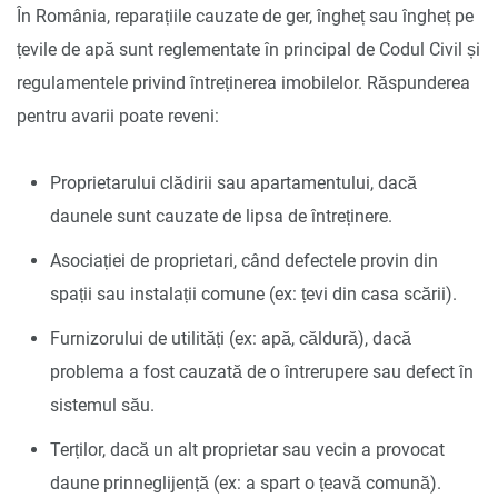
În România, reparațiile cauzate de ger, îngheț sau îngheț pe
țevile de apă sunt reglementate în principal de Codul Civil și
regulamentele privind întreținerea imobilelor. Răspunderea
pentru avarii poate reveni:
Proprietarului clădirii sau apartamentului, dacă
daunele sunt cauzate de lipsa de întreținere.
Asociației de proprietari, când defectele provin din
spații sau instalații comune (ex: țevi din casa scării).
Furnizorului de utilități (ex: apă, căldură), dacă
problema a fost cauzată de o întrerupere sau defect în
sistemul său.
Terților, dacă un alt proprietar sau vecin a provocat
daune prinneglijență (ex: a spart o țeavă comună).