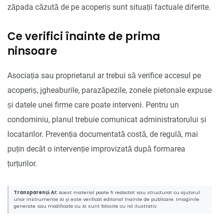
zăpada căzută de pe acoperiș sunt situații factuale diferite.
Ce verifici înainte de prima
ninsoare
Asociația sau proprietarul ar trebui să verifice accesul pe
acoperiș, jgheaburile, parazăpezile, zonele pietonale expuse
și datele unei firme care poate interveni. Pentru un
condominiu, planul trebuie comunicat administratorului și
locatarilor. Prevenția documentată costă, de regulă, mai
puțin decât o intervenție improvizată după formarea
țurțurilor.
Transparență AI:
Acest material poate fi redactat sau structurat cu ajutorul
unor instrumente AI și este verificat editorial înainte de publicare. Imaginile
generate sau modificate cu AI sunt folosite cu rol ilustrativ.