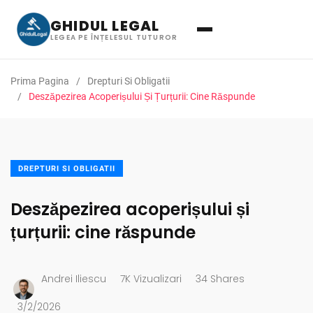
GHIDUL LEGAL
LEGEA PE ÎNȚELESUL TUTUROR
Prima Pagina
Drepturi Si Obligatii
Deszăpezirea Acoperișului Și Țurțurii: Cine Răspunde
DREPTURI SI OBLIGATII
Deszăpezirea acoperișului și
țurțurii: cine răspunde
Andrei Iliescu
7K Vizualizari
34 Shares
3/2/2026