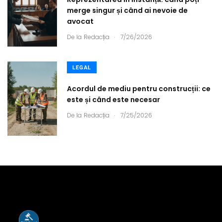
merge singur și când ai nevoie de
avocat
.
De la
Redacția
7/26/2026
LEGAL
Acordul de mediu pentru construcții: ce
este și când este necesar
.
De la
Redacția
7/25/2026