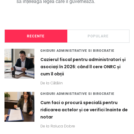
să înțeleagă legea care îl guvernează.
RECENTE
POPULARE
GHIDURI ADMINISTRATIVE SI BIROCRATIE
Cazierul fiscal pentru administratori și
asociați în 2026: când îl cere ONRC și
cum îl obții
De la
Cătălin
GHIDURI ADMINISTRATIVE SI BIROCRATIE
Cum faci o procură specială pentru
ridicarea actelor și ce verifici înainte de
notar
De la
Raluca Dobre