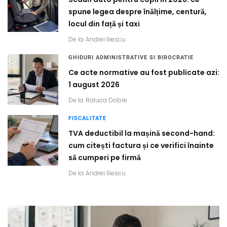
spune legea despre înălțime, centură,
locul din față și taxi
De la
Andrei Iliescu
GHIDURI ADMINISTRATIVE SI BIROCRATIE
Ce acte normative au fost publicate azi:
1 august 2026
De la
Raluca Dobre
FISCALITATE
TVA deductibil la mașină second-hand:
cum citești factura și ce verifici înainte
să cumperi pe firmă
De la
Andrei Iliescu