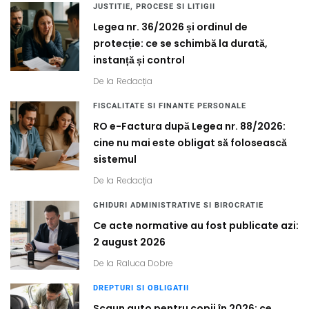
JUSTITIE, PROCESE SI LITIGII
Legea nr. 36/2026 și ordinul de
protecție: ce se schimbă la durată,
instanță și control
De la
Redacția
FISCALITATE SI FINANTE PERSONALE
RO e-Factura după Legea nr. 88/2026:
cine nu mai este obligat să folosească
sistemul
De la
Redacția
GHIDURI ADMINISTRATIVE SI BIROCRATIE
Ce acte normative au fost publicate azi:
2 august 2026
De la
Raluca Dobre
DREPTURI SI OBLIGATII
Scaun auto pentru copii în 2026: ce