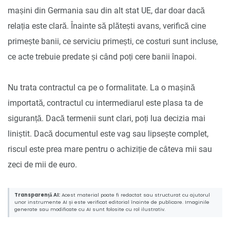
mașini din Germania sau din alt stat UE, dar doar dacă
relația este clară. Înainte să plătești avans, verifică cine
primește banii, ce serviciu primești, ce costuri sunt incluse,
ce acte trebuie predate și când poți cere banii înapoi.
Nu trata contractul ca pe o formalitate. La o mașină
importată, contractul cu intermediarul este plasa ta de
siguranță. Dacă termenii sunt clari, poți lua decizia mai
liniștit. Dacă documentul este vag sau lipsește complet,
riscul este prea mare pentru o achiziție de câteva mii sau
zeci de mii de euro.
Transparență AI:
Acest material poate fi redactat sau structurat cu ajutorul
unor instrumente AI și este verificat editorial înainte de publicare. Imaginile
generate sau modificate cu AI sunt folosite cu rol ilustrativ.