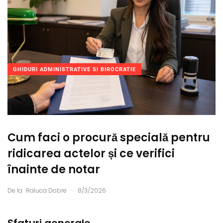
GHIDURI ADMINISTRATIVE SI BIROCRATIE
Cum faci o procură specială pentru
ridicarea actelor și ce verifici
înainte de notar
.
De la
Raluca Dobre
8/3/2026