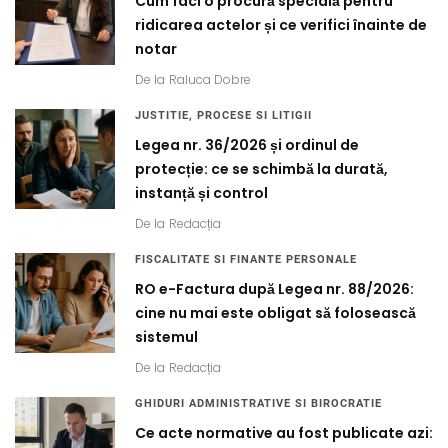
Cum faci o procură specială pentru
ridicarea actelor și ce verifici înainte de
notar
De la
Raluca Dobre
JUSTITIE, PROCESE SI LITIGII
Legea nr. 36/2026 și ordinul de
protecție: ce se schimbă la durată,
instanță și control
De la
Redacția
FISCALITATE SI FINANTE PERSONALE
RO e-Factura după Legea nr. 88/2026:
cine nu mai este obligat să folosească
sistemul
De la
Redacția
GHIDURI ADMINISTRATIVE SI BIROCRATIE
Ce acte normative au fost publicate azi: