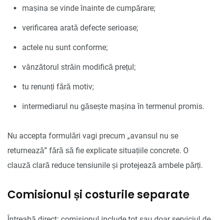
mașina se vinde înainte de cumpărare;
verificarea arată defecte serioase;
actele nu sunt conforme;
vânzătorul străin modifică prețul;
tu renunți fără motiv;
intermediarul nu găsește mașina în termenul promis.
Nu accepta formulări vagi precum „avansul nu se
returnează” fără să fie explicate situațiile concrete. O
clauză clară reduce tensiunile și protejează ambele părți.
Comisionul și costurile separate
Întreabă direct: comisionul include tot sau doar serviciul de