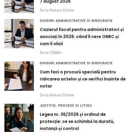
7 august 2026
De la
Raluca Dobre
GHIDURI ADMINISTRATIVE SI BIROCRATIE
Cazierul fiscal pentru administratori și
asociați în 2026: când îl cere ONRC și
cum îl obții
De la
Cătălin
GHIDURI ADMINISTRATIVE SI BIROCRATIE
Cum faci o procură specială pentru
ridicarea actelor și ce verifici înainte de
notar
De la
Raluca Dobre
JUSTITIE, PROCESE SI LITIGII
Legea nr. 36/2026 și ordinul de
protecție: ce se schimbă la durată,
instanță și control