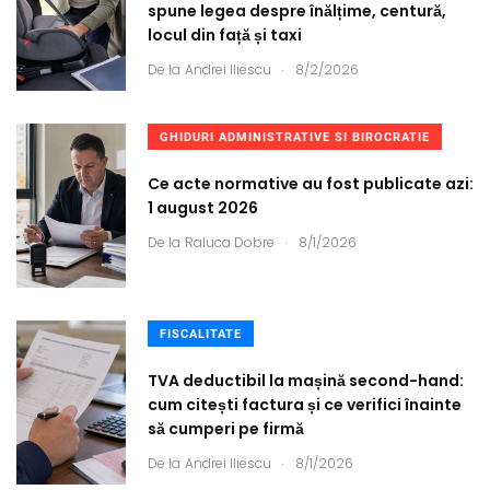
spune legea despre înălțime, centură,
locul din față și taxi
.
De la
Andrei Iliescu
8/2/2026
GHIDURI ADMINISTRATIVE SI BIROCRATIE
Ce acte normative au fost publicate azi:
1 august 2026
.
De la
Raluca Dobre
8/1/2026
FISCALITATE
TVA deductibil la mașină second-hand:
cum citești factura și ce verifici înainte
să cumperi pe firmă
.
De la
Andrei Iliescu
8/1/2026