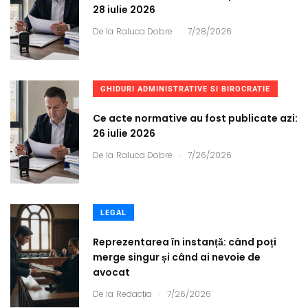
28 iulie 2026
.
De la
Raluca Dobre
7/28/2026
GHIDURI ADMINISTRATIVE SI BIROCRATIE
Ce acte normative au fost publicate azi:
26 iulie 2026
.
De la
Raluca Dobre
7/26/2026
LEGAL
Reprezentarea în instanță: când poți
merge singur și când ai nevoie de
avocat
.
De la
Redacția
7/26/2026