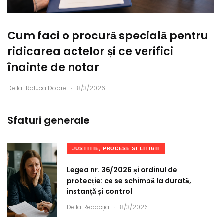
Cum faci o procură specială pentru
ridicarea actelor și ce verifici
înainte de notar
.
De la
Raluca Dobre
8/3/2026
Sfaturi generale
JUSTITIE, PROCESE SI LITIGII
Legea nr. 36/2026 și ordinul de
protecție: ce se schimbă la durată,
instanță și control
.
De la
Redacția
8/3/2026