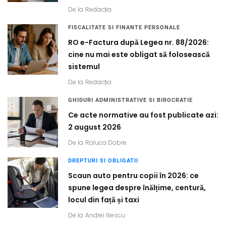
De la
Redacția
FISCALITATE SI FINANTE PERSONALE
RO e-Factura după Legea nr. 88/2026:
cine nu mai este obligat să folosească
sistemul
De la
Redacția
GHIDURI ADMINISTRATIVE SI BIROCRATIE
Ce acte normative au fost publicate azi:
2 august 2026
De la
Raluca Dobre
DREPTURI SI OBLIGATII
Scaun auto pentru copii în 2026: ce
spune legea despre înălțime, centură,
locul din față și taxi
De la
Andrei Iliescu