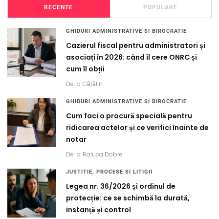
RECENTE
POPULARE
GHIDURI ADMINISTRATIVE SI BIROCRATIE
Cazierul fiscal pentru administratori și
asociați în 2026: când îl cere ONRC și
cum îl obții
De la
Cătălin
GHIDURI ADMINISTRATIVE SI BIROCRATIE
Cum faci o procură specială pentru
ridicarea actelor și ce verifici înainte de
notar
De la
Raluca Dobre
JUSTITIE, PROCESE SI LITIGII
Legea nr. 36/2026 și ordinul de
protecție: ce se schimbă la durată,
instanță și control