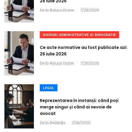
28 iulie 2026
.
De la
Raluca Dobre
7/28/2026
GHIDURI ADMINISTRATIVE SI BIROCRATIE
Ce acte normative au fost publicate azi:
26 iulie 2026
.
De la
Raluca Dobre
7/26/2026
LEGAL
Reprezentarea în instanță: când poți
merge singur și când ai nevoie de
avocat
.
De la
Redacția
7/26/2026