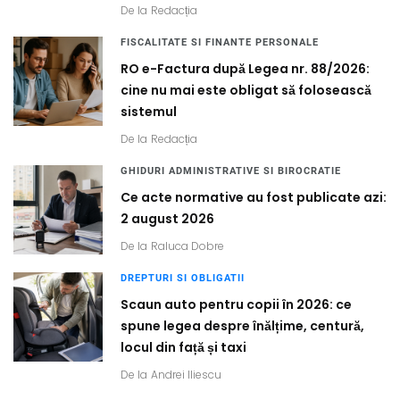
De la
Redacția
FISCALITATE SI FINANTE PERSONALE
RO e-Factura după Legea nr. 88/2026:
cine nu mai este obligat să folosească
sistemul
De la
Redacția
GHIDURI ADMINISTRATIVE SI BIROCRATIE
Ce acte normative au fost publicate azi:
2 august 2026
De la
Raluca Dobre
DREPTURI SI OBLIGATII
Scaun auto pentru copii în 2026: ce
spune legea despre înălțime, centură,
locul din față și taxi
De la
Andrei Iliescu