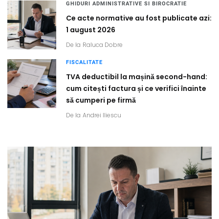
GHIDURI ADMINISTRATIVE SI BIROCRATIE
Ce acte normative au fost publicate azi:
1 august 2026
De la
Raluca Dobre
FISCALITATE
TVA deductibil la mașină second-hand:
cum citești factura și ce verifici înainte
să cumperi pe firmă
De la
Andrei Iliescu