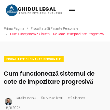
GHIDUL LEGAL
LEGEA PE ÎNȚELESUL TUTUROR
Prima Pagina
Fiscalitate Si Finante Personale
Cum Funcționează Sistemul De Cote De Impozitare Progresivă
FISCALITATE SI FINANTE PERSONALE
Cum funcționează sistemul de
cote de impozitare progresivă
Cătălin Banu
9K Vizualizari
52 Shares
5/1/2025