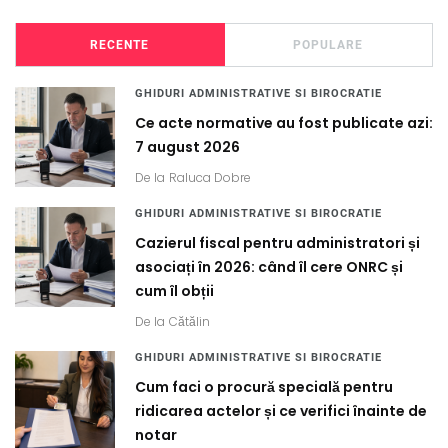
RECENTE
POPULARE
GHIDURI ADMINISTRATIVE SI BIROCRATIE
Ce acte normative au fost publicate azi:
7 august 2026
De la
Raluca Dobre
GHIDURI ADMINISTRATIVE SI BIROCRATIE
Cazierul fiscal pentru administratori și
asociați în 2026: când îl cere ONRC și
cum îl obții
De la
Cătălin
GHIDURI ADMINISTRATIVE SI BIROCRATIE
Cum faci o procură specială pentru
ridicarea actelor și ce verifici înainte de
notar