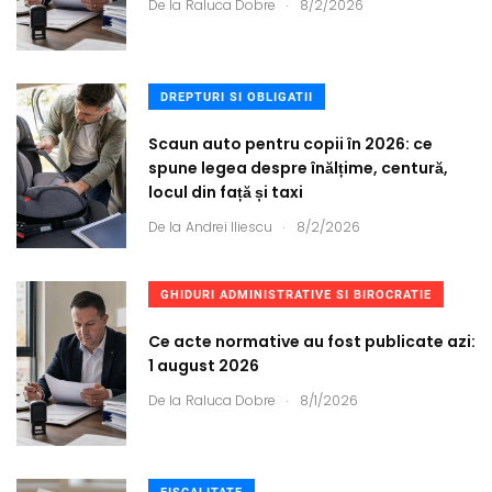
.
De la
Raluca Dobre
8/2/2026
DREPTURI SI OBLIGATII
Scaun auto pentru copii în 2026: ce
spune legea despre înălțime, centură,
locul din față și taxi
.
De la
Andrei Iliescu
8/2/2026
GHIDURI ADMINISTRATIVE SI BIROCRATIE
Ce acte normative au fost publicate azi:
1 august 2026
.
De la
Raluca Dobre
8/1/2026