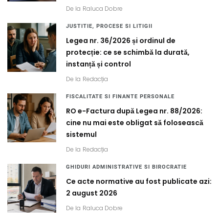
De la
Raluca Dobre
JUSTITIE, PROCESE SI LITIGII
Legea nr. 36/2026 și ordinul de
protecție: ce se schimbă la durată,
instanță și control
De la
Redacția
FISCALITATE SI FINANTE PERSONALE
RO e-Factura după Legea nr. 88/2026:
cine nu mai este obligat să folosească
sistemul
De la
Redacția
GHIDURI ADMINISTRATIVE SI BIROCRATIE
Ce acte normative au fost publicate azi:
2 august 2026
De la
Raluca Dobre