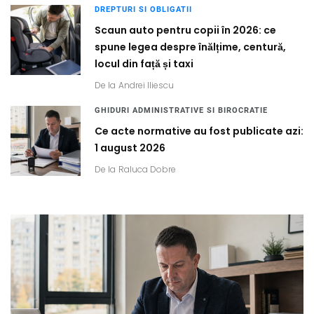
DREPTURI SI OBLIGATII
Scaun auto pentru copii în 2026: ce
spune legea despre înălțime, centură,
locul din față și taxi
De la
Andrei Iliescu
GHIDURI ADMINISTRATIVE SI BIROCRATIE
Ce acte normative au fost publicate azi:
1 august 2026
De la
Raluca Dobre