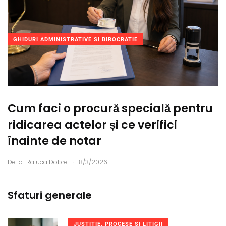
GHIDURI ADMINISTRATIVE SI BIROCRATIE
Cum faci o procură specială pentru
ridicarea actelor și ce verifici
înainte de notar
.
De la
Raluca Dobre
8/3/2026
Sfaturi generale
JUSTITIE, PROCESE SI LITIGII