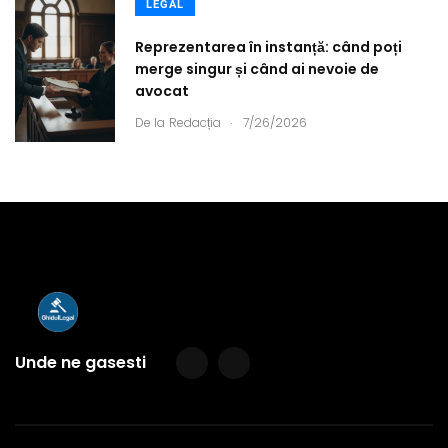
LEGAL
Reprezentarea în instanță: când poți
merge singur și când ai nevoie de
avocat
.
De la
Redacția
7/26/2026
Unde ne gasesti