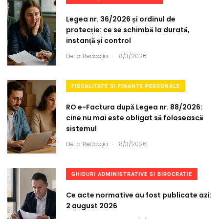
Legea nr. 36/2026 și ordinul de
protecție: ce se schimbă la durată,
instanță și control
.
De la
Redacția
8/3/2026
FISCALITATE SI FINANTE PERSONALE
RO e-Factura după Legea nr. 88/2026:
cine nu mai este obligat să folosească
sistemul
.
De la
Redacția
8/3/2026
GHIDURI ADMINISTRATIVE SI BIROCRATIE
Ce acte normative au fost publicate azi:
2 august 2026