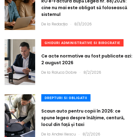
RO e-Factura după Legea nr. 88/2026:
cine nu mai este obligat să folosească
sistemul
.
De la
Redacția
8/3/2026
GHIDURI ADMINISTRATIVE SI BIROCRATIE
Ce acte normative au fost publicate azi:
2 august 2026
.
De la
Raluca Dobre
8/2/2026
DREPTURI SI OBLIGATII
Scaun auto pentru copii în 2026: ce
spune legea despre înălțime, centură,
locul din față și taxi
.
De la
Andrei Iliescu
8/2/2026