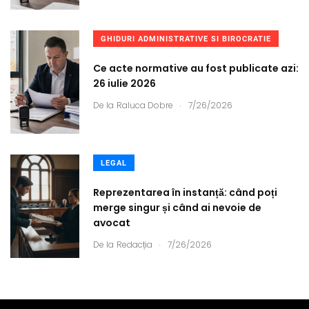
GHIDURI ADMINISTRATIVE SI BIROCRATIE
Ce acte normative au fost publicate azi:
26 iulie 2026
.
De la
Raluca Dobre
7/26/2026
LEGAL
Reprezentarea în instanță: când poți
merge singur și când ai nevoie de
avocat
.
De la
Redacția
7/26/2026