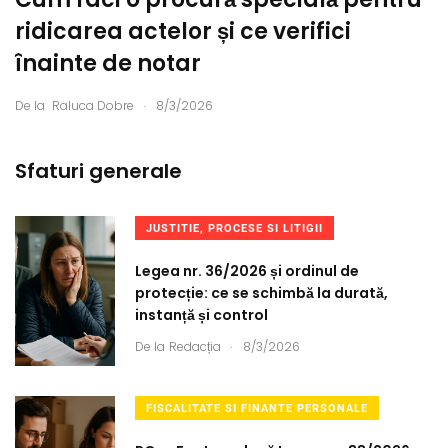
ridicarea actelor și ce verifici
înainte de notar
.
De la
Raluca Dobre
8/3/2026
Sfaturi generale
JUSTITIE, PROCESE SI LITIGII
Legea nr. 36/2026 și ordinul de
protecție: ce se schimbă la durată,
instanță și control
.
De la
Redacția
8/3/2026
FISCALITATE SI FINANTE PERSONALE