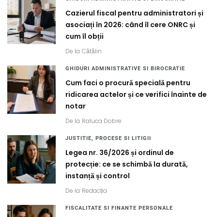
Cazierul fiscal pentru administratori și
asociați în 2026: când îl cere ONRC și
cum îl obții
De la
Cătălin
GHIDURI ADMINISTRATIVE SI BIROCRATIE
Cum faci o procură specială pentru
ridicarea actelor și ce verifici înainte de
notar
De la
Raluca Dobre
JUSTITIE, PROCESE SI LITIGII
Legea nr. 36/2026 și ordinul de
protecție: ce se schimbă la durată,
instanță și control
De la
Redacția
FISCALITATE SI FINANTE PERSONALE