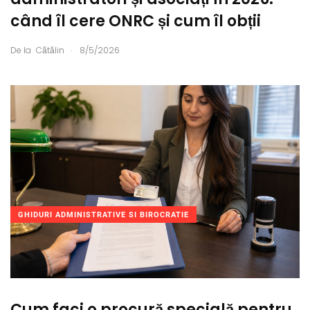
când îl cere ONRC și cum îl obții
.
De la
Cătălin
8/5/2026
GHIDURI ADMINISTRATIVE SI BIROCRATIE
Cum faci o procură specială pentru