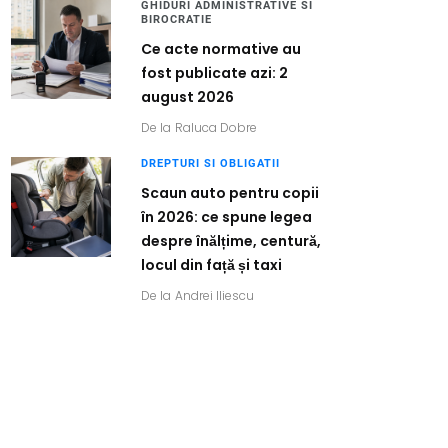
GHIDURI ADMINISTRATIVE SI
BIROCRATIE
Ce acte normative au
fost publicate azi: 2
august 2026
De la
Raluca Dobre
DREPTURI SI OBLIGATII
Scaun auto pentru copii
în 2026: ce spune legea
despre înălțime, centură,
locul din față și taxi
De la
Andrei Iliescu