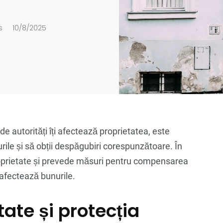
s
10/8/2025
de autorități îți afectează proprietatea, este
urile și să obții despăgubiri corespunzătoare. În
oprietate și prevede măsuri pentru compensarea
i afectează bunurile.
tate și protecția