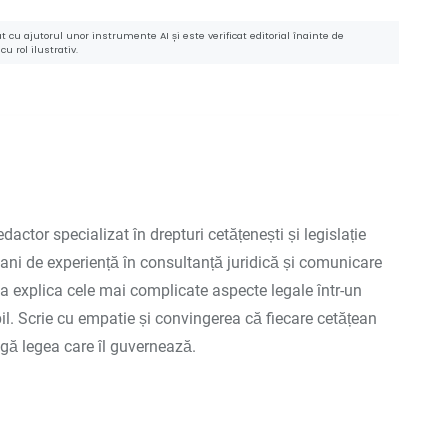
 cu ajutorul unor instrumente AI și este verificat editorial înainte de
u rol ilustrativ.
redactor specializat în drepturi cetățenești și legislație
ani de experiență în consultanță juridică și comunicare
 a explica cele mai complicate aspecte legale într-un
bil. Scrie cu empatie și convingerea că fiecare cetățean
agă legea care îl guvernează.