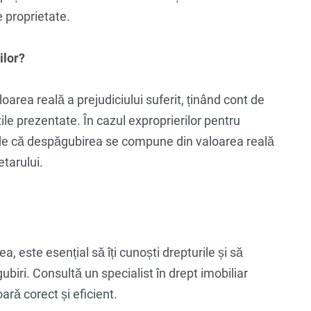
e proprietate.
ilor?
oarea reală a prejudiciului suferit, ținând cont de
ile prezentate. În cazul exproprierilor pentru
ede că despăgubirea se compune din valoarea reală
etarului.
a, este esențial să îți cunoști drepturile și să
ubiri. Consultă un specialist în drept imobiliar
ră corect și eficient.