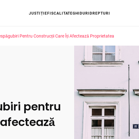
JUSTIȚIE
FISCALITATE
GHIDURI
DREPTURI
spăgubiri Pentru Construcții Care Îți Afectează Proprietatea
biri pentru
i afectează