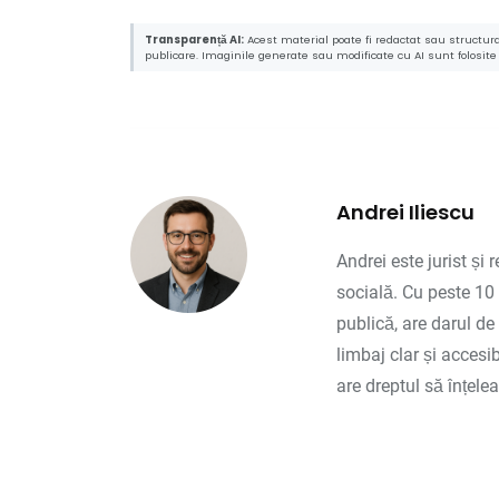
Transparență AI:
Acest material poate fi redactat sau structurat
publicare. Imaginile generate sau modificate cu AI sunt folosite c
Andrei Iliescu
Andrei este jurist și 
socială. Cu peste 10 
publică, are darul de
limbaj clar și accesi
are dreptul să înțele