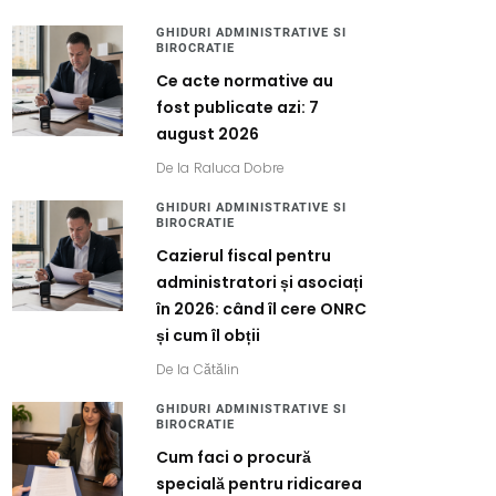
GHIDURI ADMINISTRATIVE SI
BIROCRATIE
Ce acte normative au
fost publicate azi: 7
august 2026
De la
Raluca Dobre
GHIDURI ADMINISTRATIVE SI
BIROCRATIE
Cazierul fiscal pentru
administratori și asociați
în 2026: când îl cere ONRC
și cum îl obții
De la
Cătălin
GHIDURI ADMINISTRATIVE SI
BIROCRATIE
Cum faci o procură
specială pentru ridicarea