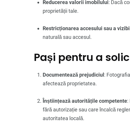
Reducerea valorii imobilului
: Dacă co
proprietății tale.
Restricționarea accesului sau a vizibil
naturală sau accesul.
Pași pentru a soli
Documentează prejudiciul
: Fotografi
afectează proprietatea.
Înștiințează autoritățile competente
:
fără autorizație sau care încalcă regl
autoritatea locală.