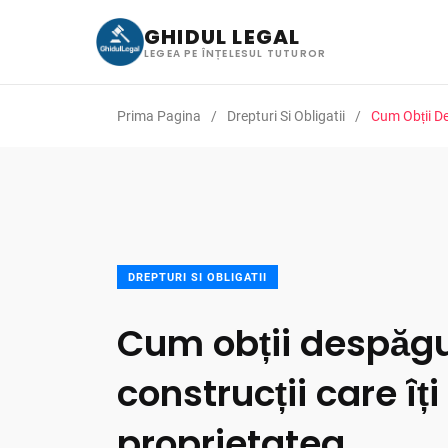
GHIDUL LEGAL
LEGEA PE ÎNȚELESUL TUTUROR
Prima Pagina
Drepturi Si Obligatii
Cum Obții De
DREPTURI SI OBLIGATII
Cum obții despăgu
construcții care îț
proprietatea