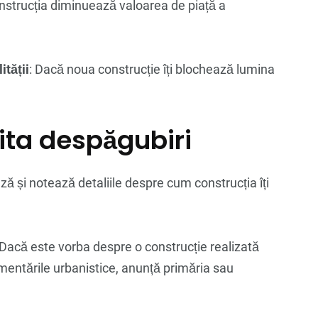
nstrucția diminuează valoarea de piață a
ității
: Dacă noua construcție îți blochează lumina
cita despăgubiri
ază și notează detaliile despre cum construcția îți
 Dacă este vorba despre o construcție realizată
ementările urbanistice, anunță primăria sau