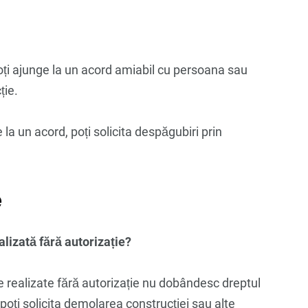
poți ajunge la un acord amiabil cu persoana sau
ție.
 la un acord, poți solicita despăgubiri prin
e
alizată fără autorizație?
le realizate fără autorizație nu dobândesc dreptul
 poți solicita demolarea construcției sau alte