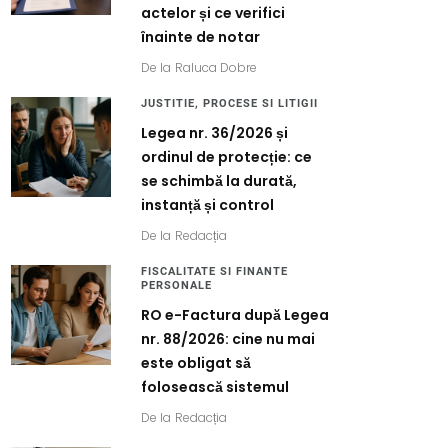
actelor și ce verifici
înainte de notar
De la
Raluca Dobre
JUSTITIE, PROCESE SI LITIGII
Legea nr. 36/2026 și
ordinul de protecție: ce
se schimbă la durată,
instanță și control
De la
Redacția
FISCALITATE SI FINANTE
PERSONALE
RO e-Factura după Legea
nr. 88/2026: cine nu mai
este obligat să
folosească sistemul
De la
Redacția