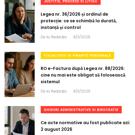
JUSTITIE, PROCESE SI LITIGII
Legea nr. 36/2026 și ordinul de
protecție: ce se schimbă la durată,
instanță și control
.
De la
Redacția
8/3/2026
FISCALITATE SI FINANTE PERSONALE
RO e-Factura după Legea nr. 88/2026:
cine nu mai este obligat să folosească
sistemul
.
De la
Redacția
8/3/2026
GHIDURI ADMINISTRATIVE SI BIROCRATIE
Ce acte normative au fost publicate azi:
2 august 2026