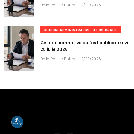
.
De la
Raluca Dobre
7/29/2026
GHIDURI ADMINISTRATIVE SI BIROCRATIE
Ce acte normative au fost publicate azi:
28 iulie 2026
.
De la
Raluca Dobre
7/28/2026