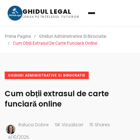
GHIDUL LEGAL
LEGEA PE ÎNȚELESUL TUTUROR
Prima Pagina
Ghiduri Administrative Si Birocratie
Cum Obții Extrasul De Carte Funciară Online
GHIDURI ADMINISTRATIVE SI BIROCRATIE
Cum obții extrasul de carte
funciară online
Raluca Dobre
5K Vizualizari
15 Shares
4/10/2025