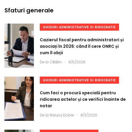
Sfaturi generale
GHIDURI ADMINISTRATIVE SI BIROCRATIE
Cazierul fiscal pentru administratori și
asociați în 2026: când îl cere ONRC și
cum îl obții
.
De la
Cătălin
8/5/2026
GHIDURI ADMINISTRATIVE SI BIROCRATIE
Cum faci o procură specială pentru
ridicarea actelor și ce verifici înainte de
notar
.
De la
Raluca Dobre
8/3/2026