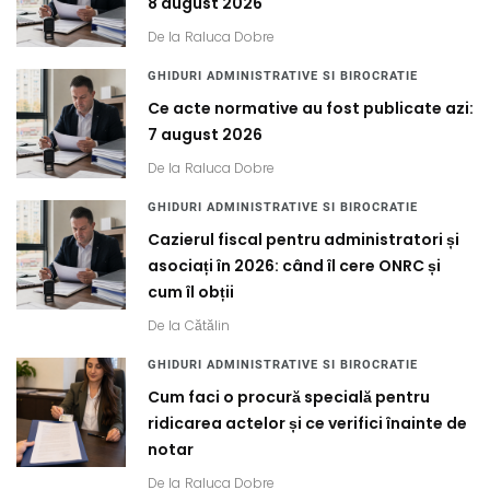
8 august 2026
De la
Raluca Dobre
GHIDURI ADMINISTRATIVE SI BIROCRATIE
Ce acte normative au fost publicate azi:
7 august 2026
De la
Raluca Dobre
GHIDURI ADMINISTRATIVE SI BIROCRATIE
Cazierul fiscal pentru administratori și
asociați în 2026: când îl cere ONRC și
cum îl obții
De la
Cătălin
GHIDURI ADMINISTRATIVE SI BIROCRATIE
Cum faci o procură specială pentru
ridicarea actelor și ce verifici înainte de
notar
De la
Raluca Dobre