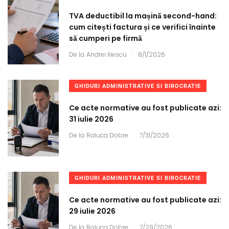
TVA deductibil la mașină second-hand:
cum citești factura și ce verifici înainte
să cumperi pe firmă
.
De la
Andrei Iliescu
8/1/2026
GHIDURI ADMINISTRATIVE SI BIROCRATIE
Ce acte normative au fost publicate azi:
31 iulie 2026
.
De la
Raluca Dobre
7/31/2026
GHIDURI ADMINISTRATIVE SI BIROCRATIE
Ce acte normative au fost publicate azi:
29 iulie 2026
.
De la
Raluca Dobre
7/29/2026