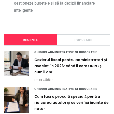
gestioneze bugetele și să ia decizii financiare
inteligente.
RECENTE
POPULARE
GHIDURI ADMINISTRATIVE SI BIROCRATIE
Cazierul fiscal pentru administratori și
asociați în 2026: când îl cere ONRC și
cum îl obții
De la
Cătălin
GHIDURI ADMINISTRATIVE SI BIROCRATIE
Cum faci o procură specială pentru
ridicarea actelor și ce verifici înainte de
notar