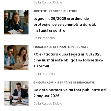
De la
Raluca Dobre
JUSTITIE, PROCESE SI LITIGII
Legea nr. 36/2026 și ordinul de
protecție: ce se schimbă la durată,
instanță și control
De la
Redacția
FISCALITATE SI FINANTE PERSONALE
RO e-Factura după Legea nr. 88/2026:
cine nu mai este obligat să folosească
sistemul
De la
Redacția
GHIDURI ADMINISTRATIVE SI BIROCRATIE
Ce acte normative au fost publicate azi:
2 august 2026
De la
Raluca Dobre