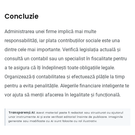
Concluzie
Administrarea unei firme implică mai multe
responsabilități, iar plata contribuțiilor sociale este una
dintre cele mai importante. Verifică legislația actuală și
consultă un contabil sau un specialist în fiscalitate pentru
a te asigura că îți îndeplinești toate obligațiile legale.
Organizează-ți contabilitatea și efectuează plățile la timp
pentru a evita penalitățile. Alegerile financiare inteligente te
vor ajuta să menții afacerea în legalitate și funcțională.
Transparență AI:
Acest material poate fi redactat sau structurat cu ajutorul
unor instrumente AI și este verificat editorial înainte de publicare. Imaginile
generate sau modificate cu AI sunt folosite cu rol ilustrativ.