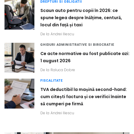
DREPTURI SI OBLIGATII
Scaun auto pentru copii în 2026: ce
spune legea despre înălțime, centură,
locul din față și taxi
De la
Andrei Iliescu
GHIDURI ADMINISTRATIVE SI BIROCRATIE
Ce acte normative au fost publicate azi:
1 august 2026
De la
Raluca Dobre
FISCALITATE
TVA deductibil la mașină second-hand:
cum citești factura și ce verifici înainte
să cumperi pe firmă
De la
Andrei Iliescu