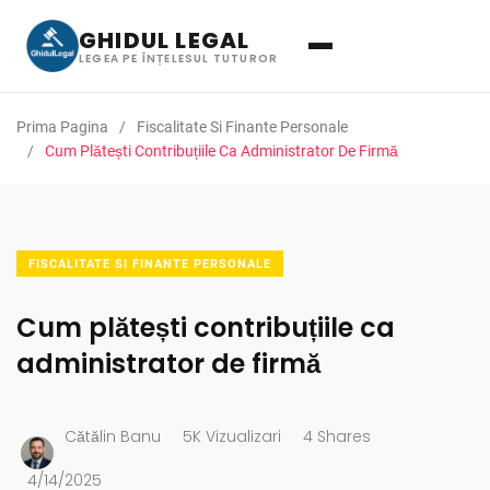
GHIDUL LEGAL
LEGEA PE ÎNȚELESUL TUTUROR
Prima Pagina
Fiscalitate Si Finante Personale
Cum Plătești Contribuțiile Ca Administrator De Firmă
FISCALITATE SI FINANTE PERSONALE
Cum plătești contribuțiile ca
administrator de firmă
Cătălin Banu
5K Vizualizari
4 Shares
4/14/2025