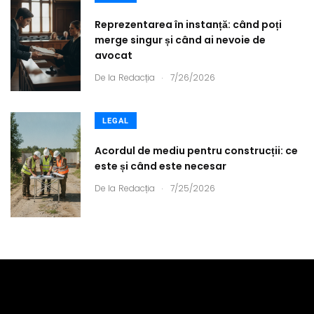
Reprezentarea în instanță: când poți
merge singur și când ai nevoie de
avocat
.
De la
Redacția
7/26/2026
LEGAL
Acordul de mediu pentru construcții: ce
este și când este necesar
.
De la
Redacția
7/25/2026