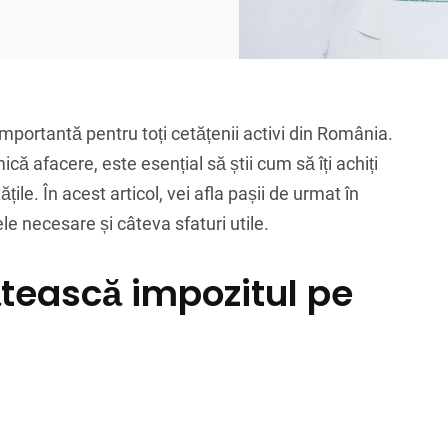
 importantă pentru toți cetățenii activi din România.
ică afacere, este esențial să știi cum să îți achiți
ile. În acest articol, vei afla pașii de urmat în
le necesare și câteva sfaturi utile.
ătească impozitul pe