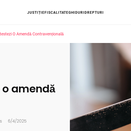
JUSTIȚIE
FISCALITATE
GHIDURI
DREPTURI
estezi O Amendă Contravențională
i o amendă
s
6/4/2025