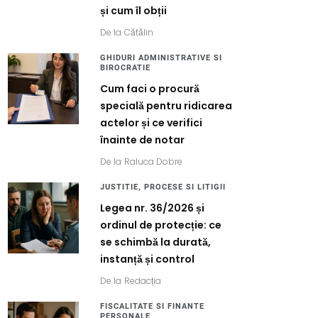
și cum îl obții
De la
Cătălin
GHIDURI ADMINISTRATIVE SI
BIROCRATIE
Cum faci o procură
specială pentru ridicarea
actelor și ce verifici
înainte de notar
De la
Raluca Dobre
JUSTITIE, PROCESE SI LITIGII
Legea nr. 36/2026 și
ordinul de protecție: ce
se schimbă la durată,
instanță și control
De la
Redacția
FISCALITATE SI FINANTE
PERSONALE