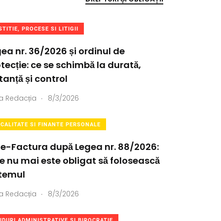
STITIE, PROCESE SI LITIGII
ea nr. 36/2026 și ordinul de
tecție: ce se schimbă la durată,
tanță și control
.
a
Redacția
8/3/2026
SCALITATE SI FINANTE PERSONALE
 e-Factura după Legea nr. 88/2026:
e nu mai este obligat să folosească
stemul
.
a
Redacția
8/3/2026
IDURI ADMINISTRATIVE SI BIROCRATIE