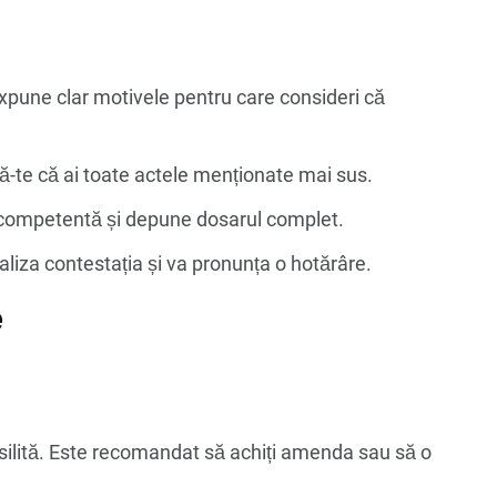
Expune clar motivele pentru care consideri că
ră-te că ai toate actele menționate mai sus.
a competentă și depune dosarul complet.
naliza contestația și va pronunța o hotărâre.
e
silită. Este recomandat să achiți amenda sau să o