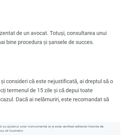
ezentat de un avocat. Totuși, consultarea unui
 mai bine procedura și șansele de succes.
 consideri că este nejustificată, ai dreptul să o
cți termenul de 15 zile și că depui toate
cazul. Dacă ai nelămuriri, este recomandat să
 cu ajutorul unor instrumente AI și este verificat editorial înainte de
u rol ilustrativ.