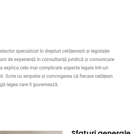
redactor specializat în drepturi cetățenești și legislație
ani de experiență în consultanță juridică și comunicare
 a explica cele mai complicate aspecte legale într-un
bil. Scrie cu empatie și convingerea că fiecare cetățean
agă legea care îl guvernează.
Sfaturi generale