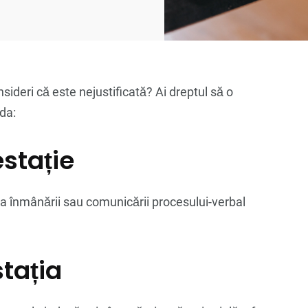
sideri că este nejustificată? Ai dreptul să o
da:
stație
data înmânării sau comunicării procesului-verbal
tația