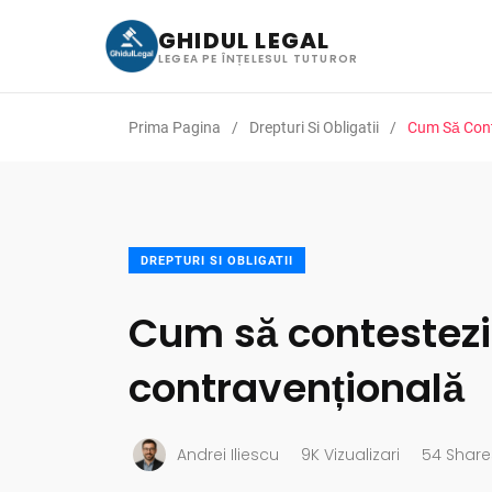
GHIDUL LEGAL
LEGEA PE ÎNȚELESUL TUTUROR
Prima Pagina
Drepturi Si Obligatii
Cum Să Cont
DREPTURI SI OBLIGATII
Cum să contestez
contravențională
Andrei Iliescu
9K Vizualizari
54 Share