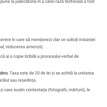
pune la judecătoria în a cărei rază teritorială a fost
erere în care să menționezi clar ce soliciți instanței
al, reducerea amenzii).
 că ai o copie lizibilă a procesului-verbal de
imbru
: Taxa este de 20 de lei și se achită la unitatea
ciliul sau reședința.
i care susțin contestația (fotografii, mărturii), le