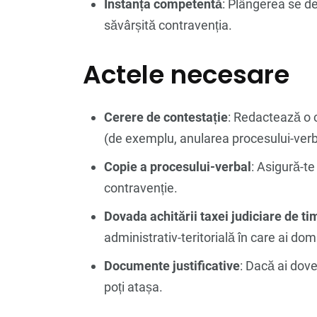
Instanța competentă
: Plângerea se de
săvârșită contravenția.
Actele necesare
Cerere de contestație
: Redactează o c
(de exemplu, anularea procesului-verb
Copie a procesului-verbal
: Asigură-te
contravenție.
Dovada achitării taxei judiciare de t
administrativ-teritorială în care ai domi
Documente justificative
: Dacă ai dovez
poți atașa.