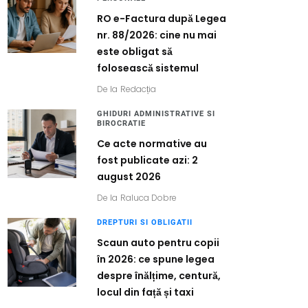
RO e-Factura după Legea
nr. 88/2026: cine nu mai
este obligat să
folosească sistemul
De la
Redacția
GHIDURI ADMINISTRATIVE SI
BIROCRATIE
Ce acte normative au
fost publicate azi: 2
august 2026
De la
Raluca Dobre
DREPTURI SI OBLIGATII
Scaun auto pentru copii
în 2026: ce spune legea
despre înălțime, centură,
locul din față și taxi