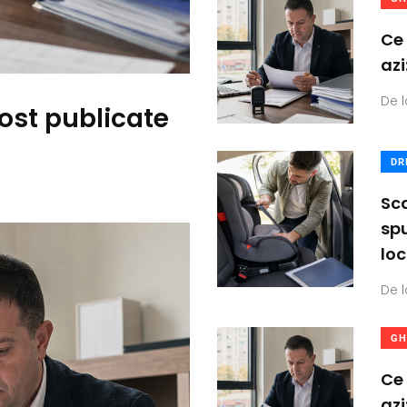
Ce 
azi
De l
ost publicate
DR
Sca
spu
loc
De l
GH
Ce 
azi