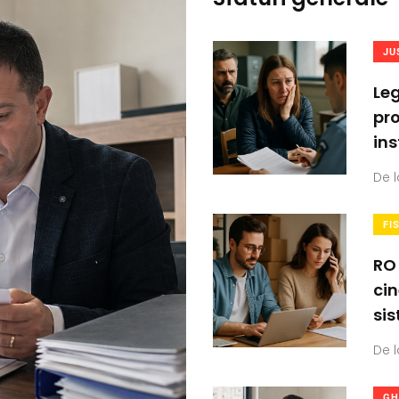
JU
Leg
pro
ins
De l
FI
RO
cin
si
De l
GH