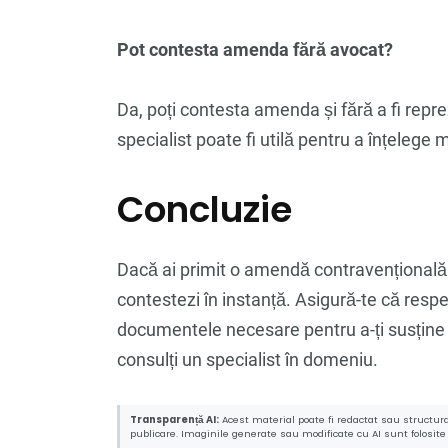
Pot contesta amenda fără avocat?
Da, poți contesta amenda și fără a fi repr
specialist poate fi utilă pentru a înțelege
Concluzie
Dacă ai primit o amendă contravențională și
contestezi în instanță. Asigură-te că respe
documentele necesare pentru a-ți susține 
consulți un specialist în domeniu.
Transparență AI:
Acest material poate fi redactat sau structurat
publicare. Imaginile generate sau modificate cu AI sunt folosite c